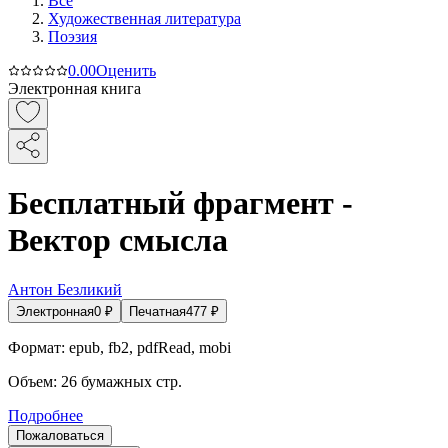
Все
Художественная литература
Поэзия
0.0
0
Оценить
Электронная книга
Бесплатный фрагмент -
Вектор смысла
Антон Безликий
Электронная
0
₽
Печатная
477
₽
Формат:
epub, fb2, pdfRead, mobi
Объем:
26
бумажных стр.
Подробнее
Пожаловаться