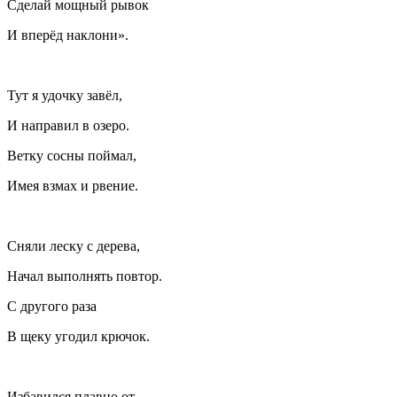
Сделай мощный рывок
И вперёд наклони».
Тут я удочку завёл,
И направил в озеро.
Ветку сосны поймал,
Имея взмах и рвение.
Сняли леску с дерева,
Начал выполнять повтор.
С другого раза
В щеку угодил крючок.
Избавился плавно от