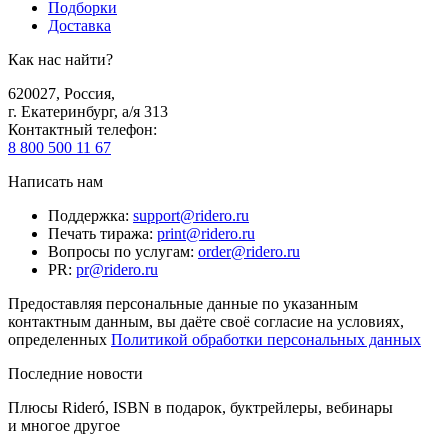
Подборки
Доставка
Как нас найти?
620027
,
Россия
,
г. Екатеринбург, а/я 313
Контактный телефон
:
8 800 500 11 67
Написать нам
Поддержка
:
support@ridero.ru
Печать тиража
:
print@ridero.ru
Вопросы по услугам
:
order@ridero.ru
PR
:
pr@ridero.ru
Предоставляя персональные данные по указанным
контактным данным, вы даёте своё согласие на условиях,
определенных
Политикой обработки персональных данных
Последние новости
Плюсы Rideró, ISBN в подарок, буктрейлеры, вебинары
и многое другое