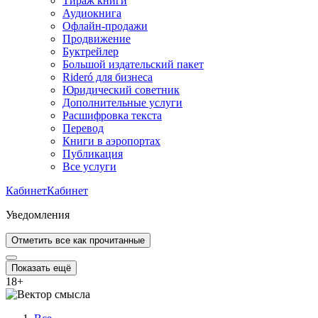
Тираж книги
Аудиокнига
Офлайн-продажи
Продвижение
Буктрейлер
Большой издательский пакет
Rideró для бизнеса
Юридический советник
Дополнительные услуги
Расшифровка текста
Перевод
Книги в аэропортах
Публикация
Все услуги
Кабинет
Кабинет
Уведомления
Отметить все как прочитанные
Показать ещё
18
+