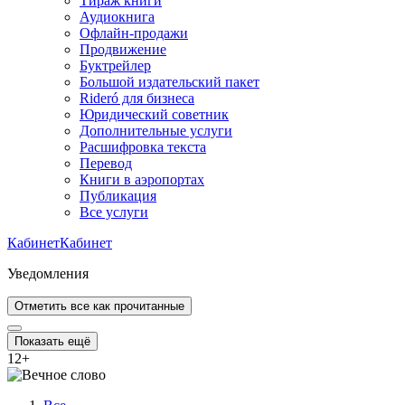
Тираж книги
Аудиокнига
Офлайн-продажи
Продвижение
Буктрейлер
Большой издательский пакет
Rideró для бизнеса
Юридический советник
Дополнительные услуги
Расшифровка текста
Перевод
Книги в аэропортах
Публикация
Все услуги
Кабинет
Кабинет
Уведомления
Отметить все как прочитанные
Показать ещё
12
+