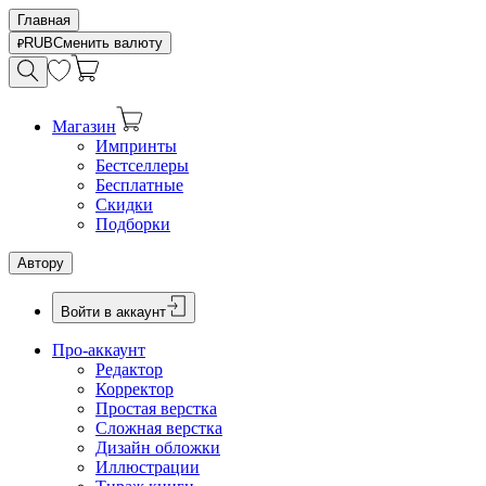
Главная
RUB
Сменить валюту
Магазин
Импринты
Бестселлеры
Бесплатные
Скидки
Подборки
Автору
Войти в аккаунт
Про-аккаунт
Редактор
Корректор
Простая верстка
Сложная верстка
Дизайн обложки
Иллюстрации