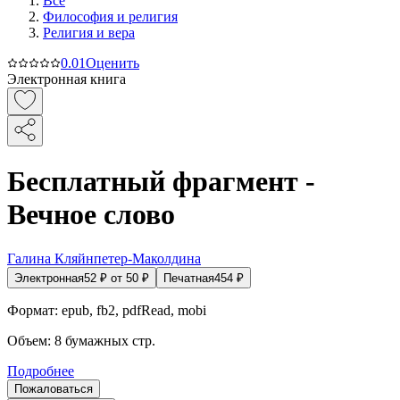
Все
Философия и религия
Религия и вера
0.0
1
Оценить
Электронная книга
Бесплатный фрагмент -
Вечное слово
Галина Кляйнпетер-Маколдина
Электронная
52
₽
от
50
₽
Печатная
454
₽
Формат:
epub, fb2, pdfRead, mobi
Объем:
8
бумажных стр.
Подробнее
Пожаловаться