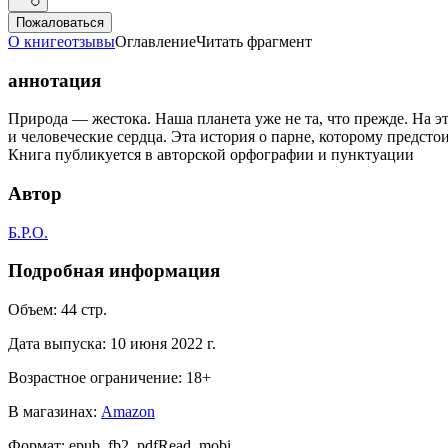
Пожаловаться
О книге
отзывы
Оглавление
Читать фрагмент
аннотация
Природа — жестока. Наша планета уже не та, что прежде. На э
и человеческие сердца. Эта история о парне, которому предсто
Книга публикуется в авторской орфографии и пунктуации
Автор
Б.Р.О.
Подробная информация
Объем:
44
стр.
Дата выпуска:
10 июня 2022 г.
Возрастное ограничение:
18
+
В магазинах:
Amazon
Формат:
epub, fb2, pdfRead, mobi