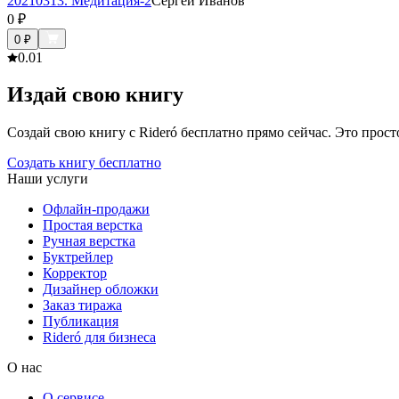
20210313. Медитация-2
Сергей Иванов
0
₽
0
₽
0.0
1
Издай свою книгу
Создай свою книгу с Rideró бесплатно прямо сейчас. Это просто,
Создать книгу бесплатно
Наши услуги
Офлайн-продажи
Простая верстка
Ручная верстка
Буктрейлер
Корректор
Дизайнер обложки
Заказ тиража
Публикация
Rideró для бизнеса
О нас
О сервисе