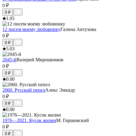
0
₽
0
₽
1.0
5
12 писем моему любовнику
Галина Автухова
0
₽
0
₽
5.0
3
2045-й
Валерий Мирошников
0
₽
0
₽
0.0
0
2060. Русский пепел
Алекс Энкиду
0
₽
0
₽
0.0
0
1976—2021. Кусок жизни
М. Гиршовский
0
₽
0
₽