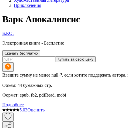
Художественная литература
Приключения
Варк Апокалипсис
Б.Р.О.
Электронная
книга -
Бесплатно
Скачать бесплатно
Купить за свою цену
Введите сумму не менее null ₽, если хотите поддержать автора,
Объем:
44
бумажных стр.
Формат:
epub, fb2, pdfRead, mobi
Подробнее
5.0
3
Оценить