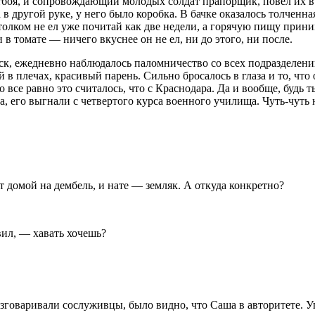
тбоя, и сопровождающий молодых солдат прапорщик, повел их в 
а в другой руке, у него было коробка. В бачке оказалось толче
ей толком не ел уже почитай как две недели, а горячую пищу при
 в томате — ничего вкуснее он не ел, ни до этого, ни после.
йск, ежедневно наблюдалось паломничество со всех подразделен
 в плечах, красивый парень. Сильно бросалось в глаза и то, что
все равно это считалось, что с Краснодара. Да и вообще, будь т
, его выгнали с четвертого курса военного училища. Чуть-чуть не
от домой на дембель, и нате — земляк. А откуда конкретно?
вил, — хавать хочешь?
разговаривали сослуживцы, было видно, что Саша в авторитете. 