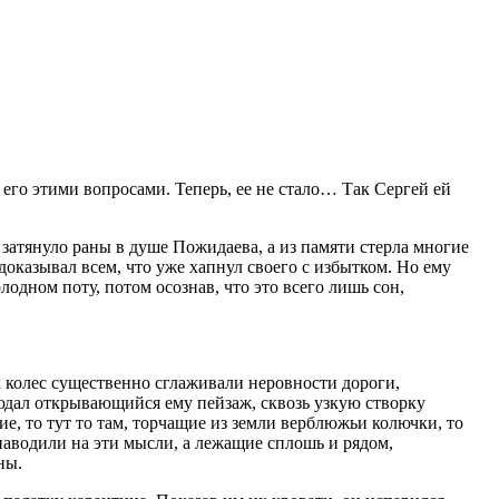
 его этими вопросами. Теперь, ее не стало… Так Сергей ей
, затянуло раны в душе Пожидаева, а из памяти стерла многие
 доказывал всем, что уже хапнул своего с избытком. Но ему
лодном поту, потом осознав, что это всего лишь сон,
х
колес
существенно сглаживали неровности дороги,
людал открывающийся ему пейзаж, сквозь узкую створку
, то тут то там, торчащие из земли верблюжьи колючки, то
аводили на эти мысли, а лежащие сплошь и рядом,
ны.