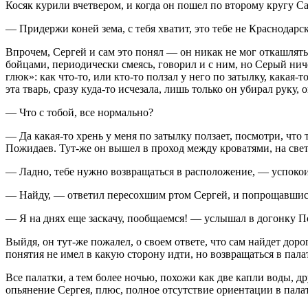
Косяк
курил
и вчетвером, и когда он пошел по второму кругу С
— Придержи коней зема, с тебя хватит, это тебе не Краснодарс
Впрочем, Сергей и сам это понял — он никак не мог откашлятьс
бойцами, периодически смеясь, говорил и с ним, но Серый нич
глюк»: как что-то, или кто-то ползал у него по затылку, какая-
эта тварь, сразу куда-то исчезала, лишь только он убирал руку
— Что с тобой, все нормально?
— Да какая-то хрень у меня по затылку ползает, посмотри, что 
Пожидаев. Тут-же он вышел в проход между кроватями, на свет
— Ладно, тебе нужно возвращаться в расположение, — успокои
— Найду, — ответил пересохшим ртом Сергей, и попрощавшись
— Я на днях еще заскачу, пообщаемся! — услышал в догонку П
Выйдя, он тут-же пожалел, о своем ответе, что сам найдет дор
понятия не имел в какую сторону идти, но возвращаться в пала
Все палатки, а тем более ночью, похожи как две капли воды, др
опьянение Сергея, плюс, полное отсутствие ориентации в пал