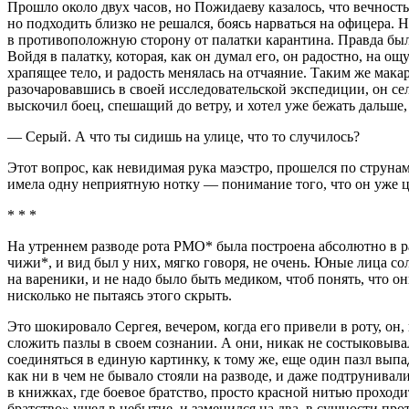
Прошло около двух часов, но Пожидаеву казалось, что вечность
но подходить близко не решался, боясь нарваться на офицера. 
в противоположную сторону от палатки карантина. Правда было
Войдя в палатку, которая, как он думал его, он радостно, на о
храпящее тело, и радость менялась на отчаяние. Таким же макаро
разочаровавшись в своей исследовательской экспедиции, он сел н
выскочил боец, спешащий до ветру, и хотел уже бежать дальше, 
— Серый. А что ты сидишь на улице, что то случилось?
Этот вопрос, как невидимая рука маэстро, прошелся по струна
имела одну неприятную нотку — понимание того, что он уже цел
* * *
На утреннем разводе рота РМО* была построена абсолютно в ра
чижи*, и вид был у них, мягко говоря, не очень. Юные лица со
на вареники, и не надо было быть медиком, чтоб понять, что о
нисколько не пытаясь этого скрыть.
Это шокировало Сергея, вечером, когда его привели в роту, он
сложить пазлы в своем сознании. А они, никак не состыковы
соединяться в единую картинку, к тому же, еще один пазл выпа
как ни в чем не бывало стояли на разводе, и даже подтрунива
в книжках, где боевое братство, просто красной нитью проходи
братство» ушел в небытие, и заменился на два, в сущности пр