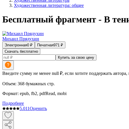
Художественная литература
Художественная литература: общее
Бесплатный фрагмент - В тен
Михаил Прядухин
Электронная
0
₽
Печатная
971
₽
Скачать бесплатно
Купить за свою цену
Введите сумму не менее null ₽, если хотите поддержать автора,
Объем:
368
бумажных стр.
Формат:
epub, fb2, pdfRead, mobi
Подробнее
5.0
11
Оценить