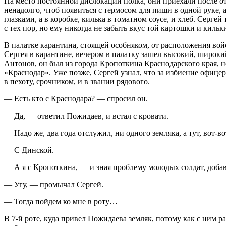
На место постоянной дислокации полка, они приехали после о
ненадолго, чтоб появиться с термосом для пищи в одной руке, 
глазками, а в коробке, килька в томатном соусе, и хлеб. Серг
с тех пор, но ему никогда не забыть вкус той картошки и кильки
В палатке карантина, стоящей особняком, от расположения во
Сергея в карантине, вечером в палатку зашел высокий, широкий
Антонов, он был из города Кропоткина Краснодарского края, но 
«Краснодар». Уже позже, Сергей узнал, что за избиение офицера
в пехоту, срочником, и в звании рядового.
— Есть кто с Краснодара? — спросил он.
— Да, — ответил Пожидаев, и встал с кровати.
— Надо же, два года отслужил, ни одного земляка, а тут, вот-в
— С Динской.
— А я с Кропоткина, — и зная проблему молодых солдат, доба
— Угу, — промычал Сергей.
— Тогда пойдем ко мне в роту…
В 7-й роте, куда привел Пожидаева земляк, потому как с ним 