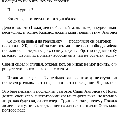
в общем то ни о чем, земляк спросил:
— План куришь?
— Конечно, — ответил тот, и заулыбался.
Дело в том, что Пожидаев не был пай-мальчиком, и
курил
план 
республик, и только Краснодарский край грешил этим. Антонов 
— Со дня на день я на гражданку, — продолжил он разговор, — 
носки или ХБ, не бегай за
сигар
етами, и не носи пайку дембел
но главное — держи марку, если упадешь, обратно подняться бу
красиво. Своим по призыву вообще ни в чем не уступай, если уб
Серый сидел и слушал, открыв рот, он никак не мог понять, о че
рисует: что почем — хоккей с мячом.
— И запомни еще: как бы не было тяжело, никогда не стучи шак
но не смертельно, не ты первый и не ты последний. Ладно, по
Это был первый и последний разговор Саши Антонова с Пожидае
делить свой хлеб, с некоторыми хватанет фунт лиха, но время 
лицо, как будто видел его вчера. Трудно сказать, почему Пожи
людей и ситуации, которые ничего для нас не значат. Хотя, мо
полтора года.