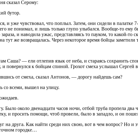
аня сказал Серому:
кий бутор.
я, и уже чувствовал, что поплыл. Затем, они сидели в палатке 
его не понимал, и лишь только глупо улыбался. Вообще-то ему б
то зараза, и наводила ужас, представляясь то пауком, то какой-т
, она тут же возвращалась. Через некоторое время бойцы заметил
там Саша? — ели отлепив язык от неба, и стараясь сохранить спо
, и повернулся к бойцам спиной. Грохот смеха услышал Сергей в
вшись от смеха, сказал Антонов, — дорогу найдешь сам?
 со всеми, вышел на улицу.
ожидаев.
огу. Было около двенадцати часов ночи, отбой труба пропела два
тку, и просить помощи, чтоб провели, было в западло, и он пош
уг на друга. Как найти среди них свою, вот в чем вопрос? Но и 
аточном городке…