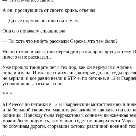
А он, проснувшись от своего крика, отвечал:
— Да все нормально, иди спать мам.
Она его поначалу спрашивала:
— Ты хоть что нибуть расскажи Сережа, что там было?
Но он отмалчивался, или переводил разговор на другую тему. П
ничего и не рассказал…
Уже прошло тридцать лет с тех пор, как он вернулся с Афгана —
лица и имена. И уже не снятся сны, которые долгие годы пресле
не верили, и все равно везли в БТР-е, по бетонке, в 12-й Гвар
успокоившись, засыпал снова…
* * *
БТР несся по бетонки в 12-й Гвардейский мотострелковый полк
и на большой скорости, машину раскачивало как катер на волн
бойницы. Повсюду была терракотовая, солнцем выжженная земля
можно было подумать, что машина едет по поверхности Марса.
по обочинам дороги, сгоревшие остовы различной военной тех