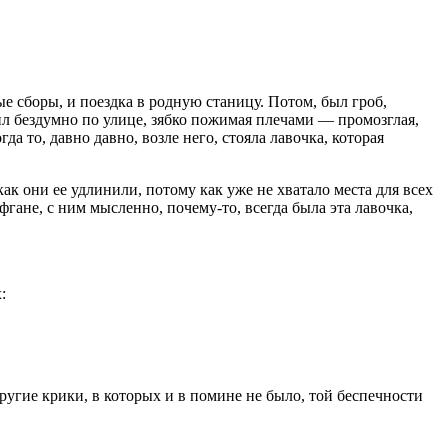
е сборы, и поездка в родную станицу. Потом, был гроб,
дил бездумно по улице, зябко пожимая плечами — промозглая,
да то, давно давно, возле него, стояла лавочка, которая
ак они ее удлинили, потому как уже не хватало места для всех
фгане, с ним мысленно, почему-то, всегда была эта лавочка,
:
другие крики, в которых и в помине не было, той беспечности