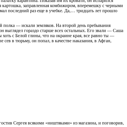
палатку карантина. Показав им их кровати, он испарился
нная картошка, заправленная комбижиром, вперемешку с черными
нимал последний раз еще в учебке. Да,… тридцать лет прошло
ий полка — искали земляков. На второй день пребывания
 он выглядел гораздо старше всех остальных. Его звали — Саша
ы хоть с Белой глины, что на окраине края, все равно ты —
 сев в тюрьму, он попал, в качестве наказания, в Афган,
Угостив Сергея всякими «ништяками» из магазина, и поговорив,