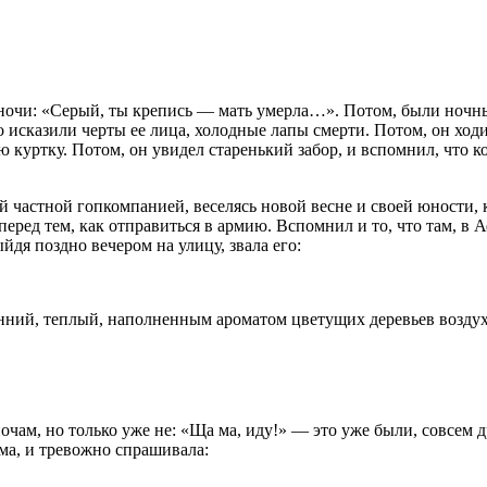
 ночи: «Серый, ты крепись — мать умерла…». Потом, были ночны
ьно исказили черты ее лица, холодные лапы смерти. Потом, он хо
ю куртку. Потом, он увидел старенький забор, и вспомнил, что ког
ей частной гопкомпанией, веселясь новой весне и своей юности, к
еред тем, как отправиться в армию. Вспомнил и то, что там, в А
дя поздно вечером на улицу, звала его:
енний, теплый, наполненным ароматом цветущих деревьев воздух
ночам, но только уже не: «Ща ма, иду!» — это уже были, совсем 
ама, и тревожно спрашивала: