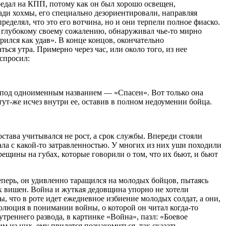
бредал на КПП, потому как он был хорошо освещен,
ради хохмы, его специально дезориентировали, направляя
еделял, что это его вотчина, но и они терпели полное фиаско.
о к глубокому своему сожалению, обнаруживал чье-то мирно
урил
ся как удав». В конце концов, окончательно
ться утра. Примерно через час, или около того, из нее
 спросил:
я, под одноименным названием — «Спасен». Вот только она
тут-же исчез внутри ее, оставив в полном недоумении бойца.
става учитывался не рост, а срок службы. Впереди стояли
чала с какой-то затравленностью. У многих из них уши походили
рещины на губах, которые говорили о том, что их бьют, и бьют
 теперь, он удивленно таращился на молодых бойцов, пытаясь
х вишен. Война и жуткая дедовщина упорно не хотели
ы, что в роте идет ежедневное избиение молодых солдат, а они,
волюция в понимании войны, о которой он читал когда-то
утреннего развода, в картинке «Война», пазл: «Боевое
 из них, ему придется познакомиться, так сказать