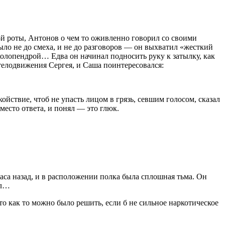
7-й роты, Антонов о чем то оживленно говорил со своими
ыло не до смеха, и не до разговоров — он выхватил «жесткий
о сколопендрой… Едва он начинал подносить руку к затылку, как
и телодвижения Сергея, и Саша поинтересовался:
койствие, чтоб не упасть лицом в грязь, севшим голосом, сказал
место ответа, и понял — это глюк.
 часа назад, и в расположении полка была сплошная тьма. Он
ел…
это как то можно было решить, если б не сильное
наркот
ическое