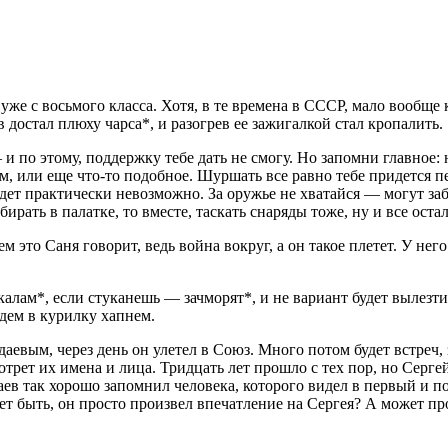
уже с восьмого класса. Хотя, в те времена в СССР, мало вообще
достал плюху чарса*, и разогрев ее зажигалкой стал кропалить.
и по этому, поддержку тебе дать не смогу. Но запомни главное: 
ям, или еще что-то подобное. Шуршать все равно тебе придется п
дет практически невозможно. За оружье не хватайся — могут заби
ирать в палатке, то вместе, таскать снаряды тоже, ну и все остал
м это Саня говорит, ведь война вокруг, а он такое плетет. У него
алам*, если стуканешь — зачморят*, и не вариант будет вылезти
йдем в курилку хапнем.
вым, через день он улетел в Союз. Много потом будет встреч, 
сотрет их имена и лица. Тридцать лет прошло с тех пор, но Серг
даев так хорошо запомнил человека, которого видел в первый и п
жет быть, он просто произвел впечатление на Сергея? А может пр