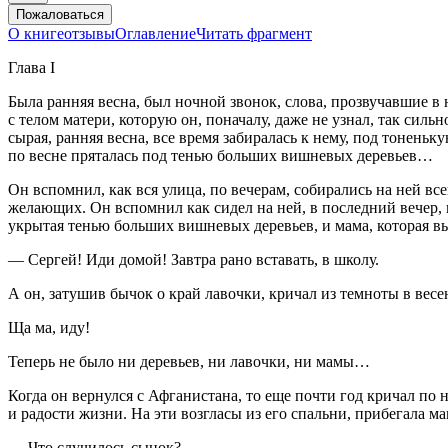
Пожаловаться
О книге
отзывы
Оглавление
Читать фрагмент
Глава I
Была ранняя весна, был ночной звонок, слова, прозвучавшие в
с телом матери, которую он, поначалу, даже не узнал, так сил
сырая, ранняя весна, все время забиралась к нему, под тоненьку
по весне пряталась под тенью больших вишневых деревьев…
Он вспомнил, как вся улица, по вечерам, собирались на ней вс
желающих. Он вспомнил как сидел на ней, в последний вечер, п
укрытая тенью больших вишневых деревьев, и мама, которая вый
— Сергей! Иди домой! Завтра рано вставать, в школу.
А он, затушив бычок о край лавочки, кричал из темноты в вес
Ща ма, иду!
Теперь не было ни деревьев, ни лавочки, ни мамы…
Когда он вернулся с Афганистана, то еще почти год кричал по 
и радости жизни. На эти возгласы из его спальни, прибегала м
— Что случилось сынок?