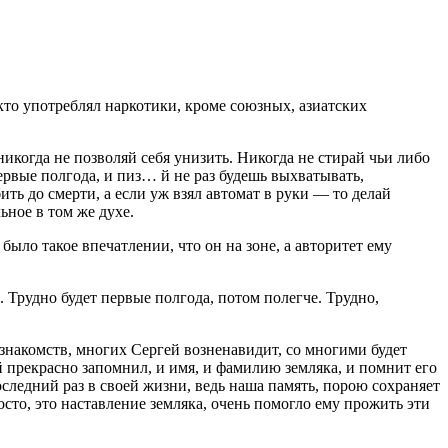
 кто употреблял
наркот
ики, кроме союзных, азиатских
никогда не позволяй себя унизить. Никогда не стирай чьи либо
ервые полгода, и пиз… й не раз будешь выхватывать,
ть до смерти, а если уж взял автомат в руки — то делай
ьное в том же духе.
 было такое впечатлении, что он на зоне, а авторитет ему
. Трудно будет первые полгода, потом полегче. Трудно,
знакомств, многих Сергей возненавидит, со многими будет
ей прекрасно запомнил, и имя, и фамилию земляка, и помнит его
оследний раз в своей жизни, ведь наша память, порою сохраняет
осто, это наставление земляка, очень помогло ему прожить эти