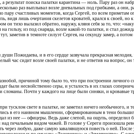
, а результат поиска палатки карантина — ноль. Пару раз он на
Несколько раз выплывал возле дневальных под грибками, а они, 
 пару счастливых моментов, когда Сергей, по всем приметам опр
щупь, видя лишь очертания скелетов кроватей, крался к своей, н
м он тихо вылазил обратно, наружу, кляня себя за то, что: «на
к
а гильзу, из под снаряда, возле какой-то палатки, и стал дожида
тут, заметив в темноте силуэт Сергея, на секунду замер, а потом
м души Пожидаева, и в его сердце зазвучала прекрасная мелоди
ый час сидит возле своей палатки, и не ответив на вопрос, он 
знобой, причиной тому было то, что при построении личного со
лдат были несвойственно серы, и усталость в их глазах соперни
ни сломаны. Почти у каждого на лице были синяки, и кровавые т
, при тусклом свете в палатке, не заметил ничего необычного, и
вались в его наивном мышлении, сформированным в тени больши
дал из нее — офицеры. Ведь даже слепой, на ощупь, определил б
ли над печальным видом чижей. В голове у Сереги произошла ре
ть через любую, даже самую завалявшуюся повесть о ней. После 
отивоположных по смыслу: «Дедовщина» и «Землячество». С одним