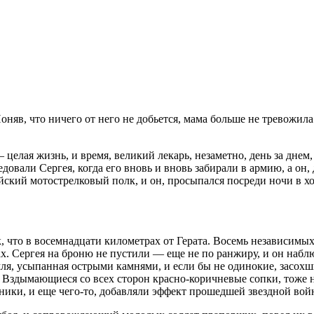
оняв, что ничего от него не добьется, мама больше не тревожила
 целая жизнь, и время, великий лекарь, незаметно, день за днем
довали Сергея, когда его вновь и вновь забирали в армию, а он,
дейский мотострелковый полк, и он, просыпался посреди ночи в хо
, что в восемнадцати километрах от Герата. Восемь независимы
ах. Сергея на броню не пустили — еще не по ранжиру, и он наб
, усыпанная острыми камнями, и если бы не одинокие, засохшие
 Вздымающиеся со всех сторон красно-коричневые сопки, тоже н
ники, и еще чего-то, добавляли эффект прошедшей звездной вой