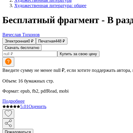
Художественная литература
Художественная литература: общее
Бесплатный фрагмент - В раз
Вячеслав Тихонов
Электронная
0
₽
Печатная
448
₽
Скачать бесплатно
Купить за свою цену
Введите сумму не менее null ₽, если хотите поддержать автора,
Объем:
16
бумажных стр.
Формат:
epub, fb2, pdfRead, mobi
Подробнее
5.0
1
Оценить
Пожаловаться