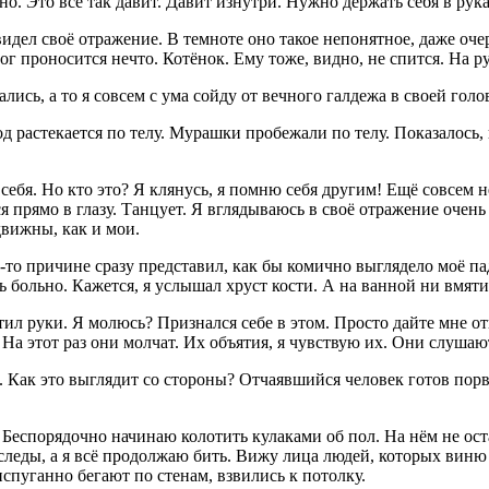
. Это всё так давит. Давит изнутри. Нужно держать себя в руках.
видел своё отражение. В темноте оно такое непонятное, даже очер
г проносится нечто. Котёнок. Ему тоже, видно, не спится. На р
ись, а то я совсем с ума сойду от вечного галдежа в своей голо
 растекается по телу. Мурашки пробежали по телу. Показалось, к
себя. Но кто это? Я клянусь, я помню себя другим! Ещё совсем не
тся прямо в глазу. Танцует. Я вглядываюсь в своё отражение очен
одвижны, как и мои.
-то причине сразу представил, как бы комично выглядело моё па
нь больно. Кажется, я услышал хруст кости. А на ванной ни вмя
ил руки. Я молюсь? Признался себе в этом. Просто дайте мне от
 На этот раз они молчат. Их объятия, я чувствую их. Они слушаю
. Как это выглядит со стороны? Отчаявшийся человек готов порват
Беспорядочно начинаю колотить кулаками об пол. На нём не оста
еды, а я всё продолжаю бить. Вижу лица людей, которых виню в 
испуганно бегают по стенам, взвились к потолку.