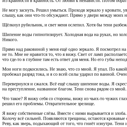
Из крайности в крайность. От любви к ненависти. Потом обратно
Не могу заснуть. Решил умыться. Проходя зеркало у кровати, у
слышу, как они что-то обсуждают. Прямо у двери между моих но
Щёлкнул рубильник, и свет меня ослепил. Хотя бы тени разбежал
Шипение воды гипнотизирует. Холодная вода на руках, но холод
Никого.
Прямо над рако
вино
й у меня ещё одно зеркало. Я посмотрел на 
не то. Мне не нравится то, что я вижу. Свет от ламп расползае
что где-то в глубине там есть ответ для меня. Но его губы неп
Мои ноги подкосились. Не знаю, что со мной. Я упал. По какой
пробежал разряд тока, и я со всей силы ударил по ванной. Оче
Перевернулся и сжался. Всё ещё слышу шипение воды. Я скрест
на преступление, названное благом. Тени снова рядом со мной.
Что такое? Я вижу себя со стороны, вижу из чьих-то чужих глаз
решил его проблемы. Отвратительное зрелище.
Я вижу собственные слёзы. Вместе с ними вырывается и злоба. 
Колочу всё сильней. Появляются трещины, остаются кровавые сл
Реву, как зверь, подыхающий от того, что гниёт изнутри. Тени 