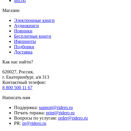
llm.txt
Магазин
Электронные книги
Аудиокниги
Новинки
Бесплатные книги
Импринты
Подборки
Доставка
Как нас найти?
620027
,
Россия
,
г. Екатеринбург, а/я 313
Контактный телефон
:
8 800 500 11 67
Написать нам
Поддержка
:
support@ridero.ru
Печать тиража
:
print@ridero.ru
Вопросы по услугам
:
order@ridero.ru
PR
:
pr@ridero.ru