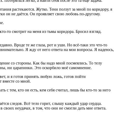
 Потеряться легко, а найти себя после это та ещё задача.
тания растекаются. Жутко. Тени ползут за мной по коридору, я
уки он не даётся. Он проявляет свою любовь по-другому.
ве.
то-то смотрит на меня из тьмы коридора. Бросил взгляд.
давно. Вроде те же глаза, рот и уши. Но всё-таки это что-то
ь внимательно. Я жду от него ответа на мои вопросы. Я надеюсь,
дение со стороны. Как бы надо мной посмеялись. То телу
тины, ни царапинки. Это оскорбило моё самомнение.
вет, и я готов принять любую ложь, готов пойти
т вместе со мной.
ь с тем, кто он есть, кем себя считал, лишь бы кто-то за него
ётся следов. Всё тело горит, слышу каждый удар сердца.
своих неудачах, в том, что они не смогли дать мне ответа.