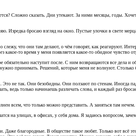
тся? Сложно сказать. Дни утекают. За ними месяцы, годы. Хочетс
ляю. Изредка бросаю взгляд на окно. Пустые улочки в свете ме
 слежу, что они там делают, о чём говорят, как реагируют. Инте
 какое-то время у меня появляется какое-то обидное чувство от
рое обязательно наступит после. С ним возвращаются все дела и
 нужно принимать. Решений, которые меня не волнуют. Столько бр
н. Это не так. Они безобидны. Они ползают по стенам. Иногда п
ать, ведь только начинаешь различать слова, и каждый раз броса
лнен всем, что только можно представить. А заняться там нечем.
тся на улицах, в офисах, у себя дома. Я задаюсь вопросом, зачем
и. Даже благородные. В обществе такое любят. Только вот всё эт