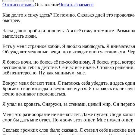
О книге
отзывы
Оглавление
Читать фрагмент
Как долго я сижу здесь? Не помню. Сколько дней это продолжае
быстрее.
Часы давно пробили полночь. А я всё сижу в темноте. Размыш
выползать люди.
Есть у меня странное хобби. Я люблю наблюдать. Я внимательно
Обсуждают мелочные вещи, но выглядят они счастливыми. Через
Я боюсь ночи, но боюсь её по-особенному. Я боюсь утра, кото
беспокоили тебя в детстве. Сейчас всё иначе. Столько решений
всё неинтересно. Ну, как минимум, мне.
Вокруг меня бегают тени. Я пытаюсь себя убедить, я здесь оди
Бросают свои взгляды и вечно шепчутся. Я стараюсь их не слуш
вечно начинают посмеиваться.
Я упал на кровать. Снаружи, за стенами, целый мир. Он перепо
Меня это разнообразие не впечатляет. Даже пугает. Люди копоша
смог бы дать мне ответ. Но я хочу этот ответ. Мне нужен ответ.
Сколько громких слов было сказано. Я ставил себе высокие цел