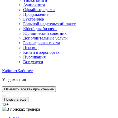
Тираж книги
Аудиокнига
Офлайн-продажи
Продвижение
Буктрейлер
Большой издательский пакет
Rideró для бизнеса
Юридический советник
Дополнительные услуги
Расшифровка текста
Перевод
Книги в аэропортах
Публикация
Все услуги
Кабинет
Кабинет
Уведомления
Отметить все как прочитанные
Показать ещё
12
+