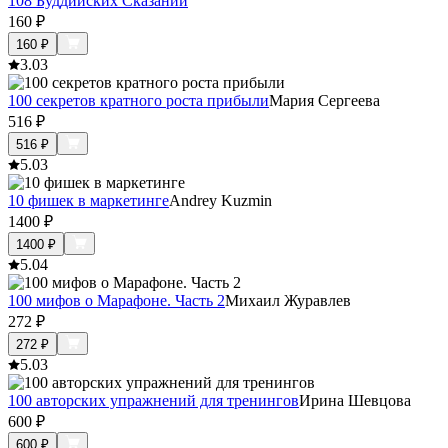
108 Буддийских Сказаний
160
₽
160
₽
3.0
3
100 секретов кратного роста прибыли
Мария Сергеева
516
₽
516
₽
5.0
3
10 фишек в маркетинге
Andrey Kuzmin
1400
₽
1400
₽
5.0
4
100 мифов о Марафоне. Часть 2
Михаил Журавлев
272
₽
272
₽
5.0
3
100 авторских упражнений для тренингов
Ирина Шевцова
600
₽
600
₽