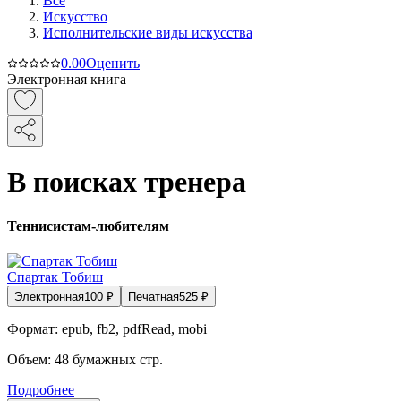
Все
Искусство
Исполнительские виды искусства
0.0
0
Оценить
Электронная книга
В поисках тренера
Теннисистам-любителям
Спартак Тобиш
Электронная
100
₽
Печатная
525
₽
Формат:
epub, fb2, pdfRead, mobi
Объем:
48
бумажных стр.
Подробнее