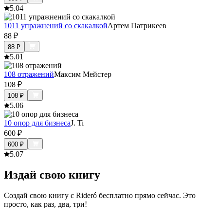
5.0
4
1011 упражнений со скакалкой
Артем Патрикеев
88
₽
88
₽
5.0
1
108 отражений
Максим Мейстер
108
₽
108
₽
5.0
6
10 опор для бизнеса
J. Ti
600
₽
600
₽
5.0
7
Издай свою книгу
Создай свою книгу с Rideró бесплатно прямо сейчас. Это
просто, как раз, два, три!