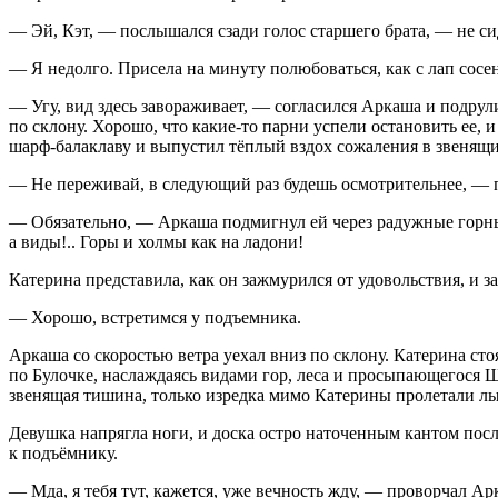
— Эй, Кэт, — послышался сзади голос старшего брата, — не сид
— Я недолго. Присела на минуту полюбоваться, как с лап сосен
— Угу, вид здесь завораживает, — согласился Аркаша и подрулил
по склону. Хорошо, что какие-то парни успели остановить ее
шарф-балаклаву и выпустил тёплый вздох сожаления в звенящи
— Не переживай, в следующий раз будешь осмотрительнее, — п
— Обязательно, — Аркаша подмигнул ей через радужные горные о
а виды!.. Горы и холмы как на ладони!
Катерина представила, как он зажмурился от удовольствия, и за
— Хорошо, встретимся у подъемника.
Аркаша со скоростью ветра уехал вниз по склону. Катерина стоя
по Булочке, наслаждаясь видами гор, леса и просыпающегося 
звенящая тишина, только изредка мимо Катерины пролетали л
Девушка напрягла ноги, и доска остро наточенным кантом послу
к подъёмнику.
— Мда, я тебя тут, кажется, уже вечность жду, — проворчал А