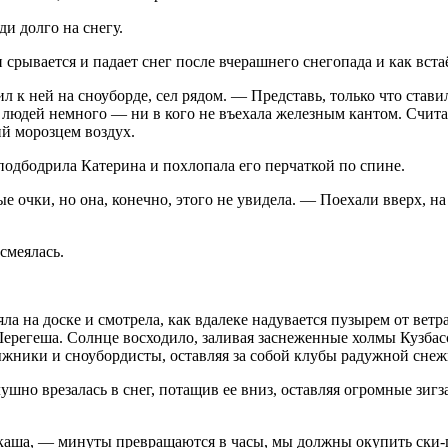
и долго на снегу.
 срывается и падает снег после вчерашнего снегопада и как вста
 к ней на сноуборде, сел рядом. — Представь, только что ставил
, и людей немного — ни в кого не въехала железным кантом. Сч
й морозцем воздух.
одбодрила Катерина и похлопала его перчаткой по спине.
чки, но она, конечно, этого не увидела. — Поехали вверх, на «
смеялась.
ла на доске и смотрела, как вдалеке надувается пузырем от ветр
Шерегеша. Солнце восходило, заливая заснеженные холмы Кузба
ыжники и сноубордисты, оставляя за собой клубы радужной сне
шно врезалась в снег, потащив ее вниз, оставляя огромные зигз
ркаша, — минуты превращаются в часы, мы должны окупить ски-п