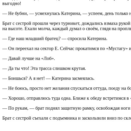
выгодно!
— Не бубни, — усмехнулась Катерина, — успеем, день только н
Брат с сестрой прошли через турникет, дождались взмаха руко
на высоте. Ехали молча, каждый думал о своём, глядя на про
— Где наш младший братец? — спросила Катерина.
— Он переехал на
сектор
Е. Сейчас прокатимся по «Мустагу» и
— Давай лучше на «Лоб».
— Да ты что! Эта трасса слишком крутая.
— Боишься? А я нет! — Катерина засмеялась.
— Не боюсь, просто нет желания спускаться оттуда, поеду на
— Хорошо, отправлюсь туда одна. Ближе к обеду встретимся в 
— По рукам, — брат поднял защитную рамку, освобождая ноги
Брат с сестрой съехали с подъемника и заскользили вниз по скл