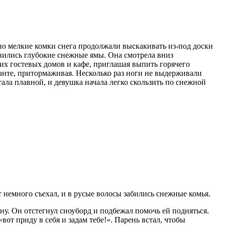
 но мелкие комки снега продолжали выскакивать из-под доски
явились глубокие снежные ямы. Она смотрела вниз
их гостевых домов и кафе, приглашая выпить горячего
канте, притормаживая. Несколько раз ноги не выдерживали
тала плавной, и девушка начала легко скользить по снежной
от немного съехал, и в русые волосы забились снежные комья.
у. Он отстегнул сноуборд и подбежал помочь ей подняться.
вот приду в себя и задам тебе!». Парень встал, чтобы