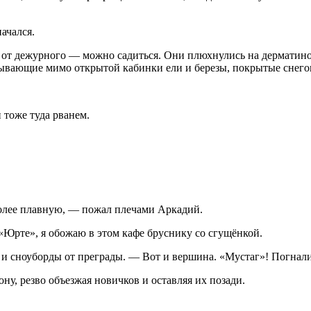
ачался.
й от дежурного — можно садиться. Они плюхнулись на дерматино
плывающие мимо открытой кабинки ели и березы, покрытые снего
 тоже туда рванем.
 более плавную, — пожал плечами Аркадий.
«Юрте», я обожаю в этом кафе бруснику со сгущёнкой.
 и сноуборды от преграды. — Вот и вершина. «Мустаг»! Погнал
ону, резво объезжая новичков и оставляя их позади.