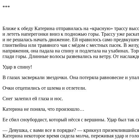
***
Ближе к обеду Катерина отправилась на «красную» трассу высо
и лететь наперегонки вниз к подножью горы. Трассу уже раск
и не решалась начать движение. Ей нравилось само предвкушен
глинтвейна или травяного чая с мёдом с местных пасек. В желу
напряжения, она падала на спину и подлетала на ухабинах. Тор
глади горы. Длинные волосы развевались на ветру. От наслаж
Удар в спину!
В глазах засверкали звездочки. Она потеряла равновесие и упал
Очки отцепились от шлема и отлетели.
Снег залепил ей глаза и нос.
Катерина не поняла, что произошло…
Ее сбил сноубордист, который нёсся с вершины. Удар был так с
— Девушка, с вами все в порядке? — крикнул приземлившийся н
Катерина некоторое время сидела молча, переживая удар и голов