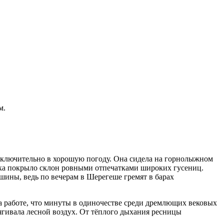
м.
 исключительно в хорошую погоду. Она сидела на горнолыжном
ака покрыло склон ровными отпечатками широких гусениц.
шины, ведь по вечерам в Шерегеше гремят в барах
на работе, что минуты в одиночестве среди дремлющих вековых
ягивала лесной воздух. От тёплого дыхания ресницы