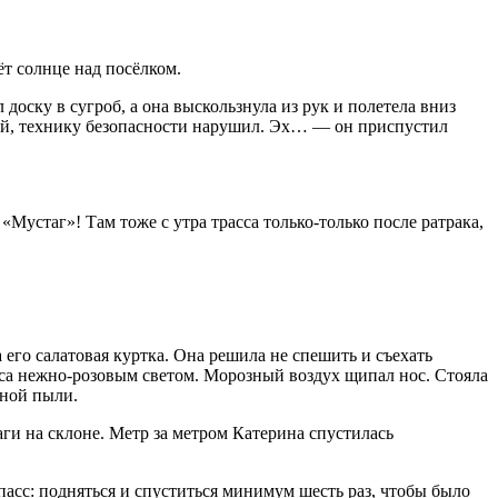
ёт солнце над посёлком.
 доску в сугроб, а она выскользнула из рук и полетела вниз
итай, технику безопасности нарушил. Эх… — он приспустил
Мустаг»! Там тоже с утра трасса только-только после ратрака,
а его салатовая куртка. Она решила не спешить и съехать
сса нежно-розовым светом. Морозный воздух щипал нос. Стояла
жной пыли.
аги на склоне. Метр за метром Катерина спустилась
асс: подняться и спуститься минимум шесть раз, чтобы было