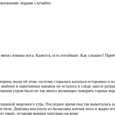
 реальными людьми случайно
 меня сломана нога. Кажется, есть погибшие. Как слышно? Приё
атерина знала об этом, поэтому старалась кататься осторожно и
выбоин и накатанных канавок не осталось и следа: шасси ратр
Ранним утром было не так много желающих покорять горные вер
 тишиной морозного утра. Последнее время она так вымоталась 
нством. Девушка высунула из балаклавы кончик носа и жадно вт
о таяли, оставляя мокрые капельки на коже.