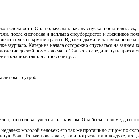
кой сложности. Она подъехала к началу спуска и остановилась,
атали, после снегопада и наплыва сноубордистов и лыжников по
ие от спуска с крутой трассы. Вдалеке дымились трубы небольш
дке заурчало. Катерина начала осторожно спускаться на заднем 
можение доской помогало мало. Только к середине пути трасса с
дения она подставила лицо солнцу…
а лицом в сугроб.
илен, что голова гудела и шла кругом. Она была в шлеме, да и т
едалеко молодой человек; его так же протащило лицом по склон
ную боль. Только показала кулак и потрясла им в воздухе, мол, «