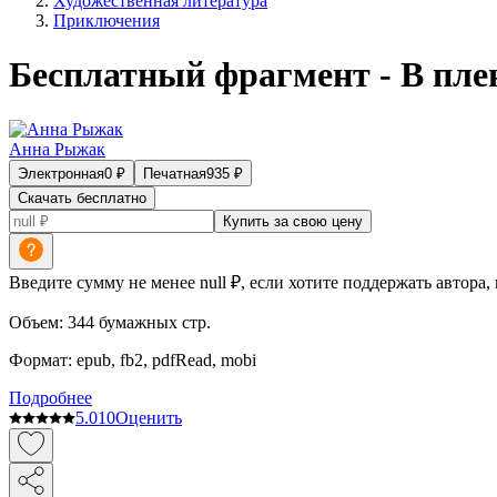
Художественная литература
Приключения
Бесплатный фрагмент - В пле
Анна Рыжак
Электронная
0
₽
Печатная
935
₽
Скачать бесплатно
Купить за свою цену
Введите сумму не менее null ₽, если хотите поддержать автора,
Объем:
344
бумажных стр.
Формат:
epub, fb2, pdfRead, mobi
Подробнее
5.0
10
Оценить