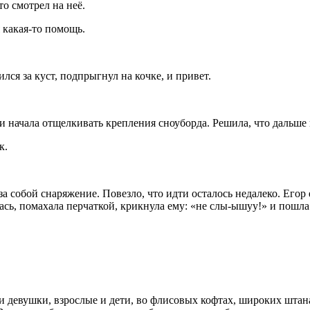
то смотрел на неё.
 какая-то помощь.
ся за куст, подпрыгнул на кочке, и привет.
и начала отщелкивать крепления сноуборда. Решила, что дальше
к.
собой снаряжение. Повезло, что идти осталось недалеко. Егор е
лась, помахала перчаткой, крикнула ему: «не слы-ышуу!» и пошла
и девушки, взрослые и дети, во флисовых кофтах, широких штан