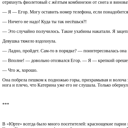
отряхнуть фиолетовый с жёлтым комбинезон от снега и
вино
ва
— Я — Егор. Могу оставить номер телефона, если понадобится
— Ничего не надо! Куда ты так несёшься?!
— Это случайно получилось. Такие ухабины накатали. Я зацепил
Девушка тяжело вздохнула.
— Ладно, пройдет. Сам-то в порядке? — поинтересовалась она 
— Вполне! — довольно отозвался Егор. — Я — крепкий ореше
— Что ж, хорошо.
Она побрела пешком к подножью горы, прихрамывая и волоча за 
нога и плечо, что Катерина уже его не слушала. Только оберну
***
В «Юрте» всегда было много посетителей: краснощекие парни 