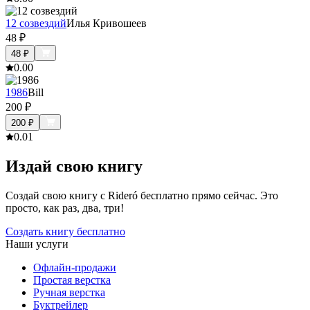
12 созвездий
Илья Кривошеев
48
₽
48
₽
0.0
0
1986
Bill
200
₽
200
₽
0.0
1
Издай свою книгу
Создай свою книгу с Rideró бесплатно прямо сейчас. Это
просто, как раз, два, три!
Создать книгу бесплатно
Наши услуги
Офлайн-продажи
Простая верстка
Ручная верстка
Буктрейлер