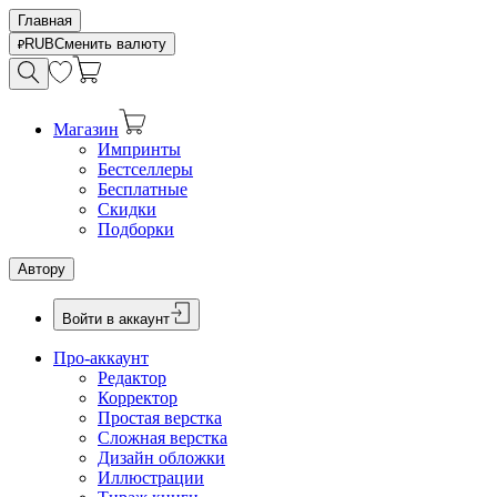
Главная
RUB
Сменить валюту
Магазин
Импринты
Бестселлеры
Бесплатные
Скидки
Подборки
Автору
Войти в аккаунт
Про-аккаунт
Редактор
Корректор
Простая верстка
Сложная верстка
Дизайн обложки
Иллюстрации