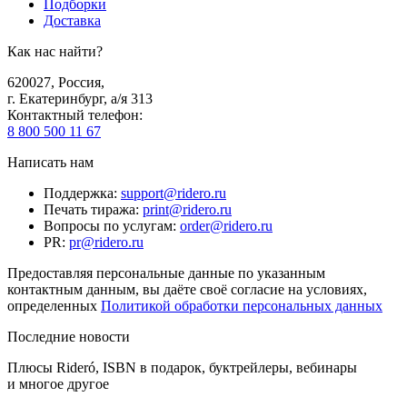
Подборки
Доставка
Как нас найти?
620027
,
Россия
,
г. Екатеринбург, а/я 313
Контактный телефон
:
8 800 500 11 67
Написать нам
Поддержка
:
support@ridero.ru
Печать тиража
:
print@ridero.ru
Вопросы по услугам
:
order@ridero.ru
PR
:
pr@ridero.ru
Предоставляя персональные данные по указанным
контактным данным, вы даёте своё согласие на условиях,
определенных
Политикой обработки персональных данных
Последние новости
Плюсы Rideró, ISBN в подарок, буктрейлеры, вебинары
и многое другое