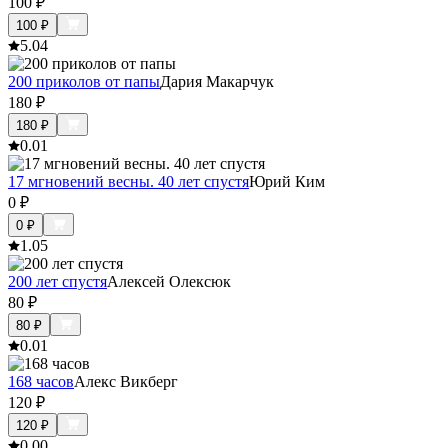
100
₽
100
₽
5.0
4
200 приколов от папы
Дария Макарчук
180
₽
180
₽
0.0
1
17 мгновений весны. 40 лет спустя
Юрий Ким
0
₽
0
₽
1.0
5
200 лет спустя
Алексей Олексюк
80
₽
80
₽
0.0
1
168 часов
Алекс Викберг
120
₽
120
₽
0.0
0