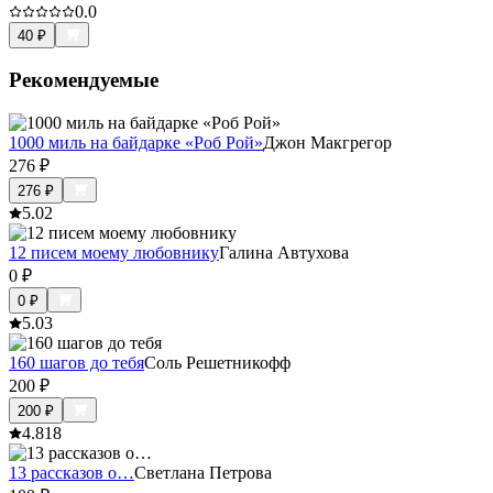
0.0
40
₽
Рекомендуемые
1000 миль на байдарке «Роб Рой»
Джон Макгрегор
276
₽
276
₽
5.0
2
12 писем моему любовнику
Галина Автухова
0
₽
0
₽
5.0
3
160 шагов до тебя
Соль Решетникофф
200
₽
200
₽
4.8
18
13 рассказов о…
Светлана Петрова