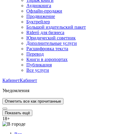
Тираж книги
Аудиокнига
Офлайн-продажи
Продвижение
Буктрейлер
Большой издательский пакет
Rideró для бизнеса
Юридический советник
Дополнительные услуги
Расшифровка текста
Перевод
Книги в аэропортах
Публикация
Все услуги
Кабинет
Кабинет
Уведомления
Отметить все как прочитанные
Показать ещё
18
+