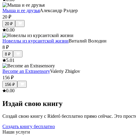
Мыша и ее друзья
Александр Рэлдер
20
₽
20
₽
0.0
0
Новеллы из курсантской жизни
Виталий Володин
8
₽
8
₽
5.0
1
Become an Extrasensory
Valeriy Zhiglov
156
₽
156
₽
0.0
0
Издай свою книгу
Создай свою книгу с Rideró бесплатно прямо сейчас. Это просто,
Создать книгу бесплатно
Наши услуги