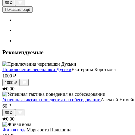
60
₽
Показать ещё
Рекомендуемые
Приключения черепашки Дуськи
Екатерина Короткова
1000
₽
1000
₽
0.0
0
Успешная тактика поведения на собеседовании
Алексей Номей
60
₽
60
₽
0.0
0
Живая вода
Маргарита Пальшина