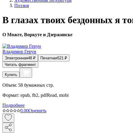
Художественная литература
Поэзия
В глазах твоих бездонных я то
О Можге, Воркуте и Дзержинске
Владимир Герун
Электронная
48
₽
Печатная
521
₽
Читать фрагмент
Купить
Объем:
58
бумажных стр.
Формат:
epub, fb2, pdfRead, mobi
Подробнее
0.0
0
Оценить