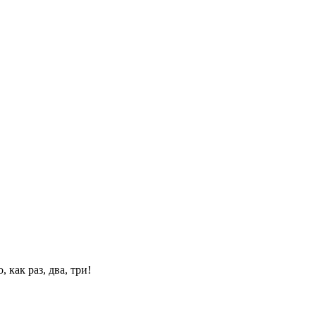
 как раз, два, три!