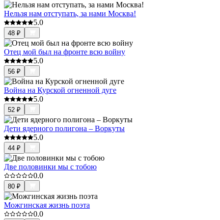
Нельзя нам отступать, за нами Москва!
5.0
48
₽
Отец мой был на фронте всю войну
5.0
56
₽
Война на Курской огненной дуге
5.0
52
₽
Дети ядерного полигона – Воркуты
5.0
44
₽
Две половинки мы с тобою
0.0
80
₽
Можгинская жизнь поэта
0.0