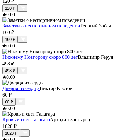
120
₽
120
₽
0.0
0
Заметки о неспортивном поведении
Георгий Зобач
160
₽
160
₽
0.0
0
Нижнему Новгороду скоро 800 лет
Владимир Герун
498
₽
498
₽
0.0
0
Дверца из сердца
Виктор Кротов
60
₽
60
₽
0.0
0
Кровь и свет Галагара
Аркадий Застырец
1828
₽
1828
₽
0.0
0