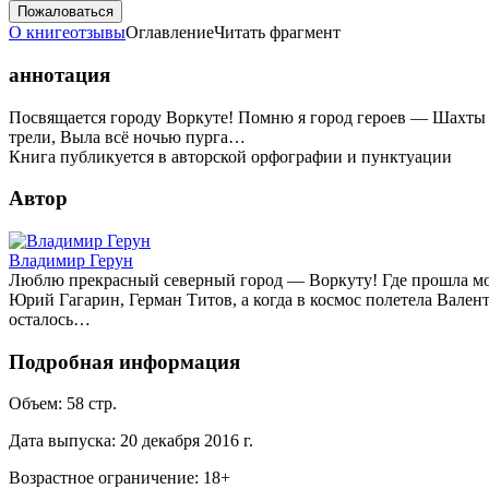
Пожаловаться
О книге
отзывы
Оглавление
Читать фрагмент
аннотация
Посвящается городу Воркуте! Помню я город героев — Шахты м
трели, Выла всё ночью пурга…
Книга публикуется в авторской орфографии и пунктуации
Автор
Владимир Герун
Люблю прекрасный северный город — Воркуту! Где прошла моя ю
Юрий Гагарин, Герман Титов, а когда в космос полетела Валент
осталось…
Подробная информация
Объем:
58
стр.
Дата выпуска:
20 декабря 2016 г.
Возрастное ограничение:
18
+