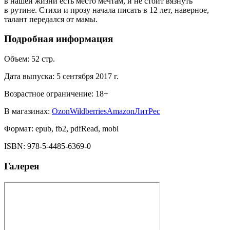
в нашей жизни есть место мечтам, и не стоит вязнуть
в рутине. Стихи и прозу начала писать в 12 лет, наверное,
талант передался от мамы.
Подробная информация
Объем:
52
стр.
Дата выпуска:
5 сентября 2017 г.
Возрастное ограничение:
18
+
В магазинах:
Ozon
Wildberries
Amazon
ЛитРес
Формат:
epub, fb2, pdfRead, mobi
ISBN:
978-5-4485-6369-0
Галерея