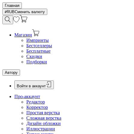
Главная
RUB
Сменить валюту
Магазин
Импринты
Бестселлеры
Бесплатные
Скидки
Подборки
Автору
Войти в аккаунт
Про-аккаунт
Редактор
Корректор
Простая верстка
Сложная верстка
Дизайн обложки
Иллюстрации