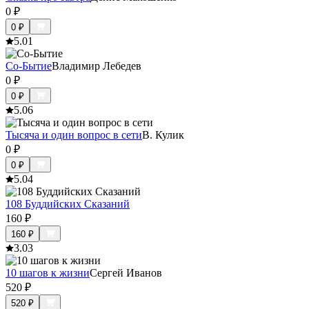
0
₽
0
₽
5.0
1
Со-Бытие
Владимир Лебедев
0
₽
0
₽
5.0
6
Тысяча и один вопрос в сети
В. Кулик
0
₽
0
₽
5.0
4
108 Буддийских Сказаний
160
₽
160
₽
3.0
3
10 шагов к жизни
Сергей Иванов
520
₽
520
₽