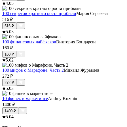
4.0
5
100 секретов кратного роста прибыли
Мария Сергеева
516
₽
516
₽
5.0
3
100 финансовых лайфхаков
Виктория Бондарева
160
₽
160
₽
5.0
2
100 мифов о Марафоне. Часть 2
Михаил Журавлев
272
₽
272
₽
5.0
3
10 фишек в маркетинге
Andrey Kuzmin
1400
₽
1400
₽
5.0
4