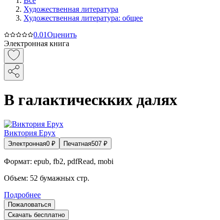
Все
Художественная литература
Художественная литература: общее
0.0
1
Оценить
Электронная книга
В галактическких далях
Виктория Ерух
Электронная
0
₽
Печатная
507
₽
Формат:
epub, fb2, pdfRead, mobi
Объем:
52
бумажных стр.
Подробнее
Пожаловаться
Скачать бесплатно