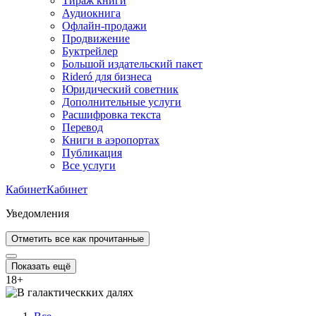
Тираж книги
Аудиокнига
Офлайн-продажи
Продвижение
Буктрейлер
Большой издательский пакет
Rideró для бизнеса
Юридический советник
Дополнительные услуги
Расшифровка текста
Перевод
Книги в аэропортах
Публикация
Все услуги
Кабинет
Кабинет
Уведомления
Отметить все как прочитанные
Показать ещё
18
+