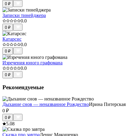
0
₽
Записки тинейджера
0.0
0
₽
Катарсис
0.0
0
₽
Изречения юного графомана
0.0
0
₽
Рекомендуемые
Дыхание снов — неназванное Рождество
Ирина Питерская
0
₽
0
₽
5.0
8
Сказка про завтра
Денис Макошенко