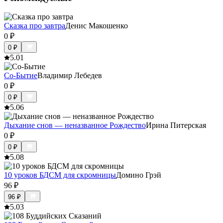
Сказка про завтра
Денис Макошенко
0
₽
0
₽
5.0
1
Со-Бытие
Владимир Лебедев
0
₽
0
₽
5.0
6
Дыхание снов — неназванное Рождество
Ирина Питерская
0
₽
0
₽
5.0
8
10 уроков БДСМ для скромницы
Домино Грэй
96
₽
96
₽
5.0
3