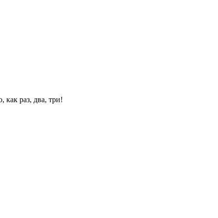
 как раз, два, три!