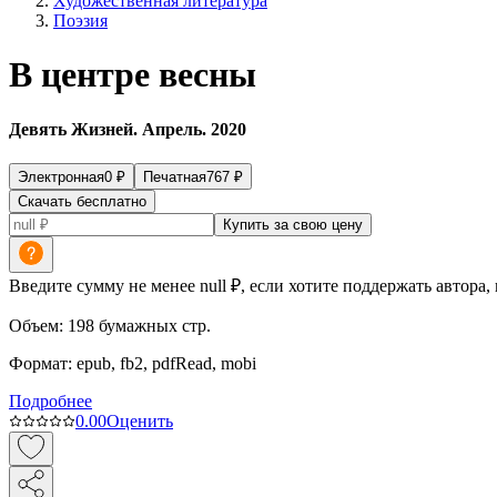
Художественная литература
Поэзия
В центре весны
Девять Жизней. Апрель. 2020
Электронная
0
₽
Печатная
767
₽
Скачать бесплатно
Купить за свою цену
Введите сумму не менее null ₽, если хотите поддержать автора,
Объем:
198
бумажных стр.
Формат:
epub, fb2, pdfRead, mobi
Подробнее
0.0
0
Оценить