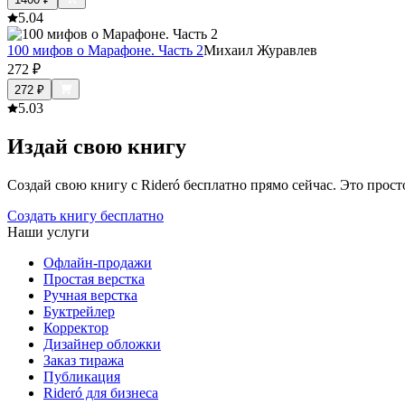
5.0
4
100 мифов о Марафоне. Часть 2
Михаил Журавлев
272
₽
272
₽
5.0
3
Издай свою книгу
Создай свою книгу с Rideró бесплатно прямо сейчас. Это просто,
Создать книгу бесплатно
Наши услуги
Офлайн-продажи
Простая верстка
Ручная верстка
Буктрейлер
Корректор
Дизайнер обложки
Заказ тиража
Публикация
Rideró для бизнеса