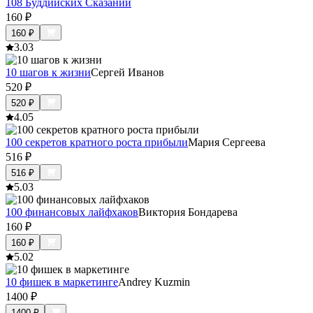
108 Буддийских Сказаний
160
₽
160
₽
3.0
3
10 шагов к жизни
Сергей Иванов
520
₽
520
₽
4.0
5
100 секретов кратного роста прибыли
Мария Сергеева
516
₽
516
₽
5.0
3
100 финансовых лайфхаков
Виктория Бондарева
160
₽
160
₽
5.0
2
10 фишек в маркетинге
Andrey Kuzmin
1400
₽
1400
₽