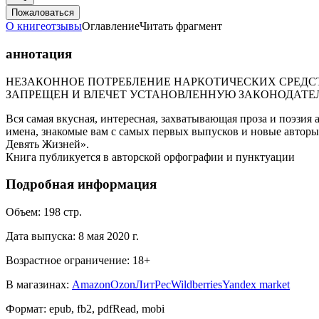
Пожаловаться
О книге
отзывы
Оглавление
Читать фрагмент
аннотация
НЕЗАКОННОЕ ПОТРЕБЛЕНИЕ НАРКОТИЧЕСКИХ СРЕДСТ
ЗАПРЕЩЕН И ВЛЕЧЕТ УСТАНОВЛЕННУЮ ЗАКОНОДАТЕ
Вся самая вкусная, интересная, захватывающая проза и поэзи
имена, знакомые вам с самых первых выпусков и новые авторы 
Девять Жизней».
Книга публикуется в авторской орфографии и пунктуации
Подробная информация
Объем:
198
стр.
Дата выпуска:
8 мая 2020 г.
Возрастное ограничение:
18
+
В магазинах:
Amazon
Ozon
ЛитРес
Wildberries
Yandex market
Формат:
epub, fb2, pdfRead, mobi