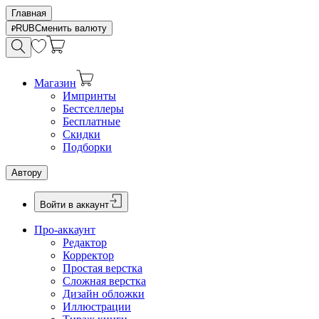
Главная
RUB
Сменить валюту
Магазин
Импринты
Бестселлеры
Бесплатные
Скидки
Подборки
Автору
Войти в аккаунт
Про-аккаунт
Редактор
Корректор
Простая верстка
Сложная верстка
Дизайн обложки
Иллюстрации