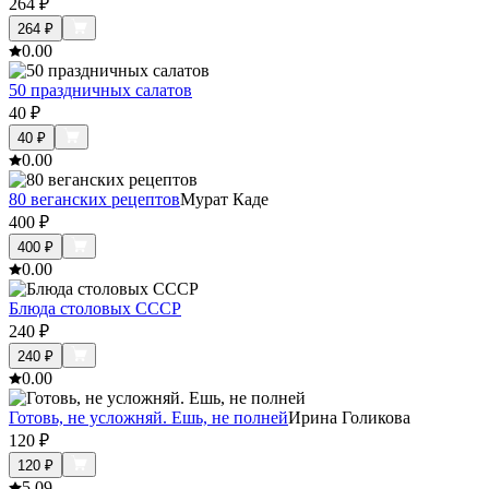
264
₽
264
₽
0.0
0
50 праздничных салатов
40
₽
40
₽
0.0
0
80 веганских рецептов
Мурат Каде
400
₽
400
₽
0.0
0
Блюда столовых СССР
240
₽
240
₽
0.0
0
Готовь, не усложняй. Ешь, не полней
Ирина Голикова
120
₽
120
₽
5.0
9