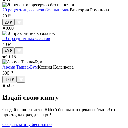
20 рецептов десертов без выпечки
Виктория Романова
20
₽
20
₽
0.0
0
50 праздничных салатов
40
₽
40
₽
1.0
15
Арома Тыква-Бум
Ксения Коленкова
396
₽
396
₽
5.0
5
Издай свою книгу
Создай свою книгу с Rideró бесплатно прямо сейчас. Это
просто, как раз, два, три!
Создать книгу бесплатно