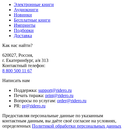
Электронные книги
Аудиокниги
Новинки
Бесплатные книги
Импринты
Подборки
Доставка
Как нас найти?
620027
,
Россия
,
г. Екатеринбург, а/я 313
Контактный телефон
:
8 800 500 11 67
Написать нам
Поддержка
:
support@ridero.ru
Печать тиража
:
print@ridero.ru
Вопросы по услугам
:
order@ridero.ru
PR
:
pr@ridero.ru
Предоставляя персональные данные по указанным
контактным данным, вы даёте своё согласие на условиях,
определенных
Политикой обработки персональных данных