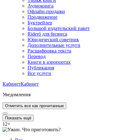
Тираж книги
Аудиокнига
Офлайн-продажи
Продвижение
Буктрейлер
Большой издательский пакет
Rideró для бизнеса
Юридический советник
Дополнительные услуги
Расшифровка текста
Перевод
Книги в аэропортах
Публикация
Все услуги
Кабинет
Кабинет
Уведомления
Отметить все как прочитанные
Показать ещё
12
+