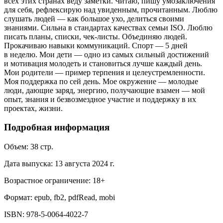
всех этих странах веду заметки. Читаю, пишу умозаключения
для себя, рефлексирую над увиденным, прочитанным. Люблю
слушать людей — как большое ухо, делиться своими
знаниями. Сильна в стандартах качествах семьи ISO. Люблю
писать планы, списки, чек-листы. Объединяю людей.
Прокачиваю навыки коммуникаций. Спорт — 5 дней
в неделю. Мои дети — одно из самых сильный достижений
и мотивация молодеть и становиться лучше каждый день.
Мои родители — пример терпения и целеустремленности.
Моя поддержка по сей день. Мое окружение — молодые
люди, дающие заряд, энергию, получающие взамен — мой
опыт, знания и безвозмездное участие и поддержку в их
проектах, жизни.
Подробная информация
Объем:
38
стр.
Дата выпуска:
13 августа 2024 г.
Возрастное ограничение:
18
+
Формат:
epub, fb2, pdfRead, mobi
ISBN:
978-5-0064-4022-7