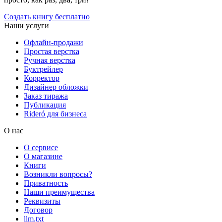
Создать книгу бесплатно
Наши услуги
Офлайн-продажи
Простая верстка
Ручная верстка
Буктрейлер
Корректор
Дизайнер обложки
Заказ тиража
Публикация
Rideró для бизнеса
О нас
О сервисе
О магазине
Книги
Возникли вопросы?
Приватность
Наши преимущества
Реквизиты
Договор
llm.txt