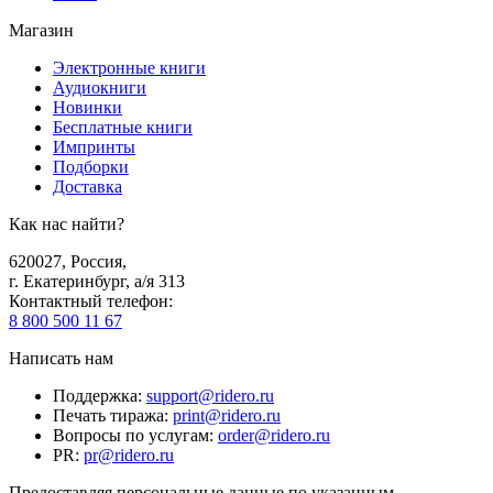
Магазин
Электронные книги
Аудиокниги
Новинки
Бесплатные книги
Импринты
Подборки
Доставка
Как нас найти?
620027
,
Россия
,
г. Екатеринбург, а/я 313
Контактный телефон
:
8 800 500 11 67
Написать нам
Поддержка
:
support@ridero.ru
Печать тиража
:
print@ridero.ru
Вопросы по услугам
:
order@ridero.ru
PR
:
pr@ridero.ru
Предоставляя персональные данные по указанным