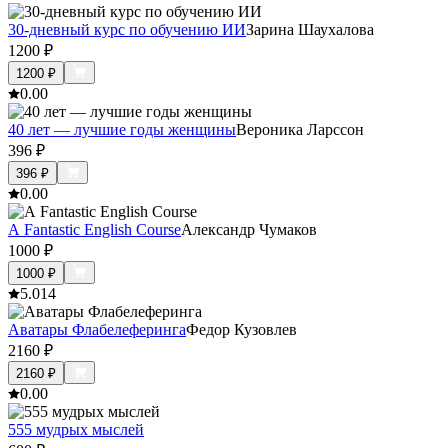
30-дневный курс по обучению ИИ
Зарина Шаухалова
1200
₽
1200
₽
0.0
0
40 лет — лучшие годы женщины
Вероника Ларссон
396
₽
396
₽
0.0
0
A Fantastic English Course
Александр Чумаков
1000
₽
1000
₽
5.0
14
Аватары Флабелеферинга
Федор Кузовлев
2160
₽
2160
₽
0.0
0
555 мудрых мыслей