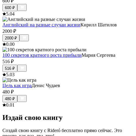
600
₽
600
₽
5.0
4
Английский на разные случаи жизни
Кирилл Шатилов
2000
₽
2000
₽
0.0
0
100 секретов кратного роста прибыли
Мария Сергеева
516
₽
516
₽
5.0
3
Цель как игра
Денис Чудаев
480
₽
480
₽
0.0
1
Издай свою книгу
Создай свою книгу с Rideró бесплатно прямо сейчас. Это
просто, как раз, два, три!