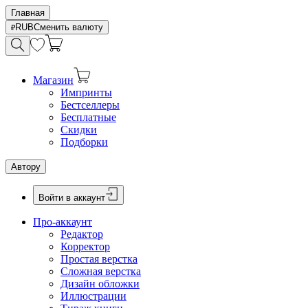
Главная
RUB
Сменить валюту
Магазин
Импринты
Бестселлеры
Бесплатные
Скидки
Подборки
Автору
Войти в аккаунт
Про-аккаунт
Редактор
Корректор
Простая верстка
Сложная верстка
Дизайн обложки
Иллюстрации