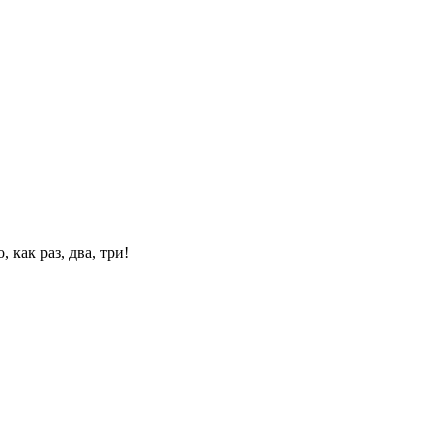
 как раз, два, три!