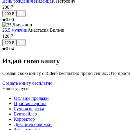
День рождения Индейца
Р. Петрович
200
₽
200
₽
0.0
0
25,5 мужчин
Анастасия Вильчи
120
₽
120
₽
0.0
4
Издай свою книгу
Создай свою книгу с Rideró бесплатно прямо сейчас. Это просто,
Создать книгу бесплатно
Наши услуги
Офлайн-продажи
Простая верстка
Ручная верстка
Буктрейлер
Корректор
Дизайнер обложки
Заказ тиража