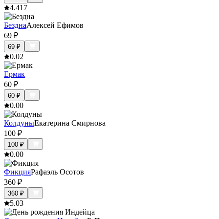
4.4
17
Бездна
Алексей Ефимов
69
₽
69
₽
0.0
2
Ермак
60
₽
60
₽
0.0
0
Колдуны
Екатерина Смирнова
100
₽
100
₽
0.0
0
Фикция
Рафаэль Осотов
360
₽
360
₽
5.0
3