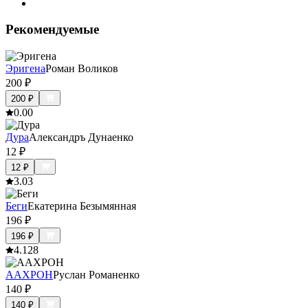
Рекомендуемые
Эригена
Роман Воликов
200
₽
200
₽
0.0
0
Дура
Александръ Дунаенко
12
₽
12
₽
3.0
3
Беги
Екатерина Безымянная
196
₽
196
₽
4.1
28
ААХРОН
Руслан Романенко
140
₽
140
₽