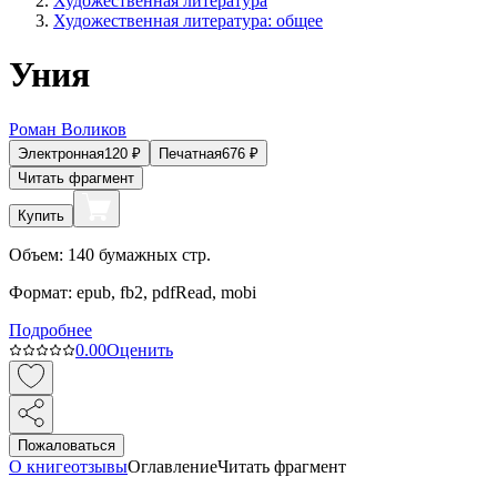
Художественная литература
Художественная литература: общее
Уния
Роман Воликов
Электронная
120
₽
Печатная
676
₽
Читать фрагмент
Купить
Объем:
140
бумажных стр.
Формат:
epub, fb2, pdfRead, mobi
Подробнее
0.0
0
Оценить
Пожаловаться
О книге
отзывы
Оглавление
Читать фрагмент