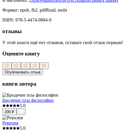
В магазинах:
Ozon
Wildberries
ЛитРес
Amazon
Yandex market
Формат:
epub, fb2, pdfRead, mobi
ISBN:
978-5-4474-9884-9
отзывы
У этой книги ещё нет отзывов, оставьте свой отзыв первым!
Оцените книгу
Опубликовать отзыв
книги автора
Бродячие псы философии
5.0
200
₽
Ревизия
5.0