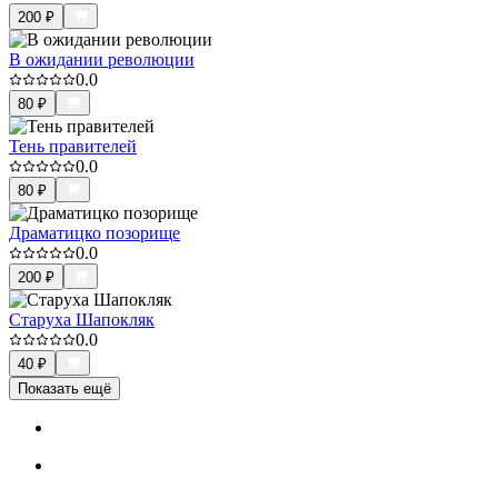
200
₽
В ожидании революции
0.0
80
₽
Тень правителей
0.0
80
₽
Драматицко позорище
0.0
200
₽
Старуха Шапокляк
0.0
40
₽
Показать ещё