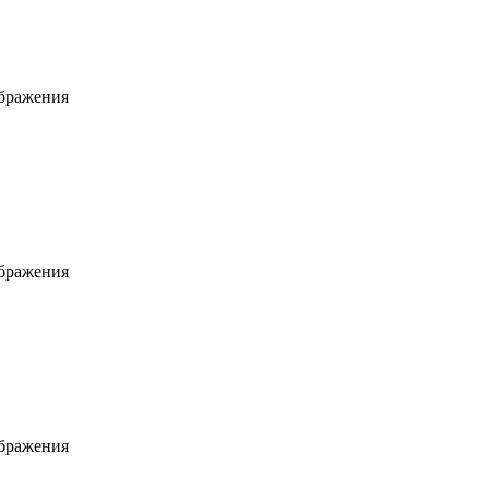
ображения
ображения
ображения