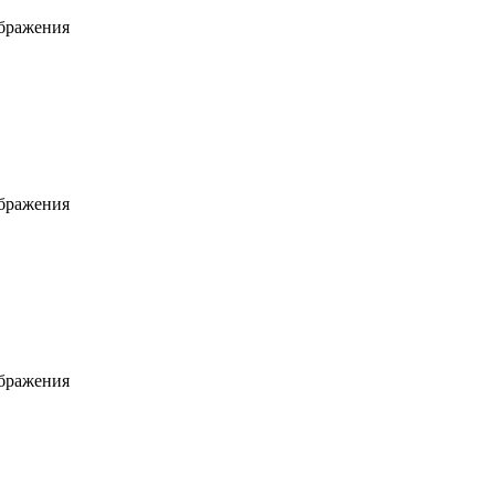
ображения
ображения
ображения