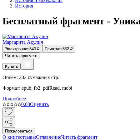
История и археология
История
Бесплатный фрагмент - Уник
Маргарита Акулич
Электронная
340
₽
Печатная
852
₽
Читать фрагмент
Купить
Объем:
202
бумажных стр.
Формат:
epub, fb2, pdfRead, mobi
Подробнее
0.0
3
Оценить
Пожаловаться
О книге
отзывы
Оглавление
Читать фрагмент