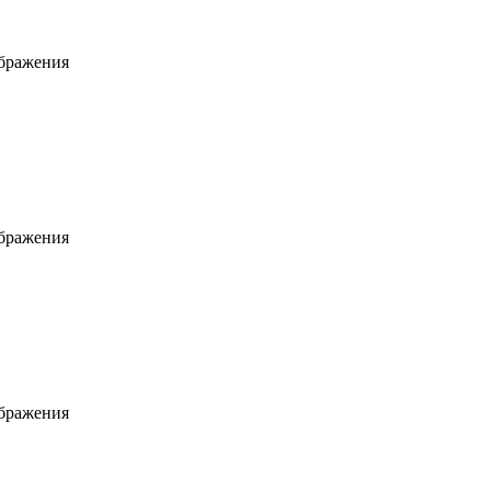
ображения
ображения
ображения