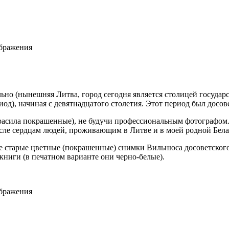
ображения
льно (нынешняя Литва, город сегодня является столицей государ
од), начиная с девятнадцатого столетия. Этот период был досов
расила покрашенные), не будучи профессиональным фотографом.
исле сердцам людей, проживающим в Литве и в моей родной Бела
е старые цветные (покрашенные) снимки Вильнюса досоветского 
книги (в печатном варианте они черно-белые).
ображения