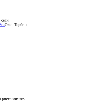
ёги
Олег Торбин
 Грибиниченко