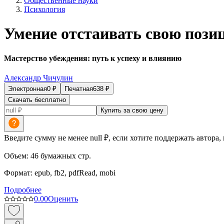
Общественные науки
Психология
Умение отстаивать свою пози
Мастерство убеждения: путь к успеху и влиянию
Александр Чичулин
Электронная
0
₽
Печатная
638
₽
Скачать бесплатно
Купить за свою цену
Введите сумму не менее null ₽, если хотите поддержать автора,
Объем:
46
бумажных стр.
Формат:
epub, fb2, pdfRead, mobi
Подробнее
0.0
0
Оценить