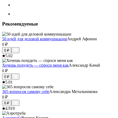
Рекомендуемые
50 идей для деловой коммуникации
Андрей Афонин
0
₽
0
₽
5.0
2
Хочешь похудеть — спроси меня как
Александр Качай
0
₽
0
₽
5.0
1
365 вопросов самому себе
Александра Метальникова
0
₽
0
₽
4.9
19
Аэротруба
Виктор Козлов