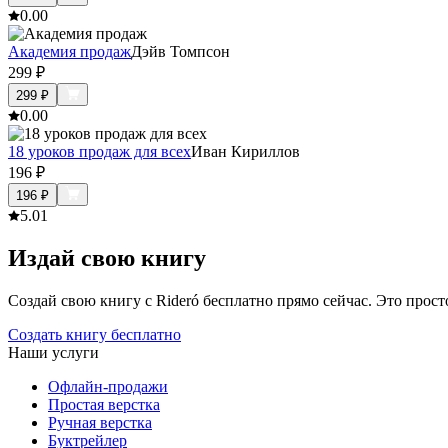
0.0
0
Академия продаж
Дэйв Томпсон
299
₽
299
₽
0.0
0
18 уроков продаж для всех
Иван Кириллов
196
₽
196
₽
5.0
1
Издай свою книгу
Создай свою книгу с Rideró бесплатно прямо сейчас. Это просто,
Создать книгу бесплатно
Наши услуги
Офлайн-продажи
Простая верстка
Ручная верстка
Буктрейлер