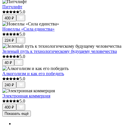
Питчлифт
5.0
400
₽
Новеллы «Сила единства»
5.0
224
₽
Зеленый путь к технологическому будущему человечества
5.0
40
₽
Алкоголизм и как его победить
5.0
240
₽
Электронная коммерция
5.0
400
₽
Показать ещё