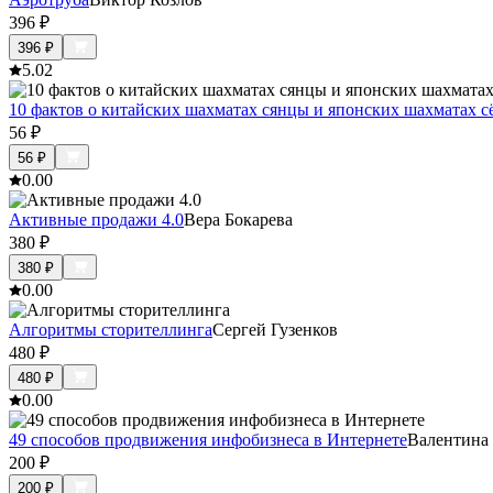
396
₽
396
₽
5.0
2
10 фактов о китайских шахматах сянцы и японских шахматах с
56
₽
56
₽
0.0
0
Активные продажи 4.0
Вера Бокарева
380
₽
380
₽
0.0
0
Алгоритмы сторителлинга
Сергей Гузенков
480
₽
480
₽
0.0
0
49 способов продвижения инфобизнеса в Интернете
Валентина
200
₽
200
₽