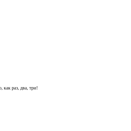
 как раз, два, три!