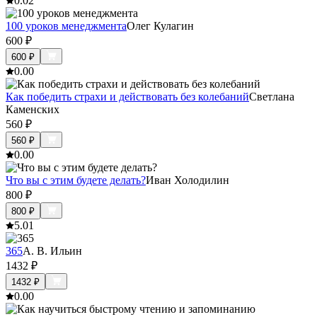
0.0
2
100 уроков менеджмента
Олег Кулагин
600
₽
600
₽
0.0
0
Как победить страхи и действовать без колебаний
Светлана
Каменских
560
₽
560
₽
0.0
0
Что вы с этим будете делать?
Иван Холодилин
800
₽
800
₽
5.0
1
365
А. В. Ильин
1432
₽
1432
₽
0.0
0