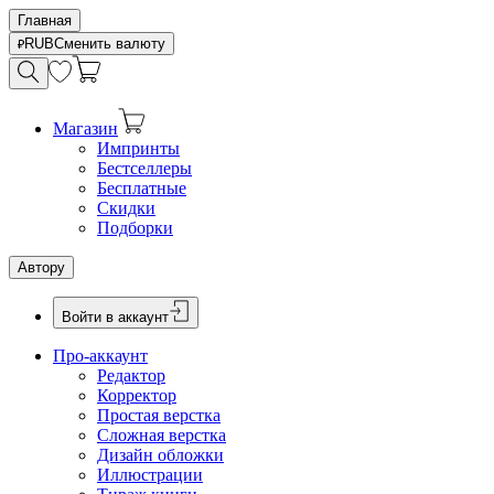
Главная
RUB
Сменить валюту
Магазин
Импринты
Бестселлеры
Бесплатные
Скидки
Подборки
Автору
Войти в аккаунт
Про-аккаунт
Редактор
Корректор
Простая верстка
Сложная верстка
Дизайн обложки
Иллюстрации