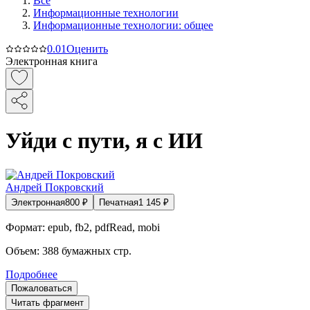
Все
Информационные технологии
Информационные технологии: общее
0.0
1
Оценить
Электронная книга
Уйди с пути, я с ИИ
Андрей Покровский
Электронная
800
₽
Печатная
1 145
₽
Формат:
epub, fb2, pdfRead, mobi
Объем:
388
бумажных стр.
Подробнее
Пожаловаться
Читать фрагмент