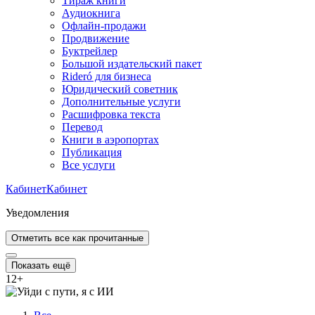
Тираж книги
Аудиокнига
Офлайн-продажи
Продвижение
Буктрейлер
Большой издательский пакет
Rideró для бизнеса
Юридический советник
Дополнительные услуги
Расшифровка текста
Перевод
Книги в аэропортах
Публикация
Все услуги
Кабинет
Кабинет
Уведомления
Отметить все как прочитанные
Показать ещё
12
+