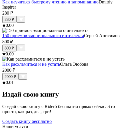
Как научиться быстрому чтению и запоминанию
Dmitriy
Inspirer
280
₽
280
₽
0.0
0
150 приемов эмоционального интеллекта
Сергей Анисимов
800
₽
800
₽
0.0
0
Как расхламиться и не устать
Ольга Эюбова
2000
₽
2000
₽
0.0
1
Издай свою книгу
Создай свою книгу с Rideró бесплатно прямо сейчас. Это
просто, как раз, два, три!
Создать книгу бесплатно
Наши услуги