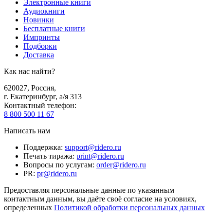
Электронные книги
Аудиокниги
Новинки
Бесплатные книги
Импринты
Подборки
Доставка
Как нас найти?
620027
,
Россия
,
г. Екатеринбург, а/я 313
Контактный телефон
:
8 800 500 11 67
Написать нам
Поддержка
:
support@ridero.ru
Печать тиража
:
print@ridero.ru
Вопросы по услугам
:
order@ridero.ru
PR
:
pr@ridero.ru
Предоставляя персональные данные по указанным
контактным данным, вы даёте своё согласие на условиях,
определенных
Политикой обработки персональных данных