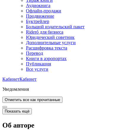
Тираж книги
Аудиокнига
Офлайн-продажи
Продвижение
Буктрейлер
Большой издательский пакет
Rideró для бизнеса
Юридический советник
Дополнительные услуги
Расшифровка текста
Перевод
Книги в аэропортах
Публикация
Все услуги
Кабинет
Кабинет
Уведомления
Отметить все как прочитанные
Показать ещё
Об авторе