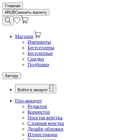
Главная
RUB
Сменить валюту
Магазин
Импринты
Бестселлеры
Бесплатные
Скидки
Подборки
Автору
Войти в аккаунт
Про-аккаунт
Редактор
Корректор
Простая верстка
Сложная верстка
Дизайн обложки
Иллюстрации