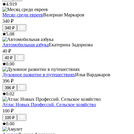
4.9
19
Месяц среди евреев
Валериан Маркаров
340
₽
340
₽
5.0
8
Автомобильная азбука
Екатерина Задорнова
40
₽
40
₽
0.0
0
Духовное развитие в путешествиях
Илья Вардакаров
396
₽
396
₽
0.0
2
Атлас Новых Профессий. Сельское хозяйство
100
₽
100
₽
0.0
0