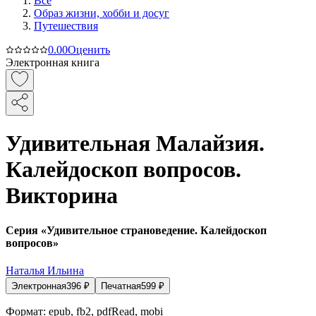
Все
Образ жизни, хобби и досуг
Путешествия
0.0
0
Оценить
Электронная книга
Удивительная Малайзия.
Калейдоскоп вопросов.
Викторина
Серия «Удивительное страноведение. Калейдоскоп
вопросов»
Наталья Ильина
Электронная
396
₽
Печатная
599
₽
Формат:
epub, fb2, pdfRead, mobi