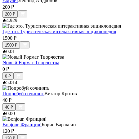
Амулет
Леонид Андронов
200
₽
200
₽
4.9
29
Где это. Туристическая интерактивная энциклопедия
1500
₽
1500
₽
0.0
1
Nовый Fормат Tворчества
0
₽
0
₽
5.0
14
Попробуй сочинять
Виктор Кротов
40
₽
40
₽
0.0
0
Bonjour, Франция!
Борис Вараксин
120
₽
120
₽