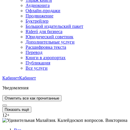
Тираж книги
Аудиокнига
Офлайн-продажи
Продвижение
Буктрейлер
Большой издательский пакет
Rideró для бизнеса
Юридический советник
Дополнительные услуги
Расшифровка текста
Перевод
Книги в аэропортах
Публикация
Все услуги
Кабинет
Кабинет
Уведомления
Отметить все как прочитанные
Показать ещё
12
+