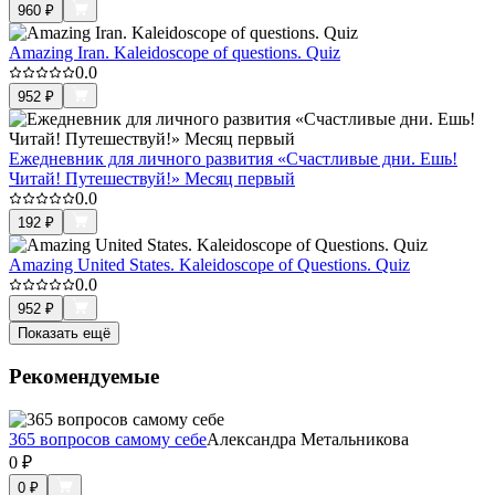
960
₽
Amazing Iran. Kaleidoscope of questions. Quiz
0.0
952
₽
Ежедневник для личного развития «Счастливые дни. Ешь!
Читай! Путешествуй!» Месяц первый
0.0
192
₽
Amazing United States. Kaleidoscope of Questions. Quiz
0.0
952
₽
Показать ещё
Рекомендуемые
365 вопросов самому себе
Александра Метальникова
0
₽
0
₽