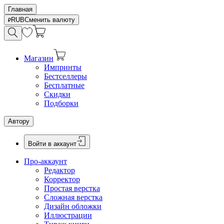
Главная
RUB
Сменить валюту
Магазин
Импринты
Бестселлеры
Бесплатные
Скидки
Подборки
Автору
Войти в аккаунт
Про-аккаунт
Редактор
Корректор
Простая верстка
Сложная верстка
Дизайн обложки
Иллюстрации