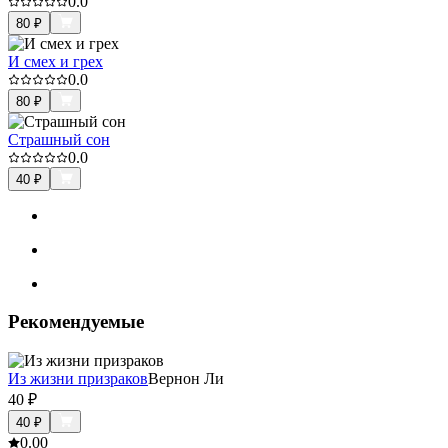
0.0
80
₽
И смех и грех
0.0
80
₽
Страшный сон
0.0
40
₽
Рекомендуемые
Из жизни призраков
Вернон Ли
40
₽
40
₽
0.0
0