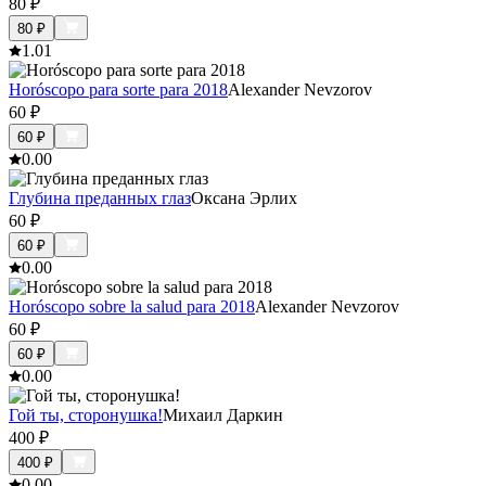
80
₽
80
₽
1.0
1
Horóscopo para sorte para 2018
Alexander Nevzorov
60
₽
60
₽
0.0
0
Глубина преданных глаз
Оксана Эрлих
60
₽
60
₽
0.0
0
Horóscopo sobre la salud para 2018
Alexander Nevzorov
60
₽
60
₽
0.0
0
Гой ты, сторонушка!
Михаил Даркин
400
₽
400
₽
0.0
0