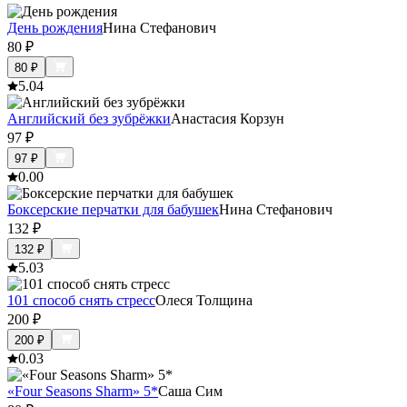
День рождения
Нина Стефанович
80
₽
80
₽
5.0
4
Английский без зубрёжки
Анастасия Корзун
97
₽
97
₽
0.0
0
Боксерские перчатки для бабушек
Нина Стефанович
132
₽
132
₽
5.0
3
101 способ снять стресс
Олеся Толщина
200
₽
200
₽
0.0
3
«Four Seasons Sharm» 5*
Саша Сим