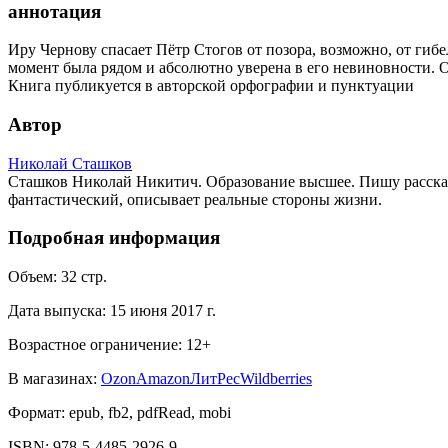
аннотация
Иру Чернову спасает Пётр Стогов от позора, возможно, от гибе
момент была рядом и абсолютно уверена в его невиновности. О
Книга публикуется в авторской орфографии и пунктуации
Автор
Николай Сташков
Сташков Николай Никитич. Образование высшее. Пишу расска
фантастический, описывает реальные стороны жизни.
Подробная информация
Объем:
32
стр.
Дата выпуска:
15 июня 2017 г.
Возрастное ограничение:
12
+
В магазинах:
Ozon
Amazon
ЛитРес
Wildberries
Формат:
epub, fb2, pdfRead, mobi
ISBN:
978-5-4485-2926-9