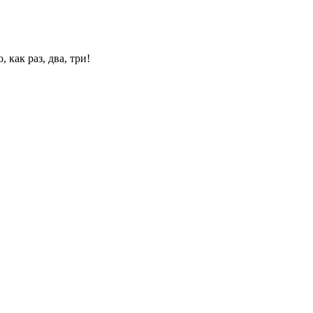
 как раз, два, три!