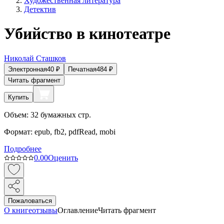
Художественная литература
Детектив
Убийство в кинотеатре
Николай Сташков
Электронная
40
₽
Печатная
484
₽
Читать фрагмент
Купить
Объем:
32
бумажных стр.
Формат:
epub, fb2, pdfRead, mobi
Подробнее
0.0
0
Оценить
Пожаловаться
О книге
отзывы
Оглавление
Читать фрагмент