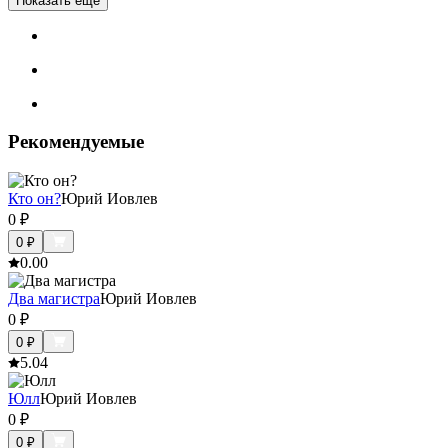
Показать ещё
Рекомендуемые
Кто он?
Юрий Иовлев
0
₽
0
₽
0.0
0
Два магистра
Юрий Иовлев
0
₽
0
₽
5.0
4
Юлл
Юрий Иовлев
0
₽
0
₽