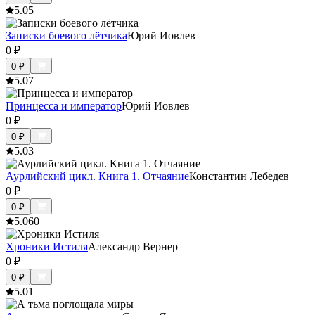
5.0
5
Записки боевого лётчика
Юрий Иовлев
0
₽
0
₽
5.0
7
Принцесса и император
Юрий Иовлев
0
₽
0
₽
5.0
3
Аурлийский цикл. Книга 1.­­­­­­­­­ ­­Отчаяние
Константин Лебедев
0
₽
0
₽
5.0
60
Хроники Истиля
Александр Вернер
0
₽
0
₽
5.0
1