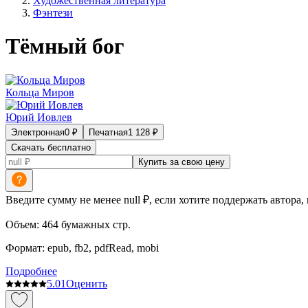
Художественная литература
Фэнтези
Тёмный бог
Кольца Миров
Юрий Иовлев
Электронная
0
₽
Печатная
1 128
₽
Скачать бесплатно
Купить за свою цену
Введите сумму не менее null ₽, если хотите поддержать автора,
Объем:
464
бумажных стр.
Формат:
epub, fb2, pdfRead, mobi
Подробнее
5.0
1
Оценить