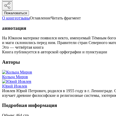
Пожаловаться
О книге
отзывы
Оглавление
Читать фрагмент
аннотация
На Южном материке появился некто, именуемый Тёмным богом. 
и маги склонились перед ним. Правители стран Северного матер
Это — четвёртая книга
Книга публикуется в авторской орфографии и пунктуации
Авторы
Кольца Миров
Юрий Иовлев
Иовлев Юрий Петрович, родился в 1955 году в г. Ленинграде.
изучает древние философские и религиозные системы, эзотер
Подробная информация
Объем:
464
стр.