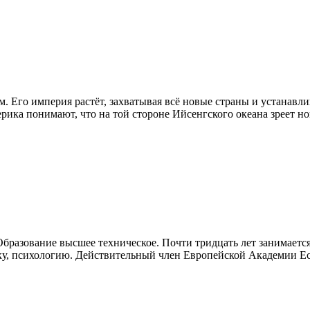
Его империя растёт, захватывая всё новые страны и устанавли
ика понимают, что на той стороне Ийсенгского океана зреет нова
 Образование высшее техническое. Почти тридцать лет занимает
ику, психологию. Действительный член Европейской Академии Е