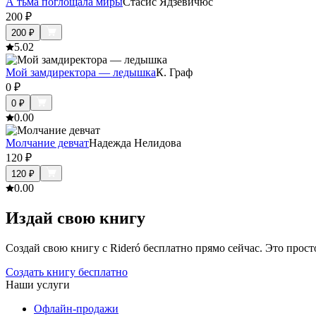
А тьма поглощала миры
Стасис Ядзевичюс
200
₽
200
₽
5.0
2
Мой замдиректора — ледышка
К. Граф
0
₽
0
₽
0.0
0
Молчание девчат
Надежда Нелидова
120
₽
120
₽
0.0
0
Издай свою книгу
Создай свою книгу с Rideró бесплатно прямо сейчас. Это просто,
Создать книгу бесплатно
Наши услуги
Офлайн-продажи