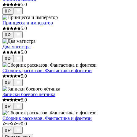
5.0
0
₽
Принцесса и император
5.0
0
₽
Два магистра
5.0
0
₽
Сборник рассказов. Фантастика и фэнтези
5.0
0
₽
Записки боевого лётчика
5.0
0
₽
Сборник рассказов. Фантастика и фэнтези
0.0
0
₽