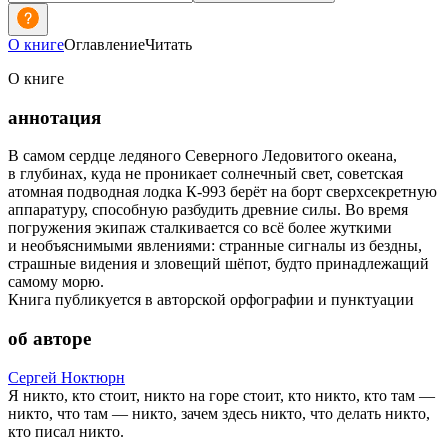
О книге
Оглавление
Читать
О книге
аннотация
В самом сердце ледяного Северного Ледовитого океана,
в глубинах, куда не проникает солнечный свет, советская
атомная подводная лодка К-993 берёт на борт сверхсекретную
аппаратуру, способную разбудить древние силы. Во время
погружения экипаж сталкивается со всё более жуткими
и необъяснимыми явлениями: странные сигналы из бездны,
страшные видения и зловещий шёпот, будто принадлежащий
самому морю.
Книга публикуется в авторской орфографии и пунктуации
об авторе
Сергей Ноктюрн
Я никто, кто стоит, никто на горе стоит, кто никто, кто там —
никто, что там — никто, зачем здесь никто, что делать никто,
кто писал никто.