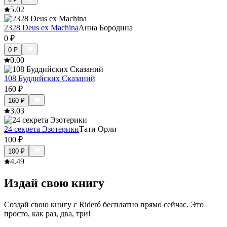
5.0
2
2328 Deus ex Machina
Анна Бородина
0
₽
0
₽
0.0
0
108 Буддийских Сказаний
160
₽
160
₽
3.0
3
24 секрета Эзотерики
Тати Орли
100
₽
100
₽
4.4
9
Издай свою книгу
Создай свою книгу с Rideró бесплатно прямо сейчас. Это
просто, как раз, два, три!