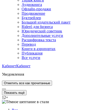
Тираж книги
Аудиокнига
Офлайн-продажи
Продвижение
Буктрейлер
Большой издательский пакет
Rideró для бизнеса
Юридический советник
Дополнительные услуги
Расшифровка текста
Перевод
Книги в аэропортах
Публикация
Все услуги
Кабинет
Кабинет
Уведомления
Отметить все как прочитанные
Показать ещё
12
+