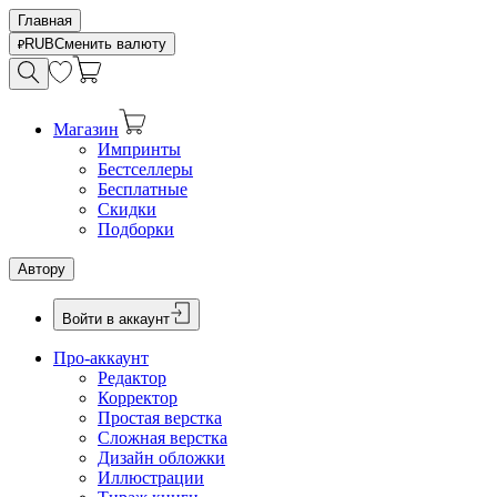
Главная
RUB
Сменить валюту
Магазин
Импринты
Бестселлеры
Бесплатные
Скидки
Подборки
Автору
Войти в аккаунт
Про-аккаунт
Редактор
Корректор
Простая верстка
Сложная верстка
Дизайн обложки
Иллюстрации