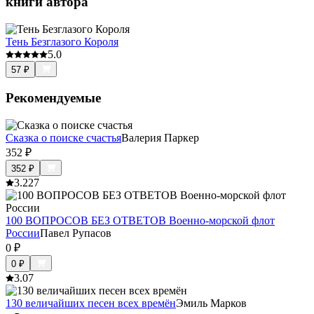
книги автора
Тень Безглазого Короля
5.0
57
₽
Рекомендуемые
Сказка о поиске счастья
Валерия Паркер
352
₽
352
₽
3.2
27
100 ВОПРОСОВ БЕЗ ОТВЕТОВ Военно-морской флот
России
Павел Рупасов
0
₽
0
₽
3.0
7
130 величайших песен всех времён
Эмиль Марков