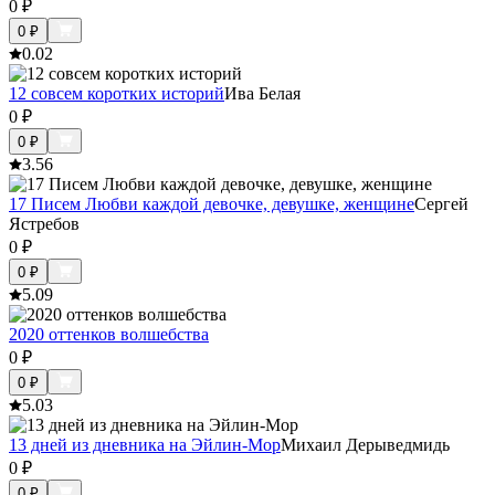
0
₽
0
₽
0.0
2
12 совсем коротких историй
Ива Белая
0
₽
0
₽
3.5
6
17 Писем Любви каждой девочке, девушке, женщине
Сергей
Ястребов
0
₽
0
₽
5.0
9
2020 оттенков волшебства
0
₽
0
₽
5.0
3
13 дней из дневника на Эйлин-Мор
Михаил Дерыведмидь
0
₽
0
₽