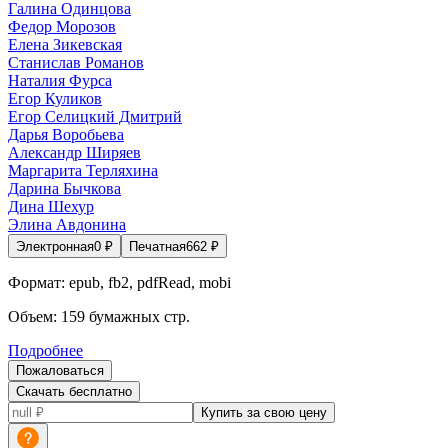
Галина Одинцова
Федор Морозов
Елена Зикевская
Станислав Романов
Наталия Фурса
Егор Куликов
Егор Селицкий Дмитрий
Дарья Воробьева
Александр Ширяев
Маргарита Терляхина
Дарина Бычкова
Дина Шехур
Элина Авдонина
Электронная
0
₽
Печатная
662
₽
Формат:
epub, fb2, pdfRead, mobi
Объем:
159
бумажных стр.
Подробнее
Пожаловаться
Скачать бесплатно
Купить за свою цену