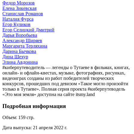
Федор Морозов
Елена Зикевская
Станислав Романов
Наталия Фурса
Егор Куликов
Егор Селицкий Дмитрий
Дарья Воробьева
Александр Ширяев
Маргарита Терляхина
Дарина Бычкова
Дина Шехур
Элина Авдонина
#киберпутеводитель — легенды о Тутаеве в фильмах, книгах,
онлайн- и офлайн-квестах, музыке, фотографиях, рисунках,
видеоиграх созданы из работ победителей творческих
конкурсов, прошедших под девизом «Такое могло произойти
только в Тутаеве». Полная серия проекта #киберпутеводель
«Это моя земля» доступна на сайте itsmy.land
Подробная информация
Объем:
159
стр.
Дата выпуска:
21 апреля 2022 г.