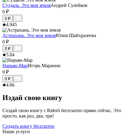
Суздаль. Это моя земля
Андрей Сулейков
0
₽
0
₽
4.9
45
Астрахань. Это моя земля
Юлия Шайхразеева
0
₽
0
₽
5.0
4
Нарьян-Мар
Игорь Маранин
0
₽
0
₽
4.6
6
Издай свою книгу
Создай свою книгу с Rideró бесплатно прямо сейчас. Это
просто, как раз, два, три!
Создать книгу бесплатно
Наши услуги