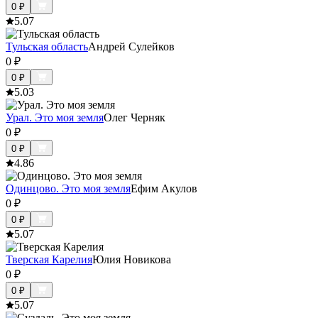
0
₽
5.0
7
Тульская область
Андрей Сулейков
0
₽
0
₽
5.0
3
Урал. Это моя земля
Олег Черняк
0
₽
0
₽
4.8
6
Одинцово. Это моя земля
Ефим Акулов
0
₽
0
₽
5.0
7
Тверская Карелия
Юлия Новикова
0
₽
0
₽
5.0
7