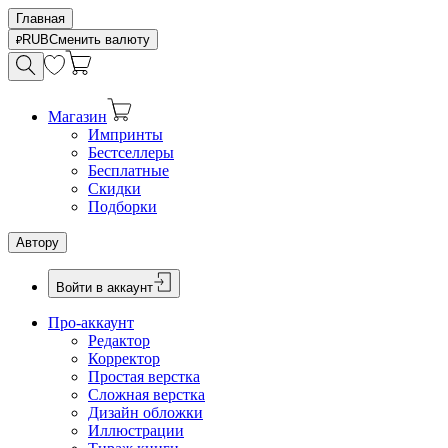
Главная
RUB
Сменить валюту
Магазин
Импринты
Бестселлеры
Бесплатные
Скидки
Подборки
Автору
Войти в аккаунт
Про-аккаунт
Редактор
Корректор
Простая верстка
Сложная верстка
Дизайн обложки
Иллюстрации