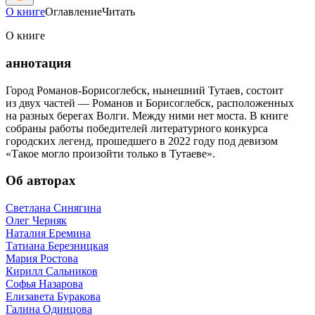
О книге
Оглавление
Читать
О книге
аннотация
Город Романов-Борисоглебск, нынешний Тутаев, состоит
из двух частей — Романов и Борисоглебск, расположенных
на разных берегах Волги. Между ними нет моста. В книге
собраны работы победителей литературного конкурса
городских легенд, прошедшего в 2022 году под девизом
«Такое могло произойти только в Тутаеве».
Об авторах
Светлана Синягина
Олег Черняк
Наталия Еремина
Татиана Березницкая
Мария Ростова
Кирилл Сальников
Софья Назарова
Елизавета Буракова
Галина Одинцова