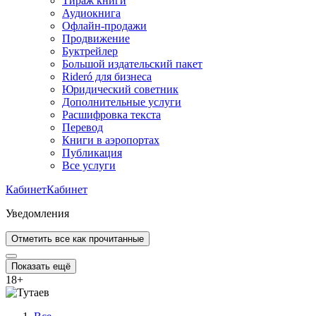
Тираж книги
Аудиокнига
Офлайн-продажи
Продвижение
Буктрейлер
Большой издательский пакет
Rideró для бизнеса
Юридический советник
Дополнительные услуги
Расшифровка текста
Перевод
Книги в аэропортах
Публикация
Все услуги
Кабинет
Кабинет
Уведомления
Отметить все как прочитанные
Показать ещё
18
+