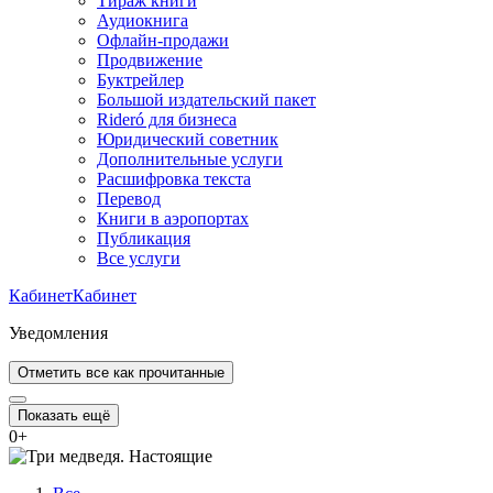
Тираж книги
Аудиокнига
Офлайн-продажи
Продвижение
Буктрейлер
Большой издательский пакет
Rideró для бизнеса
Юридический советник
Дополнительные услуги
Расшифровка текста
Перевод
Книги в аэропортах
Публикация
Все услуги
Кабинет
Кабинет
Уведомления
Отметить все как прочитанные
Показать ещё
0
+