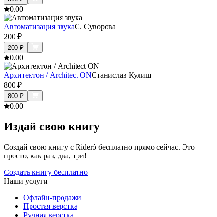
0.0
0
Автоматизация звука
С. Суворова
200
₽
200
₽
0.0
0
Архитектон / Architect ON
Станислав Кулиш
800
₽
800
₽
0.0
0
Издай свою книгу
Создай свою книгу с Rideró бесплатно прямо сейчас. Это
просто, как раз, два, три!
Создать книгу бесплатно
Наши услуги
Офлайн-продажи
Простая верстка
Ручная верстка