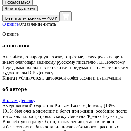
Пожаловаться
Читать фрагмент
Купить
электронную — 480 ₽
О книге
Оглавление
Читать
О книге
аннотация
Английскую народную сказку о трёх медведях русские дети
знают благодаря великому русскому писателю Л.Н.Толстому.
Перед вами вариант этой сказки, придуманный американским
художником В.В.Денслоу.
Книга публикуется в авторской орфографии и пунктуации
об авторе
Вильям Денcлоу
Американский художник Вильям Валлас Денслоу (1856—
1915) был очень знаменит и богат при жизни, особенно после
того, как иллюстрировал сказку Лаймена Фрэнка Баума про
Волшебную страну Оз, но, к сожалению, умер в нищете
и безвестности. Зато оставил после себя много красочных