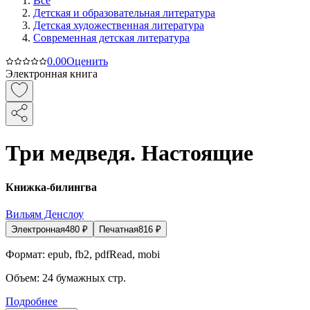
Все
Детская и образовательная литература
Детская художественная литература
Современная детская литература
0.0
0
Оценить
Электронная книга
Три медведя. Настоящие
Книжка-билингва
Вильям Денcлоу
Электронная
480
₽
Печатная
816
₽
Формат:
epub, fb2, pdfRead, mobi
Объем:
24
бумажных стр.
Подробнее