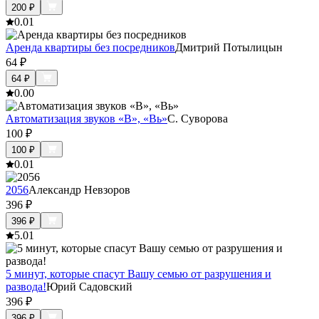
200
₽
0.0
1
Аренда квартиры без посредников
Дмитрий Потылицын
64
₽
64
₽
0.0
0
Автоматизация звуков «В», «Вь»
С. Суворова
100
₽
100
₽
0.0
1
2056
Александр Невзоров
396
₽
396
₽
5.0
1
5 минут, которые спасут Вашу семью от разрушения и
развода!
Юрий Садовский
396
₽
396
₽