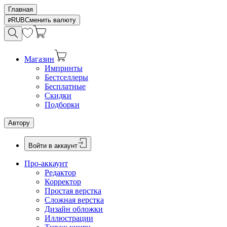
Главная
RUB
Сменить валюту
Магазин
Импринты
Бестселлеры
Бесплатные
Скидки
Подборки
Автору
Войти в аккаунт
Про-аккаунт
Редактор
Корректор
Простая верстка
Сложная верстка
Дизайн обложки
Иллюстрации