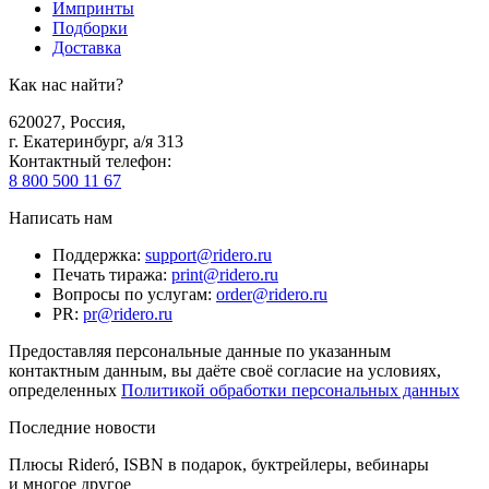
Импринты
Подборки
Доставка
Как нас найти?
620027
,
Россия
,
г. Екатеринбург, а/я 313
Контактный телефон
:
8 800 500 11 67
Написать нам
Поддержка
:
support@ridero.ru
Печать тиража
:
print@ridero.ru
Вопросы по услугам
:
order@ridero.ru
PR
:
pr@ridero.ru
Предоставляя персональные данные по указанным
контактным данным, вы даёте своё согласие на условиях,
определенных
Политикой обработки персональных данных
Последние новости
Плюсы Rideró, ISBN в подарок, буктрейлеры, вебинары
и многое другое