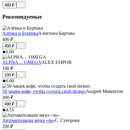
480
₽
Рекомендуемые
Алёнка и Бурёнка
Алевтина Бартова
400
₽
400
₽
0.0
0
ALPHA… OMEGA
ALEX ESIPOB
100
₽
100
₽
0.0
0
50 чашек кофе, чтобы создать свой бизнес
Андрей Мамонтов
490
₽
490
₽
4.5
5
Автоматизация звука «ль»
С. Суворова
200
₽