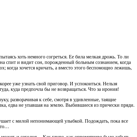
ытаясь хоть немного согреться. Ее била мелкая дрожь. То ли
о она спит и видит сон, порожденный больным сознанием, когда
ох; когда хочется кричать, а вместо этого беспомощно лежишь,
орее уже узнать свой приговор. И успокоиться. Нельзя
уда, куда предпочла бы не возвращаться. Что за ирония!
ку, разворачивая к себе, смотря в удивленные, таящие
пка, едва не упавшая на землю. Выбившиеся из прически пряди.
лушает с милой непонимающей улыбкой. Подождать, пока все
 это…
ь может, и сегодня… Как глупо, как опрометчиво было забыть