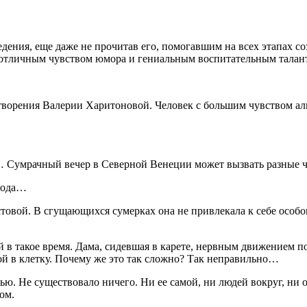
дения, еще даже не прочитав его, помогавшим на всех этапах 
 отличным чувством юмора и гениальным воспитательным талан
 творения Валерии Харитоновой. Человек с большим чувством а
… Сумрачный вечер в Северной Венеции может вызвать разные ч
огода…
товой. В сгущающихся сумерках она не привлекала к себе особо
в такое время. Дама, сидевшая в карете, нервным движением п
ой в клетку. Почему же это так сложно? Так неправильно…
стью. Не существовало ничего. Ни ее самой, ни людей вокруг, н
ом.