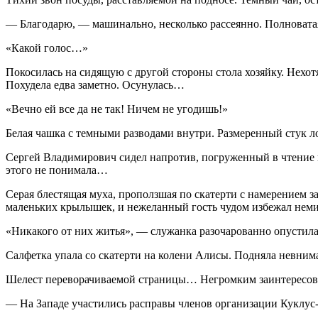
— Благодарю, — машинально, несколько рассеянно. Полноватая
«Какой голос…»
Покосилась на сидящую с другой стороны стола хозяйку. Нехотя
Похудела едва заметно. Осунулась…
«Вечно ей все да не так! Ничем не угодишь!»
Белая чашка с темными разводами внутри. Размеренный стук ло
Сергей Владимирович сидел напротив, погруженный в чтение г
этого не понимала…
Серая блестящая муха, проползшая по скатерти с намерением з
маленьких крылышек, и нежеланный гость чудом избежал нем
«Никакого от них житья», — служанка разочарованно опустила
Салфетка упала со скатерти на колени Алисы. Подняла невнима
Шелест переворачиваемой страницы… Негромким заинтересов
— На Западе участились расправы
член
ов организации Куклу