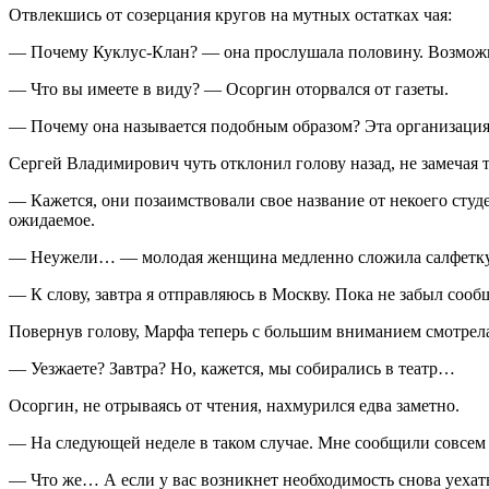
Отвлекшись от созерцания кругов на мутных остатках чая:
— Почему Куклус-Клан? — она прослушала половину. Возмож
— Что вы имеете в виду? — Осоргин оторвался от газеты.
— Почему она называется подобным образом? Эта организац
Сергей Владимирович чуть отклонил голову назад, не замечая 
— Кажется, они позаимствовали свое название от некоего студ
ожидаемое.
— Неужели… — молодая женщина медленно сложила салфетку
— К слову, завтра я отправляюсь в Москву. Пока не забыл сооб
Повернув голову, Марфа теперь с большим вниманием смотрела
— Уезжаете? Завтра? Но, кажется, мы собирались в театр…
Осоргин, не отрываясь от чтения, нахмурился едва заметно.
— На следующей неделе в таком случае. Мне сообщили совсем н
— Что же… А если у вас возникнет необходимость снова уехат