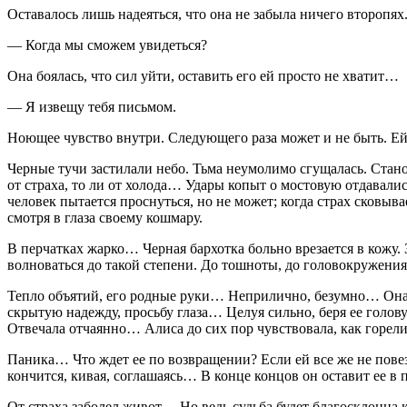
Оставалось лишь надеяться, что она не забыла ничего второп
— Когда мы сможем увидеться?
Она боялась, что сил уйти, оставить его ей просто не хватит…
— Я извещу тебя письмом.
Ноющее чувство внутри. Следующего раза может и не быть. Е
Черные тучи застилали небо. Тьма неумолимо сгущалась. Стано
от страха, то ли от холода… Удары копыт о мостовую отдавалис
человек пытается проснуться, но не может; когда страх сковыва
смотря в глаза своему кошмару.
В перчатках жарко… Черная бархотка больно врезается в кожу.
волноваться до такой степени. До тошноты, до головокружения…
Тепло объятий, его родные руки… Неприлично, безумно… Она не 
скрытую надежду, просьбу глаза… Целуя сильно, беря ее голов
Отвечала отчаянно… Алиса до сих пор чувствовала, как горели
Паника… Что ждет ее по возвращении? Если ей все же не пов
кончится, кивая, соглашаясь… В конце концов он оставит ее в
От страха заболел живот… Но ведь судьба будет благосклонна к