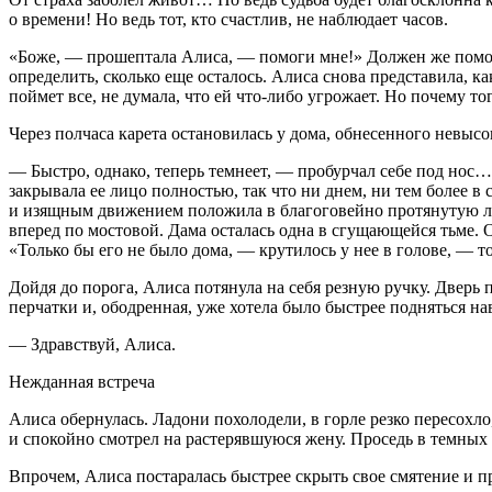
о времени! Но ведь тот, кто счастлив, не наблюдает часов.
«Боже, — прошептала Алиса, — помоги мне!» Должен же помо
определить, сколько еще осталось. Алиса снова представила, к
поймет все, не думала, что ей что-либо угрожает. Но почему т
Через полчаса карета остановилась у дома, обнесенного невысо
— Быстро, однако, теперь темнеет, — пробурчал себе под нос…
закрывала ее лицо полностью, так что ни днем, ни тем более 
и изящным движением положила в благоговейно протянутую ладо
вперед по мостовой. Дама осталась одна в сгущающейся тьме. 
«Только бы его не было дома, — крутилось у нее в голове, — т
Дойдя до порога, Алиса потянула на себя резную ручку. Дверь
перчатки и, ободренная, уже хотела было быстрее подняться на
— Здравствуй, Алиса.
Нежданная встреча
Алиса обернулась. Ладони похолодели, в горле резко пересох
и спокойно смотрел на растерявшуюся жену. Проседь в темных 
Впрочем, Алиса постаралась быстрее скрыть свое смятение и п