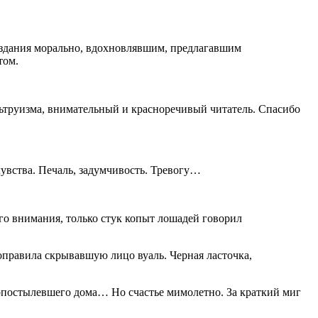
создания морально, вдохновлявшим, предлагавшим
том.
льтруизма, внимательный и красноречивый читатель. Спасибо
увства. Печаль, задумчивость. Тревогу…
го внимания, только стук копыт лошадей говорил
оправила скрывавшую лицо вуаль. Черная ласточка,
и опостылевшего дома… Но счастье мимолетно. За краткий миг