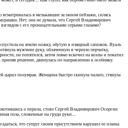
всматривалась в мелькавшие за окном пейзажи, силясь
и мурашки. Нет, она не думала, что Сергей Владимирович
ся взглядом с его проницательными серыми глазами?
 спустила на землю ножку, обутую в изящный сапожок. Вуаль
ротянула мужчине руку, облаченную в черную перчатку,
ости, он попятился, затем ловко вскочил на козлы и покатил
, приняв решение, двинулась по направлению к особняку.
жей царил полумрак. Женщина быстро скинула пальто, стянула
блокотившись о перила, стоял Сергей Владимирович Осоргин
ленная поза, сложенные на груди руки…
огадаться, что супруг своим присутствием нарушил ее планы.