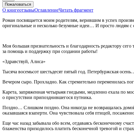
Пожаловаться
О книге
отзывы
Оглавление
Читать фрагмент
Роман посвящается моим родителям, верившим в успех произве
оригинальные и несколько безумные идеи… И просто людям с
Моя большая признательность и благодарность редактору сего
за помощь и поддержку при создании работы!
«Здравствуй, Алиса»
Тысяча восемьсот шестьдесят пятый год. Петербуржская осень
Вечером сыро. Прохладно. Как стремительно переменилась п
Карета, запряженная четырьмя гнедыми, медленно ехала по мос
о присутствии припозднившегося путника.
Поздно… Слишком поздно. Она никогда не возвращалась домой 
оказавшаяся взаперти. Она чувствовала себя птицей, посаженн
Еще час назад забывала обо всем, отдаваясь бесконечному сча
блаженства приходилось платить бесконечной тревогой и страх