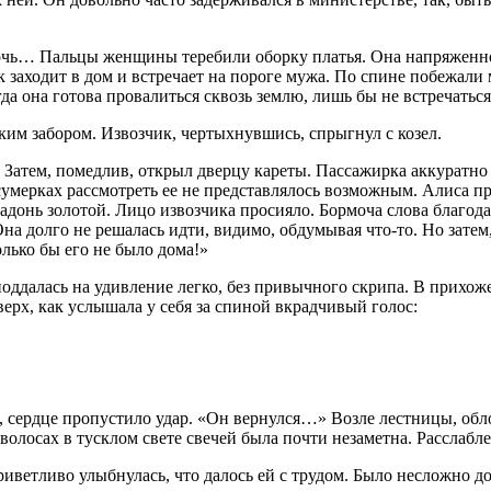
чь… Пальцы женщины теребили оборку платья. Она напряженно 
ак заходит в дом и встречает на пороге мужа. По спине побежал
огда она готова провалиться сквозь землю, лишь бы не встречать
ким забором. Извозчик, чертыхнувшись, спрыгнул с козел.
 Затем, помедлив, открыл дверцу кареты. Пассажирка аккуратно
в сумерках рассмотреть ее не представлялось возможным. Алиса п
нь золотой. Лицо извозчика просияло. Бормоча слова благодарн
Она долго не решалась идти, видимо, обдумывая что-то. Но затем
олько бы его не было дома!»
 поддалась на удивление легко, без привычного скрипа. В прихо
верх, как услышала у себя за спиной вкрадчивый голос:
ло, сердце пропустило удар. «Он вернулся…» Возле лестницы, о
волосах в тусклом свете свечей была почти незаметна. Расслаб
риветливо улыбнулась, что далось ей с трудом. Было несложно д