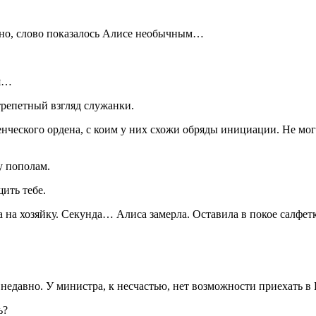
но, слово показалось Алисе необычным…
ия…
трепетный взгляд служанки.
енческого ордена, с коим у них схожи обряды инициации. Не мо
 пополам.
щить тебе.
 на хозяйку. Секунда… Алиса замерла. Оставила в покое салфе
едавно. У министра, к несчастью, нет возможности приехать в 
ь?