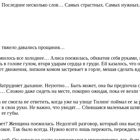
ях. Последние несколько слов… Самых страстных. Самых нужных.
й тяжело давались прощания…
вилось все холоднее… Алиса поежилась, обхватив себя руками, п
ь в голове гулом, вторя ударам сердца в груди. Ей казалось, чт
ет движения, липким комом застревает в горле, мешая сделать вд
 Затрудняет дыхание. Неуютно… Быть может, она бы предпочла ск
 Сложно даже сидеть на месте, покорно ожидая, пока ее везли т
смогла не ответить, когда уже на улице Тилинг поймал ее за ру
у в свои руки. Не важно, что увидят… Сбившаяся маленькая шля
 ее губы.
езет? Женщина поежилась. Недолгий разговор, который она выс
 покое. Так было всегда. Нужно всего лишь пережить, переждать
 ней. Он довольно часто задерживался в министерстве, так, быт