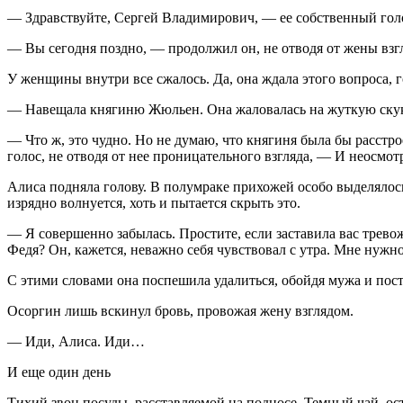
— Здравствуйте, Сергей Владимирович, — ее собственный голо
— Вы сегодня поздно, — продолжил он, не отводя от жены взгл
У женщины внутри все сжалось. Да, она ждала этого вопроса, 
— Навещала княгиню Жюльен. Она жаловалась на жуткую скуку
— Что ж, это чудно. Но не думаю, что княгиня была бы расстр
голос, не отводя от нее проницательного взгляда, — И неосмот
Алиса подняла голову. В полумраке прихожей особо выделялос
изрядно волнуется, хоть и пытается скрыть это.
— Я совершенно забылась. Простите, если заставила вас трево
Федя? Он, кажется, неважно себя чувствовал с утра. Мне нужно
С этими словами она поспешила удалиться, обойдя мужа и по
Осоргин лишь вскинул бровь, провожая жену взглядом.
— Иди, Алиса. Иди…
И еще один день
Тихий звон посуды, расставляемой на подносе. Темный чай, о