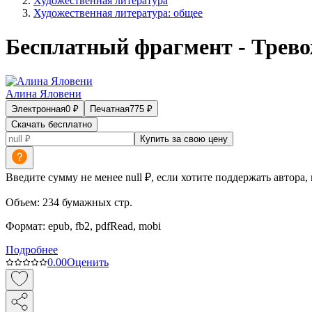
Художественная литература
Художественная литература: общее
Бесплатный фрагмент - Трев
Алина Яловени
Электронная
0
₽
Печатная
775
₽
Скачать бесплатно
Купить за свою цену
Введите сумму не менее null ₽, если хотите поддержать автора,
Объем:
234
бумажных стр.
Формат:
epub, fb2, pdfRead, mobi
Подробнее
0.0
0
Оценить