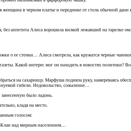
 женщина в черном платье и переднике от столь обычной дани 
, без аппетита Алиса ворошила вилкой лежавший на тарелке омле
жки о ее стенки… Алиса смотрела, как кружатся черные чаинки 
азеты. Какой интерес мог он находить в новостях политики? Во
абраться на сахарницу. Марфуша подняла руку, намереваясь обе
инуемой гибели. Недовольство, сожаление…
 занесенную было ладонь.
тельно, кладя на место.
анным голосом:
с-Клан над мирным населением…