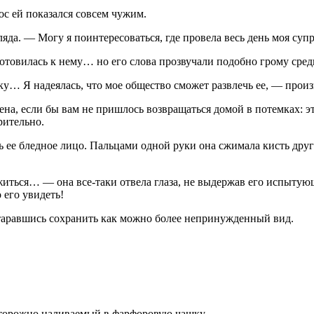
с ей показался совсем чужим.
яда. — Могу я поинтересоваться, где провела весь день моя суп
готовилась к нему… но его слова прозвучали подобно грому сред
… Я надеялась, что мое общество сможет развлечь ее, — произ
оена, если бы вам не пришлось возвращаться домой в потемках: 
рительно.
ь ее бледное лицо. Пальцами одной руки она сжимала кисть друг
житься… — она все-таки отвела глаза, не выдержав его испытующ
 его увидеть!
старавшись сохранить как можно более непринужденный вид.
сторожно наливаемый в фарфоровую чашку.