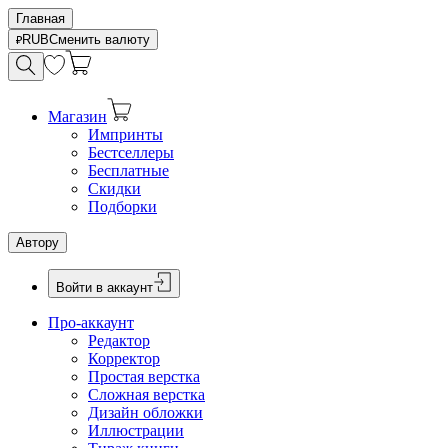
Главная
RUB
Сменить валюту
Магазин
Импринты
Бестселлеры
Бесплатные
Скидки
Подборки
Автору
Войти в аккаунт
Про-аккаунт
Редактор
Корректор
Простая верстка
Сложная верстка
Дизайн обложки
Иллюстрации