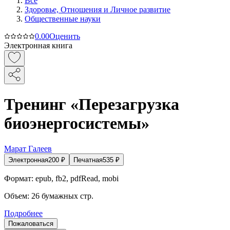
Все
Здоровье, Отношения и Личное развитие
Общественные науки
0.0
0
Оценить
Электронная книга
Тренинг «Перезагрузка
биоэнергосистемы»
Марат Галеев
Электронная
200
₽
Печатная
535
₽
Формат:
epub, fb2, pdfRead, mobi
Объем:
26
бумажных стр.
Подробнее
Пожаловаться