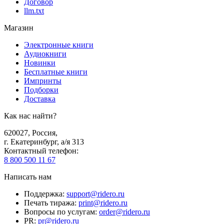
Договор
llm.txt
Магазин
Электронные книги
Аудиокниги
Новинки
Бесплатные книги
Импринты
Подборки
Доставка
Как нас найти?
620027
,
Россия
,
г. Екатеринбург, а/я 313
Контактный телефон
:
8 800 500 11 67
Написать нам
Поддержка
:
support@ridero.ru
Печать тиража
:
print@ridero.ru
Вопросы по услугам
:
order@ridero.ru
PR
:
pr@ridero.ru