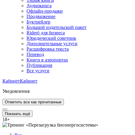
Тираж книги
Аудиокнига
Офлайн-продажи
Продвижение
Буктрейлер
Большой издательский пакет
Rideró для бизнеса
Юридический советник
Дополнительные услуги
Расшифровка текста
Перевод
Книги в аэропортах
Публикация
Все услуги
Кабинет
Кабинет
Уведомления
Отметить все как прочитанные
Показать ещё
18
+