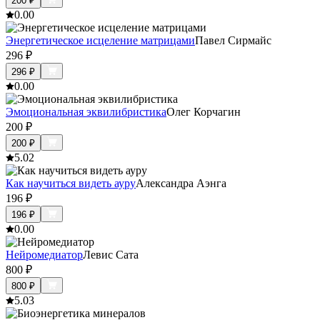
200
₽
0.0
0
Энергетическое исцеление матрицами
Павел Сирмайс
296
₽
296
₽
0.0
0
Эмоциональная эквилибристика
Олег Корчагин
200
₽
200
₽
5.0
2
Как научиться видеть ауру
Александра Аэнга
196
₽
196
₽
0.0
0
Нейромедиатор
Левис Сата
800
₽
800
₽
5.0
3