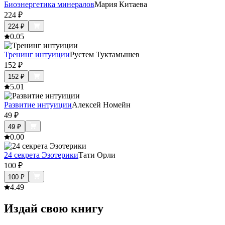
Биоэнергетика минералов
Мария Китаева
224
₽
224
₽
0.0
5
Тренинг интуиции
Рустем Туктамышев
152
₽
152
₽
5.0
1
Развитие интуиции
Алексей Номейн
49
₽
49
₽
0.0
0
24 секрета Эзотерики
Тати Орли
100
₽
100
₽
4.4
9
Издай свою книгу