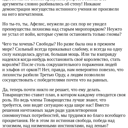
аргументы словно разбивались об стену! Никакие
демонстрации могущества истинного учения не произвели
на него впечатления.
Но ты-то, ты, Афелис, неужели до сих пор не увидел
преимущества лихнизма над старым миропорядком? Неужто
не устал от
войн
, которые сумели остановить только гномы?
Чего ты хочешь? Свободы? Но разве была она в прежнем
мире? Сильный всегда приказывал слабому, и всегда на одну
силу находилась другая, б
о
льшая мощь. Или ты взаправду
надеялся когда-нибудь восстановить своё королевство, стать
королём? После столь сокрушительного поражения людей
и эльфов от орков?! Нет, правда, нам невероятно повезло, что
лихнисты разбили Третью Орду, а людям позволили
сосуществовать с победителями почти что на равных.
Да, теперь почти никто не решает, что ему делать.
Товарищество ставит план, в котором каждому отводится своя
роль. Но ведь
член
ы Товарищества лучше знают, что
требуется, они видят ситуацию куда шире нас! Вместо
решения ничтожных задач ради удовлетворения
сиюминутных потребностей, мы трудимся во благо всеобщего
процветания. Не в этом ли истинная свобода, победа над
эгоизмом, над низменными инстинктами, над ленью?