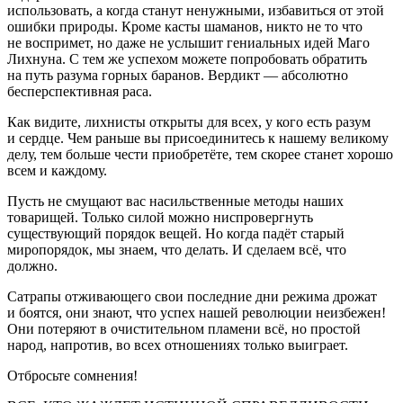
использовать, а когда станут ненужными, избавиться от этой
ошибки природы. Кроме касты шаманов, никто не то что
не воспримет, но даже не услышит гениальных идей Маго
Лихнуна. С тем же успехом можете попробовать обратить
на путь разума горных баранов. Вердикт — абсолютно
бесперспективная раса.
Как видите, лихнисты открыты для всех, у кого есть разум
и сердце. Чем раньше вы присоединитесь к нашему великому
делу, тем больше чести приобретёте, тем скорее станет хорошо
всем и каждому.
Пусть не смущают вас
насил
ьственные методы наших
товарищей. Только силой можно ниспровергнуть
существующий порядок вещей. Но когда падёт старый
миропорядок, мы знаем, что делать. И сделаем всё, что
должно.
Сатрапы отживающего свои последние дни режима дрожат
и боятся, они знают, что успех нашей революции неизбежен!
Они потеряют в очистительном пламени всё, но простой
народ, напротив, во всех отношениях только выиграет.
Отбросьте сомнения!