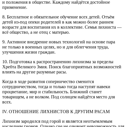
и положения в обществе. Каждому найдётся достойное
применение.
8. Бесплатное и обязательное обучение всех детей. Отъём
детей из-под опеки родителей в как можно более раннем
возрасте для воспитания их в коллективе. Семья лихниста —
всё общество, а не отец с матерью.
9. Активное внедрение новых технологий на основе пара
не только в военных целях, но и для облегчения труда,
улучшения жизни граждан.
10. Подготовка к распространению лихнизма за пределы
Хребта Великого Змия. Поиск благоприятных возможностей
влиять на другие разумные расы.
Когда в ходе развития соперничество сменится
сотрудничеством, тогда и только тогда наступят навеки
процветание, мир и стабильность. Ближний станет
товарищем, а не волком. Под солнцем найдётся место для
всех.
IV. ОТНОШЕНИЕ ЛИХНИСТОВ К ДРУГИМ РАСАМ
Лихнизм зародился под горой и является неотъемлемым
наследием гномов. Однако сие не означает невозможность для