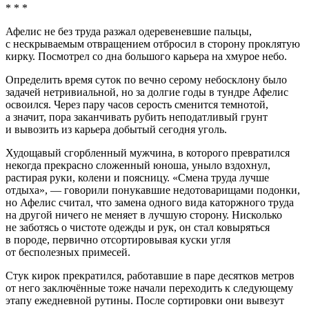
* * *
Афелис не без труда разжал одеревеневшие пальцы,
с нескрываемым отвращением отбросил в сторону проклятую
кирку. Посмотрел со дна большого карьера на хмурое небо.
Определить время суток по вечно серому небосклону было
задачей нетривиальной, но за долгие годы в тундре Афелис
освоился. Через пару часов серость сменится темнотой,
а значит, пора заканчивать рубить неподатливый грунт
и вывозить из карьера добытый сегодня уголь.
Худощавый сгорбленный мужчина, в которого превратился
некогда прекрасно сложенный юноша, уныло вздохнул,
растирая руки, колени и поясницу. «Смена труда лучше
отдыха», — говорили понукавшие недотоварищами подонки,
но Афелис считал, что замена одного вида каторжного труда
на другой ничего не меняет в лучшую сторону. Нисколько
не заботясь о чистоте одежды и рук, он стал ковыряться
в породе, первично отсортировывая куски угля
от бесполезных примесей.
Стук кирок прекратился, работавшие в паре десятков метров
от него заключённые тоже начали переходить к следующему
этапу ежедневной рутины. После сортировки они вывезут