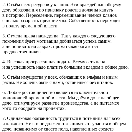
2. Отъём всех ресурсов у кланов. Эти враждебные общему
делу образования по признаку родства должны кануть
в историю. Переселение, перемешивание
член
ов кланов
с целью разорвать прежние узы. Собственность переходит
в пользу временной власти.
3. Отмена права наследства. Так у каждого следующего
поколения будет мотивация добиваться успеха самим,
а не почивать на лаврах, проматывая богатства
предшественников.
4. Высокая прогрессивная подать. Всему есть цена
и за успешность надо платить б
о
льшим вкладом в общее дело.
5. Отъём имущества у всех, сбежавших к эльфам и иным
расам. Не хочешь быть с нами, останешься без штанов.
6. Любое ростовщичество является исключительной
монополией временной власти. Мы даём в долг на общее
дело, стимулируем развитие производства, а не пытаемся
кого-то ободрать на процентах.
7. Одинаковая обязанность трудиться в поте лица для всех
и каждого. Никто не должен отлынивать от участия в общем
деле, независимо от своего пола, накопленных средств