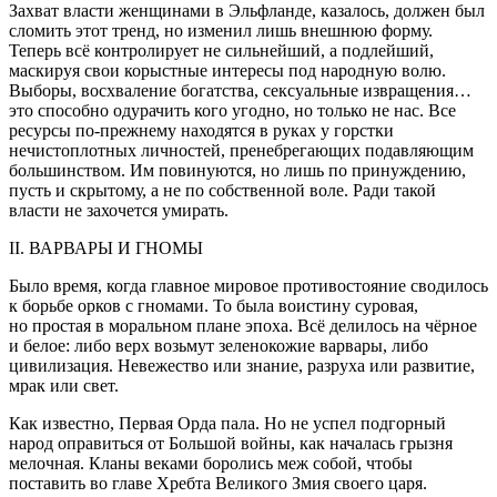
Захват власти женщинами в Эльфланде, казалось, должен был
сломить этот тренд, но изменил лишь внешнюю форму.
Теперь всё контролирует не сильнейший, а подлейший,
маскируя свои корыстные интересы под народную волю.
Выборы, восхваление богатства,
секс
уальные
извращ
ения…
это способно одурачить кого угодно, но только не нас. Все
ресурсы по-прежнему находятся в руках у горстки
нечистоплотных личностей, пренебрегающих подавляющим
большинством. Им повинуются, но лишь по принуждению,
пусть и скрытому, а не по собственной воле. Ради такой
власти не захочется умирать.
II. ВАРВАРЫ И ГНОМЫ
Было время, когда главное мировое противостояние сводилось
к борьбе орков с гномами. То была воистину суровая,
но простая в моральном плане эпоха. Всё делилось на чёрное
и белое: либо верх возьмут зеленокожие варвары, либо
цивилизация. Невежество или знание, разруха или развитие,
мрак или свет.
Как известно, Первая Орда пала. Но не успел подгорный
народ оправиться от Большой
войн
ы, как началась грызня
мелочная. Кланы веками боролись меж собой, чтобы
поставить во главе Хребта Великого Змия своего царя.