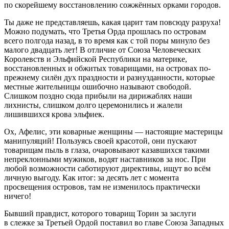
по скорейшему восстановлению сожжённых орками городов.
Ты даже не представляешь, какая царит там повсюду разруха!
Можно подумать, что Третья Орда прошлась по островам
всего полгода назад, в то время как с той поры минуло без
малого двадцать лет! В отличие от Союза Человеческих
Королевств и Эльфийской Республики на материке,
восстановленных и обжитых товарищами, на островах по-
прежнему силён дух праздности и разнузданности, которые
местные жительницы ошибочно называют свободой.
Слишком поздно сюда прибыли на дирижаблях наши
лихнисты, слишком долго церемонились и жалели
лишившихся крова эльфиек.
Ох, Афелис, эти коварные женщины — настоящие мастерицы
манипуляций! Пользуясь своей красотой, они пускают
товарищам пыль в глаза, очаровывают казавшихся такими
непреклонными мужиков, водят наставников за нос. При
любой возможности саботируют директивы, ищут во всём
личную выгоду. Как итог: за десять лет с момента
просвещения островов, там не изменилось практически
ничего!
Бывший правдист, которого товарищ Торин за заслуги
в слежке за Третьей Ордой поставил во главе Союза Западных