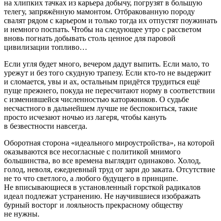
на хлипких тачках из карьера добычу, погрузят в большую
телегу, запряжённую мамонтом. Отбракованную породу
свалят рядом с карьером и только тогда их отпустят поужинать
и немного поспать. Чтобы на следующее утро с рассветом
вновь погнать добывать столь ценное для паровой
цивилизации топливо…
Если угля будет много, вечером дадут выпить. Если мало, то
урежут и без того скудную трапезу. Если кто-то не выдержит
и сломается, увы и ах, остальным придётся трудиться ещё
пуще прежнего, покуда не пересчитают норму в соответствии
с изменившейся численностью каторжников. О судьбе
несчастного в дальнейшем лучше не беспокоиться, такие
просто исчезают ночью из лагеря, чтобы кануть
в безвестности навсегда.
Оборотная сторона «идеального мироустройства», на которой
оказываются все несогласные с политикой мнимого
большинства, во все времена выглядит одинаково. Холод,
голод, неволя, ежедневный труд от зари до заката. Отсутствие
не то что светлого, а любого будущего в принципе.
Не вписывающиеся в установленный горсткой радикалов
идеал подлежат устранению. Не научившиеся изображать
бурный восторг и лояльность прекрасному обществу
не нужны.