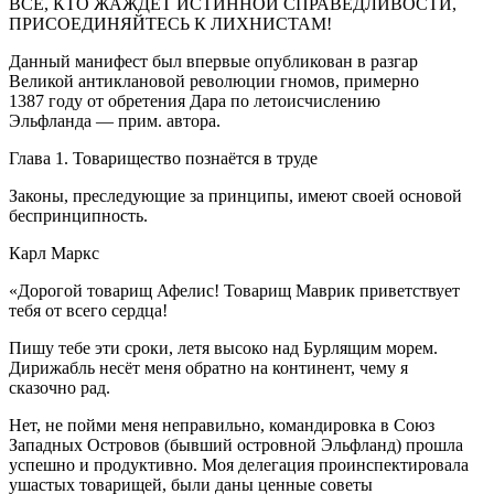
ВСЕ, КТО ЖАЖДЕТ ИСТИННОЙ СПРАВЕДЛИВОСТИ,
ПРИСОЕДИНЯЙТЕСЬ К ЛИХНИСТАМ!
Данный манифест был впервые опубликован в разгар
Великой антиклановой революции гномов, примерно
1387 году от обретения Дара по летоисчислению
Эльфланда — прим. автора.
Глава 1. Товарищество познаётся в труде
Законы, преследующие за принципы, имеют своей основой
беспринципность.
Карл Маркс
«Дорогой товарищ Афелис! Товарищ Маврик приветствует
тебя от всего сердца!
Пишу тебе эти сроки, летя высоко над Бурлящим морем.
Дирижабль несёт меня обратно на континент, чему я
сказочно рад.
Нет, не пойми меня неправильно, командировка в Союз
Западных Островов (бывший островной Эльфланд) прошла
успешно и продуктивно. Моя делегация проинспектировала
ушастых товарищей, были даны ценные советы