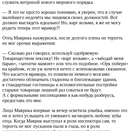
служить витриной нового мирового порядка.
— Я это не просто хорошо понимаю, я уверен, что в случае
малейшего недочёта мы лишимся своих должностей. Всё
должно выглядеть идеально! Но, варг возьми, я же не могу
родить теперь этот мрамор?!
Отец Маврика нахмурился, после долгого плена он терпеть
не мог орочьи выражения:
— Сколько раз говорил, используй одобряемую
Товариществом лексику! Не «варг возьми», а «забодай меня
баран», «затопчи мамонт» или что-то подобное. «Орк побери»
на крайняк, если уж хочется нечто с зеленокожими связанное.
Что касается мрамора, то пошевели немного мозгами:
достаточно облицевать стадионы и близлежащие здания,
в стандартные гостиницы и вспомогательные постройки
старшие товарищи лишний раз соваться не будут.
А с формальными инспекциями я как-нибудь разберусь,
предоставь это мне.
Лицо Маврика впервые за вечер осветила улыбка, именно это
он и хотел услышать от умевшего заговорить любому зубы
отца. Когда Маврик выступал в роли инспектора сам, то
терпеть не мог пускания пыли в глаза, но в роли