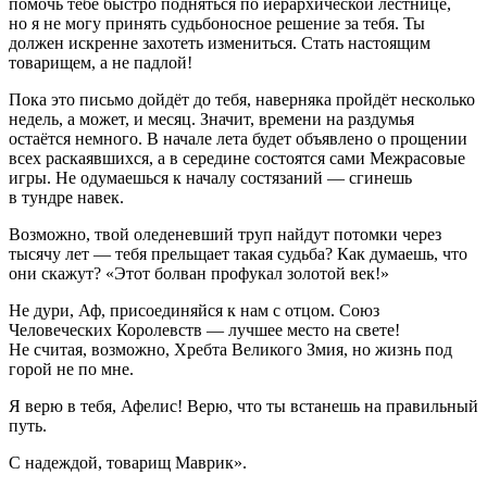
помочь тебе быстро подняться по иерархической лестнице,
но я не могу принять судьбоносное решение за тебя. Ты
должен искренне захотеть измениться. Стать настоящим
товарищем, а не падлой!
Пока это письмо дойдёт до тебя, наверняка пройдёт несколько
недель, а может, и месяц. Значит, времени на раздумья
остаётся немного. В начале лета будет объявлено о прощении
всех раскаявшихся, а в середине состоятся сами Меж
расов
ые
игры. Не одумаешься к началу состязаний — сгинешь
в тундре навек.
Возможно, твой оледеневший труп найдут потомки через
тысячу лет — тебя прельщает такая судьба? Как думаешь, что
они скажут? «Этот болван профукал золотой век!»
Не
дури
, Аф, присоединяйся к нам с отцом. Союз
Человеческих Королевств — лучшее место на свете!
Не считая, возможно, Хребта Великого Змия, но жизнь под
горой не по мне.
Я верю в тебя, Афелис! Верю, что ты встанешь на правильный
путь.
С надеждой, товарищ Маврик».