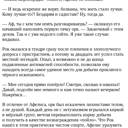
— И ведь искренне же верят, болваны, что жить стало лучше.
Кому лучше-то?! Бездарям и садистам? Ну, тогда да.
— Аф, ты с кем там опять разговариваешь? — окликнул его
начавший наполнять первую тачку орк. — Заканчивай с этим
делом. Так и с ума недолго сойти. Я уже такие случаи
видывал.
Рок оказался в тундре сразу после пленения и злополучного
допроса с пристрастием, а потому за двадцать лет успел стать
местной легендой. Опыт, а возможно и не до конца
подавленные антимагией способности, позволяли ему
находить всегда самое удачное место для добычи проклятого
чёрного ископаемого.
— Мне сегодня прямо попёрло! Смотри, сколько я накопал!
Давай, подсоби мне немного и нам точно нальют вечерком!
Нажрёмся…
В отличие от Афелиса, орк был искалечен лихнистами телом,
а не душой. Каждый день он с энтузиазмом вгрызался киркой
в мёрзлый грунт, мечтая перевыполнить норму добычи
и получить в качестве вознаграждения «пойло». Что Рок
нашёл в этом практически чистом
спирт
е, Афелис уразуметь