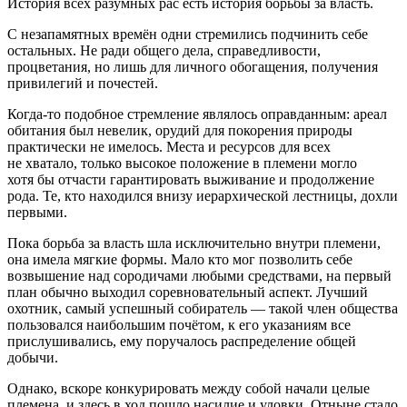
История всех разумных рас есть история борьбы за власть.
С незапамятных времён одни стремились подчинить себе
остальных. Не ради общего дела, справедливости,
процветания, но лишь для личного обогащения, получения
привилегий и почестей.
Когда-то подобное стремление являлось оправданным: ареал
обитания был невелик, орудий для покорения природы
практически не имелось. Места и ресурсов для всех
не хватало, только высокое положение в племени могло
хотя бы отчасти гарантировать выживание и продолжение
рода. Те, кто находился внизу иерархической лестницы, дохли
первыми.
Пока борьба за власть шла исключительно внутри племени,
она имела мягкие формы. Мало кто мог позволить себе
возвышение над сородичами любыми средствами, на первый
план обычно выходил соревновательный аспект. Лучший
охотник, самый успешный собиратель — такой член общества
пользовался наибольшим почётом, к его указаниям все
прислушивались, ему поручалось распределение общей
добычи.
Однако, вскоре конкурировать между собой начали целые
племена, и здесь в ход пошло
насил
ие и уловки. Отныне стало