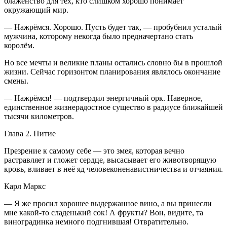
блаженство для тех, кто слишком хорошо понимает
окружающий мир.
— Нажрёмся. Хорошо. Пусть будет так, — пробубнил усталый
мужчина, которому некогда было предначертано стать
королём.
Но все мечты и великие планы остались словно бы в прошлой
жизни. Сейчас горизонтом планирования являлось окончание
смены.
— Нажрёмся! — подтвердил энергичный орк. Наверное,
единственное жизнерадостное существо в радиусе ближайшей
тысячи километров.
Глава 2. Питие
Презрение к самому себе — это змея, которая вечно
растравляет и гложет сердце, высасывает его животворящую
кровь, вливает в неё яд человеконенавистничества и отчаяния.
Карл Маркс
— Я же просил хорошее выдержанное
вино
, а вы принесли
мне какой-то сладенький сок! А фрукты? Вон, видите, та
вино
градинка немного подгнившая! Отвратительно.