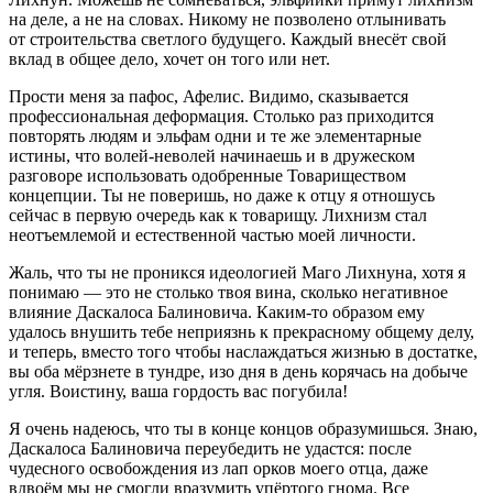
на деле, а не на словах. Никому не позволено отлынивать
от строительства светлого будущего. Каждый внесёт свой
вклад в общее дело, хочет он того или нет.
Прости меня за пафос, Афелис. Видимо, сказывается
профессиональная деформация. Столько раз приходится
повторять людям и эльфам одни и те же элементарные
истины, что волей-неволей начинаешь и в дружеском
разговоре использовать одобренные Товариществом
концепции. Ты не поверишь, но даже к отцу я отношусь
сейчас в первую очередь как к товарищу. Лихнизм стал
неотъемлемой и естественной частью моей личности.
Жаль, что ты не проникся идеологией Маго Лихнуна, хотя я
понимаю — это не столько твоя вина, сколько негативное
влияние Даскалоса Балиновича. Каким-то образом ему
удалось внушить тебе неприязнь к прекрасному общему делу,
и теперь, вместо того чтобы наслаждаться жизнью в достатке,
вы оба мёрзнете в тундре, изо дня в день корячась на добыче
угля. Воистину, ваша гордость вас погубила!
Я очень надеюсь, что ты в конце концов образумишься. Знаю,
Даскалоса Балиновича переубедить не удастся: после
чудесного освобождения из лап орков моего отца, даже
вдвоём мы не смогли вразумить упёртого гнома. Все