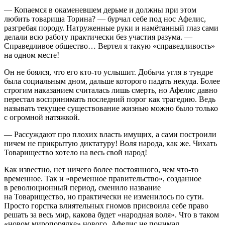
— Копаемся в окаменевшем дерьме и должны при этом
любить товарища Торина? — бурчал себе под нос Афелис,
разгребая породу. Натруженные руки и намётанный глаз сами
делали всю работу практически без участия разума. —
Справедливое общество… Вертел я такую «справедливость»
на одном месте!
Он не боялся, что его кто-то услышит. Добыча угля в тундре
была социальным дном, дальше которого падать некуда. Более
строгим наказанием считалась лишь смерть, но Афелис давно
перестал воспринимать последний порог как трагедию. Ведь
называть текущее существование жизнью можно было только
с огромной натяжкой.
— Рассуждают про плохих власть имущих, а сами построили
ничем не прикрытую диктатуру! Воля народа, как же. Чихать
Товарищество хотело на весь свой народ!
Как известно, нет ничего более постоянного, чем что-то
временное. Так и «временное правительство», созданное
в революционный период, сменило название
на Товарищество, но практически не изменилось по сути.
Просто горстка влиятельных гномов присвоила себе право
решать за весь мир, какова будет «народная воля». Что в таком
«новом миропорядке» нового, Афелис не понимал.