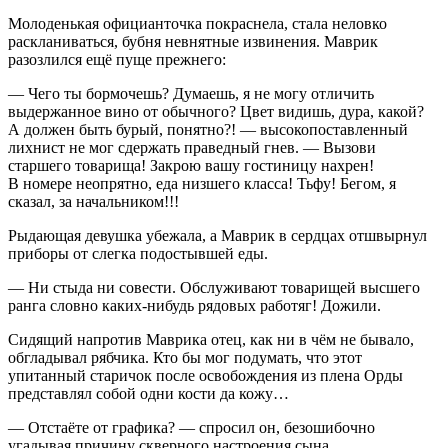
Молоденькая официанточка покраснела, стала неловко
раскланиваться, бубня невнятные извинения. Маврик
разозлился ещё пуще прежнего:
— Чего ты бормочешь? Думаешь, я не могу отличить
выдержанное
вино
от обычного? Цвет видишь, дура, какой?
А должен быть бурый, понятно?! — высокопоставленный
лихнист не мог сдержать праведный гнев. — Вызови
старшего товарища! Закрою вашу гостиницу нахрен!
В номере неопрятно, еда низшего класса! Тьфу! Бегом, я
сказал, за начальником!!!
Рыдающая девушка убежала, а Маврик в сердцах отшвырнул
приборы от слегка подостывшей еды.
— Ни стыда ни совести. Обслуживают товарищей высшего
ранга словно каких-нибудь рядовых работяг! Дожили.
Сидящий напротив Маврика отец, как ни в чём не бывало,
обгладывал рябчика. Кто бы мог подумать, что этот
упитанный старичок после освобождения из плена Орды
представлял собой одни кости да кожу…
— Отстаёте от графика? — спросил он, безошибочно
угадывая причину скверного настроения сына.