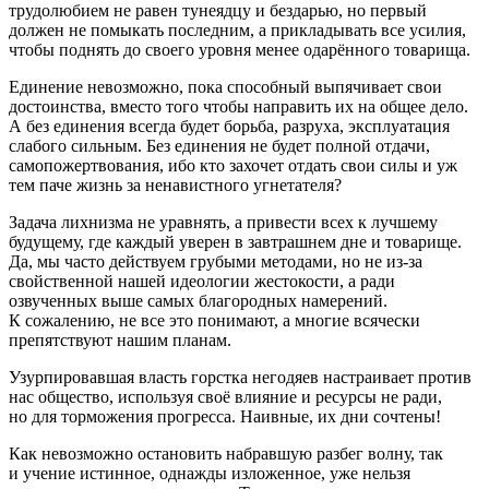
трудолюбием не равен тунеядцу и бездарью, но первый
должен не помыкать последним, а прикладывать все усилия,
чтобы поднять до своего уровня менее одарённого товарища.
Единение невозможно, пока способный выпячивает свои
достоинства, вместо того чтобы направить их на общее дело.
А без единения всегда будет борьба, разруха, эксплуатация
слабого сильным. Без единения не будет полной отдачи,
самопожертвования, ибо кто захочет отдать свои силы и уж
тем паче жизнь за ненавистного угнетателя?
Задача лихнизма не уравнять, а привести всех к лучшему
будущему, где каждый уверен в завтрашнем дне и товарище.
Да, мы часто действуем грубыми методами, но не из-за
свойственной нашей идеологии жестокости, а ради
озвученных выше самых благородных намерений.
К сожалению, не все это понимают, а многие всячески
препятствуют нашим планам.
Узурпировавшая власть горстка негодяев настраивает против
нас общество, используя своё влияние и ресурсы не ради,
но для торможения прогресса. Наивные, их дни сочтены!
Как невозможно остановить набравшую разбег волну, так
и учение истинное, однажды изложенное, уже нельзя