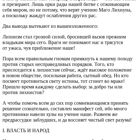
и презирают. Лишь орки рады нашей битве с отживающим
себя миром, но не потому, что верят учению Маго Лихнуна,
а поскольку жаждут ослабления других рас.
Два вывода вытекают из вышеизложенного:
Лихнизм стал грозной силой, бросившей вызов прежним
владыкам мира сего. Враги не понимают нас и трясутся
от ужаса, чуя приближение наше!
Пора всем правильным гномам примкнуть к нашему походу
против старых несправедливых порядков. Того, кто
присоседится к лихнистам сейчас, ждёт высокое положение
в новом обществе, посильная работа, сытный обед. Но кто
посмеет противиться свету истины, тот сгинет во мраке!
Пришло время каждому сделать выбор: за добро ты или
против лихнистов?
А чтобы помочь всем до сих пор сомневающимся принять
решение сознательно, составлен манифест сей, ибо много
противники навели хулы на учение наше. Развеем же
предрассудки заблудших, и да воссияет чистый свет разума!
I. ВЛАСТЬ И НАРОД