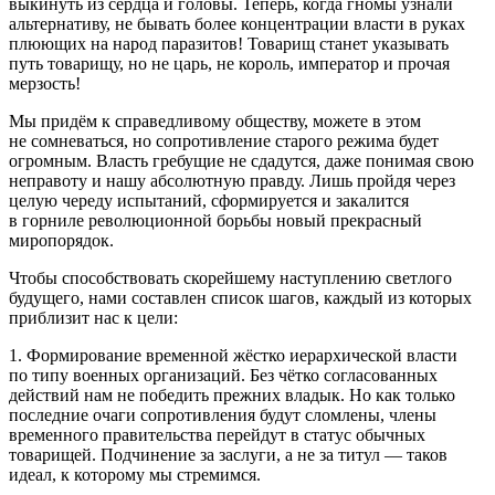
выкинуть из сердца и головы. Теперь, когда гномы узнали
альтернативу, не бывать более концентрации власти в руках
плюющих на народ паразитов! Товарищ станет указывать
путь товарищу, но не царь, не король, император и прочая
мерзость!
Мы придём к справедливому обществу, можете в этом
не сомневаться, но сопротивление старого режима будет
огромным. Власть гребущие не сдадутся, даже понимая свою
неправоту и нашу абсолютную правду. Лишь пройдя через
целую череду испытаний, сформируется и закалится
в горниле революционной борьбы новый прекрасный
миропорядок.
Чтобы способствовать скорейшему наступлению светлого
будущего, нами составлен список шагов, каждый из которых
приблизит нас к цели:
1. Формирование временной жёстко иерархической власти
по типу военных организаций. Без чётко согласованных
действий нам не победить прежних владык. Но как только
последние очаги сопротивления будут сломлены,
член
ы
временного правительства перейдут в статус обычных
товарищей. Подчинение за заслуги, а не за титул — таков
идеал, к которому мы стремимся.