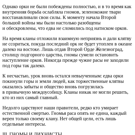
Однако орки не были побеждены полностью, и в то время как
внутренняя борьба ослабляла гномов, зеленокожие твари
восстанавливали свои силы. К моменту начала Второй
большой
войн
ы мы были настолько разобщены
и обескровлены, что едва не сломились под натиском орков.
На время кланы отложили взаимную неприязнь и дали клятву
не ссориться, покуда последний орк не будет утоплен в океане
далеко на востоке. Лишь отдав Второй Орде Железноград,
столицу подгорного царства, гномы сумели остановить
наступление орков. Никогда прежде чужие расы не заходили
под горы так далеко.
К несчастью, урок вновь остался невыученным: едва орки
покинули горы и земли людей, как торжественные клятвы
оказались забыты и общество вновь погрузилась
в привычную междоусобицу. Кланы никак не могли решить,
кто из них самый главный.
Недолго царствуют наши правители, редко кто умирает
естественной смертью. Гномья раса опять не едина, каждый
верен только своему клану. Нет общей цели, есть лишь
отдельные интересы.
III. ГНОМЫ И ЛИХНИСТЫ