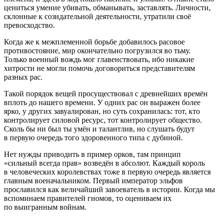
цениться умение убивать, обманывать, заставлять. Личности,
склонные к созидательной деятельности, утратили своё
превосходство.
Когда же к межплеменной борьбе добавилось
расов
ое
противостояние, мир окончательно погрузился во тьму.
Только военный вождь мог главенствовать, ибо никакие
хитрости не могли помочь договориться представителям
разных рас.
Такой порядок вещей просуществовал с древнейших времён
вплоть до нашего времени. У одних рас он выражен более
ярко, у других завуалирован, но суть сохранилась: тот, кто
контролирует силовой ресурс, тот контролирует общество.
Сколь бы ни был ты умён и талантлив, но слушать будут
в первую очередь того здоровенного типа с дубиной.
Нет нужды приводить в пример орков, там принцип
«сильный всегда прав» возведён в абсолют. Каждый король
в человеческих королевствах тоже в первую очередь является
главным военачальником. Первый император эльфов
прославился как величайший завоеватель в истории. Когда мы
вспоминаем правителей гномов, то оцениваем их
по выигранным
войн
ам.