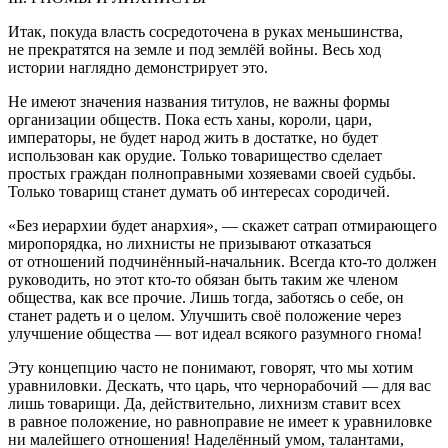
Итак, покуда власть сосредоточена в руках
меньшин
ства,
не прекратятся на земле и под землёй
войн
ы. Весь ход
истории наглядно демонстрирует это.
Не имеют значения названия титулов, не важны формы
организации обществ. Пока есть ханы, короли, цари,
императоры, не будет народ жить в достатке, но будет
использован как орудие. Только товарищество сделает
простых граждан полноправными хозяевами своей судьбы.
Только товарищ станет думать об интересах сородичей.
«Без иерархии будет анархия», — скажет сатрап отмирающего
миропорядка, но лихнисты не призывают отказаться
от отношений подчинённый-начальник. Всегда кто-то должен
руководить, но этот кто-то обязан быть таким же
член
ом
общества, как все прочие. Лишь тогда, заботясь о себе, он
станет радеть и о целом. Улучшить своё положение через
улучшение общества — вот идеал всякого разумного гнома!
Эту концепцию часто не понимают, говорят, что мы хотим
уравниловки. Дескать, что царь, что чернорабочий — для вас
лишь товарищи. Да, действительно, лихнизм ставит всех
в равное положение, но равноправие не имеет к уравниловке
ни малейшего отношения! Наделённый умом, талантами,