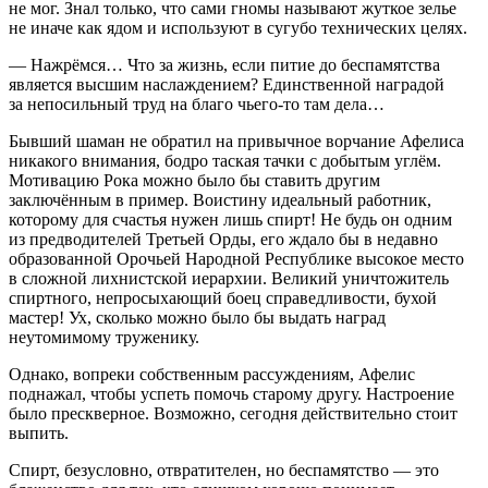
не мог. Знал только, что сами гномы называют жуткое зелье
не иначе как ядом и используют в сугубо технических целях.
— Нажрёмся… Что за жизнь, если питие до беспамятства
является высшим наслаждением? Единственной наградой
за непосильный труд на благо чьего-то там дела…
Бывший шаман не обратил на привычное ворчание Афелиса
никакого внимания, бодро таская тачки с добытым углём.
Мотивацию Рока можно было бы ставить другим
заключённым в пример. Воистину идеальный работник,
которому для счастья нужен лишь
спирт
! Не будь он одним
из предводителей Третьей Орды, его ждало бы в недавно
образованной Орочьей Народной Республике высокое место
в сложной лихнистской иерархии. Великий уничтожитель
спирт
ного, непросыхающий боец справедливости, бухой
мастер! Ух, сколько можно было бы выдать наград
неутомимому труженику.
Однако, вопреки собственным рассуждениям, Афелис
поднажал, чтобы успеть помочь старому другу. Настроение
было прескверное. Возможно, сегодня действительно стоит
выпить.
Спирт
, безусловно, отвратителен, но беспамятство — это