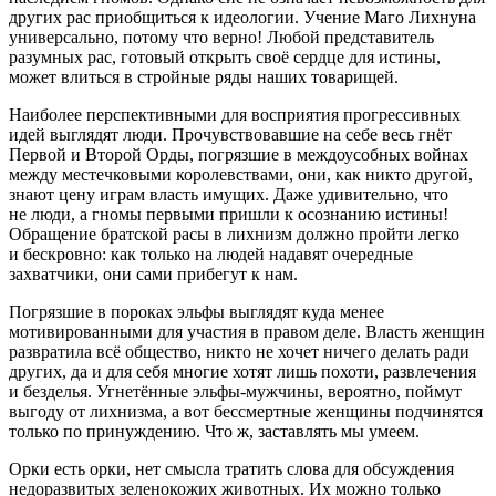
других рас приобщиться к идеологии. Учение Маго Лихнуна
универсально, потому что верно! Любой представитель
разумных рас, готовый открыть своё сердце для истины,
может влиться в стройные ряды наших товарищей.
Наиболее перспективными для восприятия прогрессивных
идей выглядят люди. Прочувствовавшие на себе весь гнёт
Первой и Второй Орды, погрязшие в междоусобных
войн
ах
между местечковыми королевствами, они, как никто другой,
знают цену играм власть имущих. Даже удивительно, что
не люди, а гномы первыми пришли к осознанию истины!
Обращение братской расы в лихнизм должно пройти легко
и бескровно: как только на людей надавят очередные
захватчики, они сами прибегут к нам.
Погрязшие в пороках эльфы выглядят куда менее
мотивированными для участия в правом деле. Власть женщин
разврат
ила всё общество, никто не хочет ничего делать ради
других, да и для себя многие хотят лишь похоти, развлечения
и безделья. Угнетённые эльфы-мужчины, вероятно, поймут
выгоду от лихнизма, а вот бессмертные женщины подчинятся
только по принуждению. Что ж, заставлять мы умеем.
Орки есть орки, нет смысла тратить слова для обсуждения
недоразвитых зеленокожих животных. Их можно только