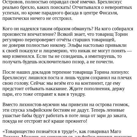
Островов, полностью оправдал своё имечко. Брехлисиус
реально брехло, каких поискать! Отчитывался о невероятных
успехах, но кроме парадного фасада в центре Фисаэля,
практически ничего не отстроил.
Кого он надеялся таким образом обмануть? На кого собирался
произвести впечатление? Всякий знает, что товарищ Торин
регулярно перепроверяет отчёты старших товарищей,
не доверяя полностью никому. Эльфы настолько привыкли
к своей показухе и лицемерию, что никак не могут понять —
мир изменился. Если ты не созидаешь, а имитируешь, то
получать будешь исключительно позор, а не почести.
После наших докладов терпение товарища Торина лопнуло:
Брехлисиус лишился поста и лишь чудом сохранил на плечах
свою голову. Сейчас мы везём его на континент, где ему
предстоит отбывать наказание. Ждите пополнения, держу
пари, его тоже отправят к вам в тундру.
Вместо лихнистов-мужчин мы привезли на острова гномок,
эти спуска эльфийским бестиям не дадут. Теперь ленивые
ушастые бабы будут работать в поте лица от зари до заката,
покуда не отстроят всё краше прежнего!
«Товарищество познаётся в труде!», как говаривал Маго
Лихнун. Можешь не сомневаться, эльфийки примут лихнизм