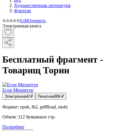
Все
Художественная литература
Фэнтези
0.0
0
Оценить
Электронная книга
Бесплатный фрагмент -
Товарищ Торин
Егор Михнегер
Электронная
0
₽
Печатная
886
₽
Формат:
epub, fb2, pdfRead, mobi
Объем:
312
бумажных стр.
Подробнее