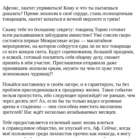
Афелис, хватит упрямиться! Кому и что ты пытаешься
доказать? Прими лихнизм в своё сердце, стань полноценным
товарищем, хватит копаться в вечной мерзлоте и грязи!
Скажу тебе по большому секрету: товарищ Торин готовит
всем раскаявшимся заблудшим амнистию! Уже совсем скоро
состоятся первые Меж
расов
ые игры — масштабное
мероприятие, на котором соберутся едва ли не все товарищи
со всех концов света. Будут соревнования, большой праздник,
и всякий, готовый посвятить себя общему делу, сможет
принять в нём участие. Приглашения отправили даже
принявшим лихнизм оркам, неужто ты чем-то хуже этих
зеленокожих чудовищ?!
Покайся наставнику в своём лагере, и я гарантирую, ты без
проблем присоединишься к празднику жизни. Такое событие
нельзя пропустить, ибо следующее произойдёт не раньше, чем
через десять лет! Ах, если бы ты только видел огромные
арены и стадионы — они способны вместить миллионы
зрителей! Нас ждёт несколько незабываемых месяцев.
Тебе предоставляется отличный шанс вновь влиться
в справедливое общество, не упускай его, Аф. Сейчас, когда
моё положение среди лихнистов прочно как никогда, я могу