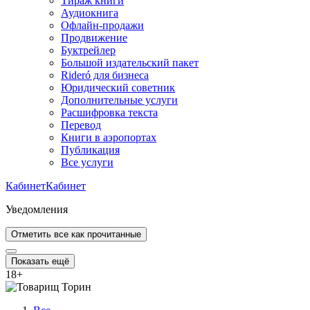
Тираж книги
Аудиокнига
Офлайн-продажи
Продвижение
Буктрейлер
Большой издательский пакет
Rideró для бизнеса
Юридический советник
Дополнительные услуги
Расшифровка текста
Перевод
Книги в аэропортах
Публикация
Все услуги
Кабинет
Кабинет
Уведомления
Отметить все как прочитанные
Показать ещё
18
+