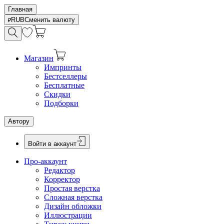
Главная
RUB
Сменить валюту
Магазин
Импринты
Бестселлеры
Бесплатные
Скидки
Подборки
Автору
Войти в аккаунт
Про-аккаунт
Редактор
Корректор
Простая верстка
Сложная верстка
Дизайн обложки
Иллюстрации