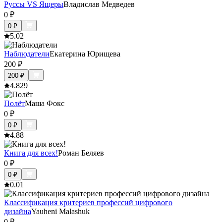
Руссы VS Ящеры
Владислав Медведев
0
₽
0
₽
5.0
2
Наблюдатели
Екатерина Юрищева
200
₽
200
₽
4.8
29
Полёт
Маша Фокс
0
₽
0
₽
4.8
8
Книга для всех!
Роман Беляев
0
₽
0
₽
0.0
1
Классификация критериев профессий цифрового
дизайна
Yauheni Malashuk
0
₽