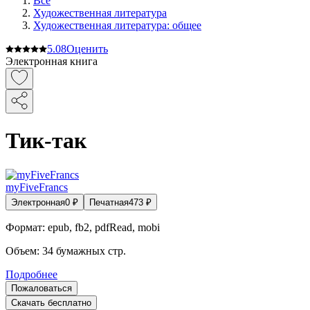
Все
Художественная литература
Художественная литература: общее
5.0
8
Оценить
Электронная книга
Тик-так
myFiveFrancs
Электронная
0
₽
Печатная
473
₽
Формат:
epub, fb2, pdfRead, mobi
Объем:
34
бумажных стр.
Подробнее
Пожаловаться
Скачать бесплатно