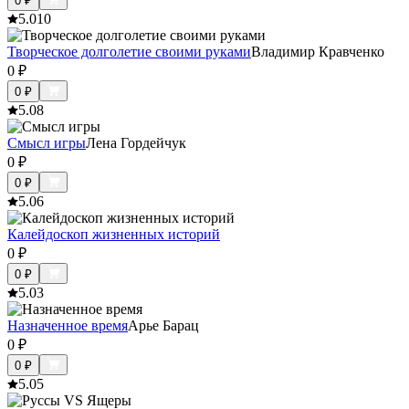
0
₽
5.0
10
Творческое долголетие своими руками
Владимир Кравченко
0
₽
0
₽
5.0
8
Смысл игры
Лена Гордейчук
0
₽
0
₽
5.0
6
Калейдоскоп жизненных историй
0
₽
0
₽
5.0
3
Назначенное время
Арье Барац
0
₽
0
₽
5.0
5