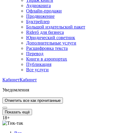
Тираж книги
Аудиокнига
Офлайн-продажи
Продвижение
Буктрейлер
Большой издательский пакет
Rideró для бизнеса
Юридический советник
Дополнительные услуги
Расшифровка текста
Перевод
Книги в аэропортах
Публикация
Все услуги
Кабинет
Кабинет
Уведомления
Отметить все как прочитанные
Показать ещё
18
+