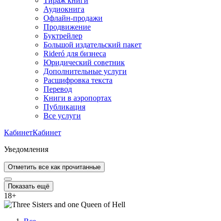
Тираж книги
Аудиокнига
Офлайн-продажи
Продвижение
Буктрейлер
Большой издательский пакет
Rideró для бизнеса
Юридический советник
Дополнительные услуги
Расшифровка текста
Перевод
Книги в аэропортах
Публикация
Все услуги
Кабинет
Кабинет
Уведомления
Отметить все как прочитанные
Показать ещё
18
+