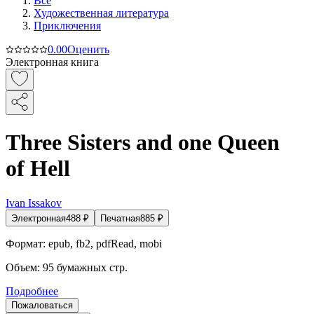
Все
Художественная литература
Приключения
0.0
0
Оценить
Электронная книга
Three Sisters and one Queen
of Hell
Ivan Issakov
Электронная
488
₽
Печатная
885
₽
Формат:
epub, fb2, pdfRead, mobi
Объем:
95
бумажных стр.
Подробнее
Пожаловаться