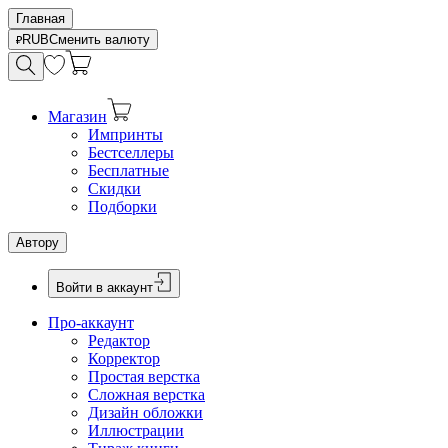
Главная
RUB
Сменить валюту
Магазин
Импринты
Бестселлеры
Бесплатные
Скидки
Подборки
Автору
Войти в аккаунт
Про-аккаунт
Редактор
Корректор
Простая верстка
Сложная верстка
Дизайн обложки
Иллюстрации