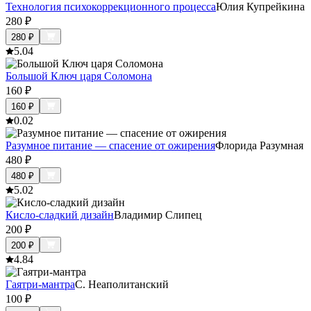
Технология психокоррекционного процесса
Юлия Купрейкина
280
₽
280
₽
5.0
4
Большой Ключ царя Соломона
160
₽
160
₽
0.0
2
Разумное питание — спасение от ожирения
Флорида Разумная
480
₽
480
₽
5.0
2
Кисло-сладкий дизайн
Владимир Слипец
200
₽
200
₽
4.8
4
Гаятри-мантра
С. Неаполитанский
100
₽