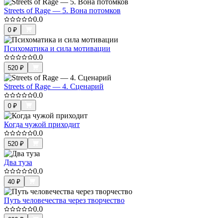
Streets of Rage — 5. Вона потомков
0.0
0
₽
Психоматика и сила мотивации
0.0
520
₽
Streets of Rage — 4. Сценарий
0.0
0
₽
Когда чужой приходит
0.0
520
₽
Два туза
0.0
40
₽
Путь человечества через творчество
0.0