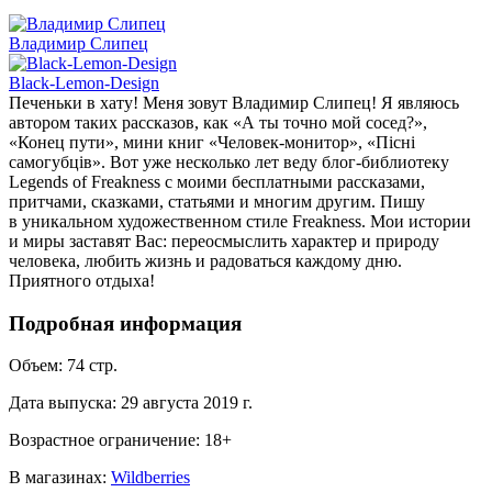
Владимир Слипец
Black-Lemon-Design
Печеньки в хату! Меня зовут Владимир Слипец! Я являюсь
автором таких рассказов, как «А ты точно мой сосед?»,
«Конец пути», мини книг «Человек-монитор», «Пісні
самогубців». Вот уже несколько лет веду блог-библиотеку
Legends of Freakness с моими бесплатными рассказами,
притчами, сказками, статьями и многим другим. Пишу
в уникальном художественном стиле Freakness. Мои истории
и миры заставят Вас: переосмыслить характер и природу
человека, любить жизнь и радоваться каждому дню.
Приятного отдыха!
Подробная информация
Объем:
74
стр.
Дата выпуска:
29 августа 2019 г.
Возрастное ограничение:
18
+
В магазинах:
Wildberries