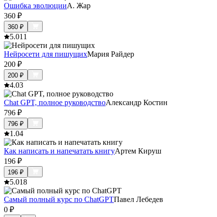
Ошибка эволюции
А. Жар
360
₽
360
₽
5.0
11
Нейросети для пишущих
Мария Райдер
200
₽
200
₽
4.0
3
Chat GPT, полное руководство
Александр Костин
796
₽
796
₽
1.0
4
Как написать и напечатать книгу
Артем Кируш
196
₽
196
₽
5.0
18
Самый полный курс по ChatGPT
Павел Лебедев
0
₽