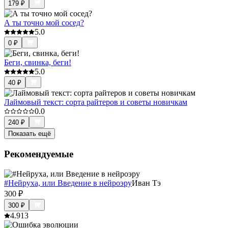
179
₽
А ты точно мой сосед?
5.0
0
₽
Беги, свинка, беги!
5.0
40
₽
Лаймовый текст: сорта райтеров и советы новичкам
0.0
240
₽
Показать ещё
Рекомендуемые
#Нейруха, или Введение в нейроэру
Иван Тэ
300
₽
300
₽
4.9
13