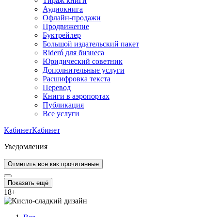
Тираж книги
Аудиокнига
Офлайн-продажи
Продвижение
Буктрейлер
Большой издательский пакет
Rideró для бизнеса
Юридический советник
Дополнительные услуги
Расшифровка текста
Перевод
Книги в аэропортах
Публикация
Все услуги
Кабинет
Кабинет
Уведомления
Отметить все как прочитанные
Показать ещё
18
+