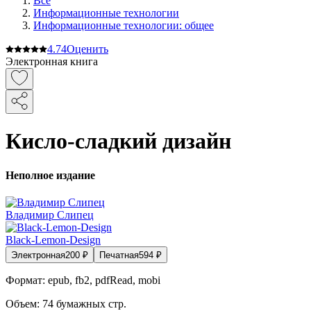
Все
Информационные технологии
Информационные технологии: общее
4.7
4
Оценить
Электронная книга
Кисло-сладкий дизайн
Неполное издание
Владимир Слипец
Black-Lemon-Design
Электронная
200
₽
Печатная
594
₽
Формат:
epub, fb2, pdfRead, mobi
Объем:
74
бумажных стр.