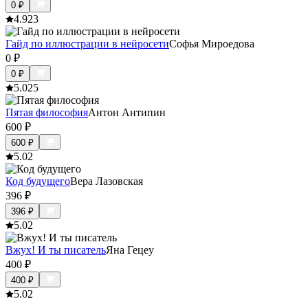
0
₽
4.9
23
Гайд по иллюстрации в нейросети
Софья Мироедова
0
₽
0
₽
5.0
25
Пятая философия
Антон Антипин
600
₽
600
₽
5.0
2
Код будущего
Вера Лазовская
396
₽
396
₽
5.0
2
Вжух! И ты писатель
Яна Гецеу
400
₽
400
₽
5.0
2