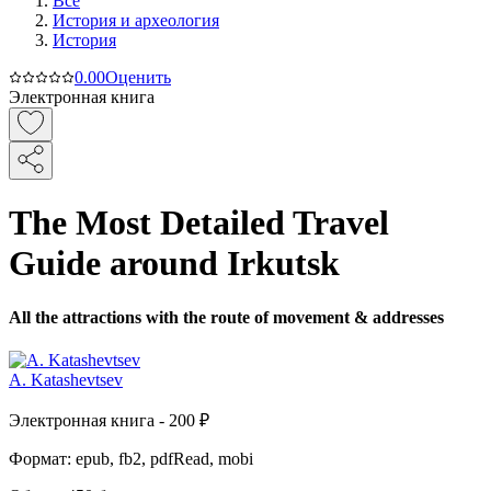
Все
История и археология
История
0.0
0
Оценить
Электронная книга
The Most Detailed Travel
Guide around Irkutsk
All the attractions with the route of movement & addresses
A. Katashevtsev
Электронная
книга -
200 ₽
Формат:
epub, fb2, pdfRead, mobi