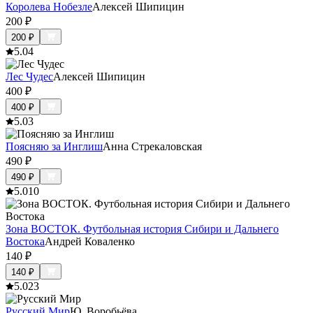
Королева Нобезле
Алексей Шипицин
200
₽
200
₽
5.0
4
Лес Чудес
Алексей Шипицин
400
₽
400
₽
5.0
3
Поясняю за Инглиш
Анна Стрекаловская
490
₽
490
₽
5.0
10
Зона ВОСТОК. Футбольная история Сибири и Дальнего
Востока
Андрей Коваленко
140
₽
140
₽
5.0
23
Русский Мир
Ю. Воробьёва