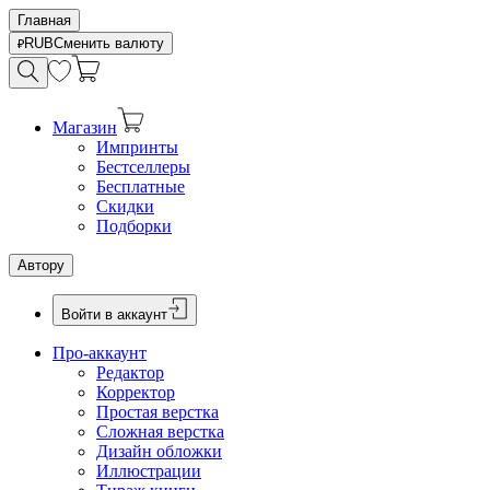
Главная
RUB
Сменить валюту
Магазин
Импринты
Бестселлеры
Бесплатные
Скидки
Подборки
Автору
Войти в аккаунт
Про-аккаунт
Редактор
Корректор
Простая верстка
Сложная верстка
Дизайн обложки
Иллюстрации