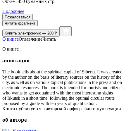
Объем:
450
бумажных стр.
Подробнее
Пожаловаться
Читать фрагмент
Купить
электронную — 200 ₽
О книге
Оглавление
Читать
О книге
аннотация
The book tells about the spiritual capital of Siberia. It was created
by the author on the basis of literary sources on the history of the
city, as well as on various topical publications in the press and on
electronic resources. The book is intended for tourists and citizens
who wants to get acquainted with the most interesting sights
of Irkutsk in a short time, following the optimal circular route
proposed by a guide with ten years of qualification.
Книга публикуется в авторской орфографии и пунктуации
об авторе