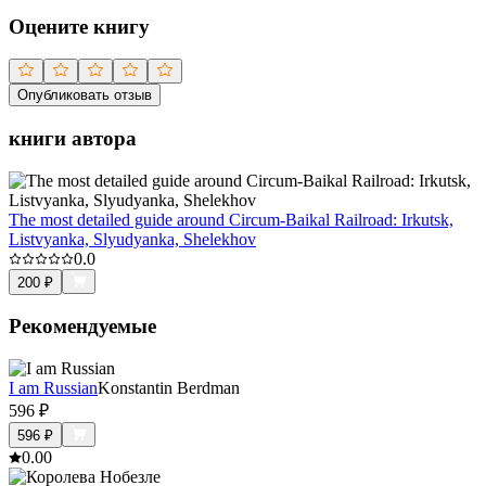
Оцените книгу
Опубликовать отзыв
книги автора
The most detailed guide around Circum-Baikal Railroad: Irkutsk,
Listvyanka, Slyudyanka, Shelekhov
0.0
200
₽
Рекомендуемые
I am Russian
Konstantin Berdman
596
₽
596
₽
0.0
0