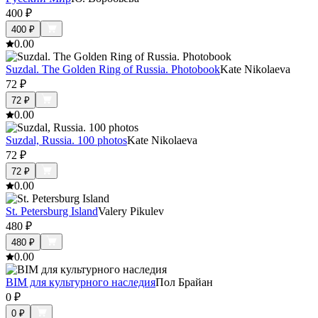
400
₽
400
₽
0.0
0
Suzdal. The Golden Ring of Russia. Photobook
Kate Nikolaeva
72
₽
72
₽
0.0
0
Suzdal, Russia. 100 photos
Kate Nikolaeva
72
₽
72
₽
0.0
0
St. Petersburg Island
Valery Pikulev
480
₽
480
₽
0.0
0
BIM для культурного наследия
Пол Брайан
0
₽
0
₽