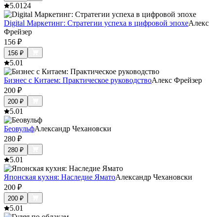
5.0
124
Digital Маркетинг: Стратегии успеха в цифровой эпохе
Алекс
Фрейзер
156
₽
156
₽
5.0
1
Бизнес с Китаем: Практическое руководство
Алекс Фрейзер
200
₽
200
₽
5.0
1
Беовульф
Александр Чехановски
280
₽
280
₽
5.0
1
Японская кухня: Наследие Ямато
Александр Чехановски
200
₽
200
₽
5.0
1