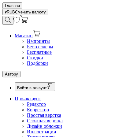
Главная
RUB
Сменить валюту
Магазин
Импринты
Бестселлеры
Бесплатные
Скидки
Подборки
Автору
Войти в аккаунт
Про-аккаунт
Редактор
Корректор
Простая верстка
Сложная верстка
Дизайн обложки
Иллюстрации