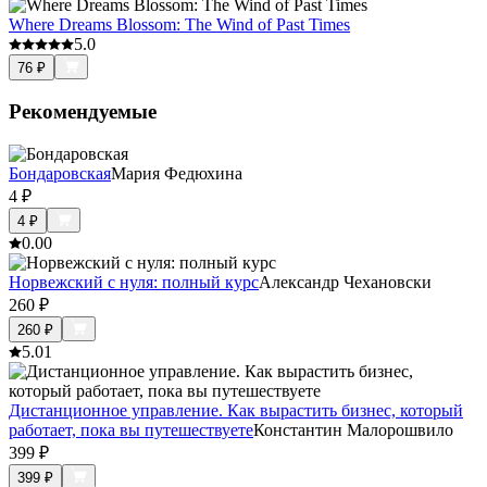
Where Dreams Blossom: The Wind of Past Times
5.0
76
₽
Рекомендуемые
Бондаровская
Мария Федюхина
4
₽
4
₽
0.0
0
Норвежский с нуля: полный курс
Александр Чехановски
260
₽
260
₽
5.0
1
Дистанционное управление. Как вырастить бизнес, который
работает, пока вы путешествуете
Константин Малорошвило
399
₽
399
₽