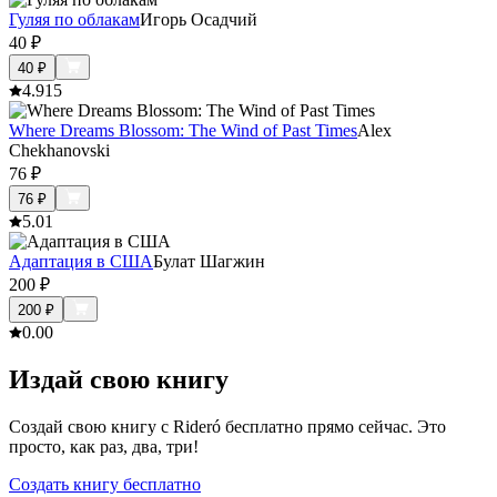
Гуляя по облакам
Игорь Осадчий
40
₽
40
₽
4.9
15
Where Dreams Blossom: The Wind of Past Times
Alex
Chekhanovski
76
₽
76
₽
5.0
1
Адаптация в США
Булат Шагжин
200
₽
200
₽
0.0
0
Издай свою книгу
Создай свою книгу с Rideró бесплатно прямо сейчас. Это
просто, как раз, два, три!
Создать книгу бесплатно