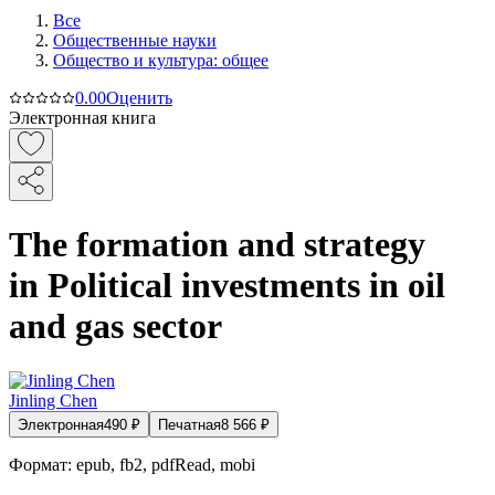
Все
Общественные науки
Общество и культура: общее
0.0
0
Оценить
Электронная книга
The formation and strategy
in Political investments in oil
and gas sector
Jinling Chen
Электронная
490
₽
Печатная
8 566
₽
Формат:
epub, fb2, pdfRead, mobi