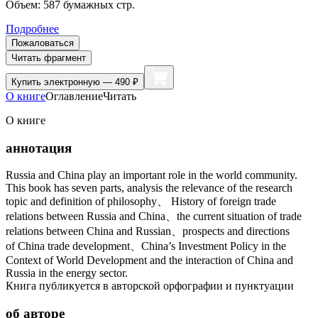
Объем:
587
бумажных стр.
Подробнее
Пожаловаться
Читать фрагмент
Купить
электронную — 490 ₽
О книге
Оглавление
Читать
О книге
аннотация
Russia and China play an important role in the world community.
This book has seven parts, analysis the relevance of the research
topic and definition of philosophy、 History of foreign trade
relations between Russia and China、the current situation of trade
relations between China and Russian、prospects and directions
of China trade development、China’s Investment Policy in the
Context of World Development and the interaction of China and
Russia in the energy sector.
Книга публикуется в авторской орфографии и пунктуации
об авторе