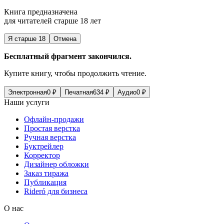
Книга предназначена
для читателей старше 18 лет
Я старше 18
Отмена
Бесплатный фрагмент закончился.
Купите книгу, чтобы продолжить чтение.
Электронная
0
₽
Печатная
634
₽
Аудио
0
₽
Наши услуги
Офлайн-продажи
Простая верстка
Ручная верстка
Буктрейлер
Корректор
Дизайнер обложки
Заказ тиража
Публикация
Rideró для бизнеса
О нас