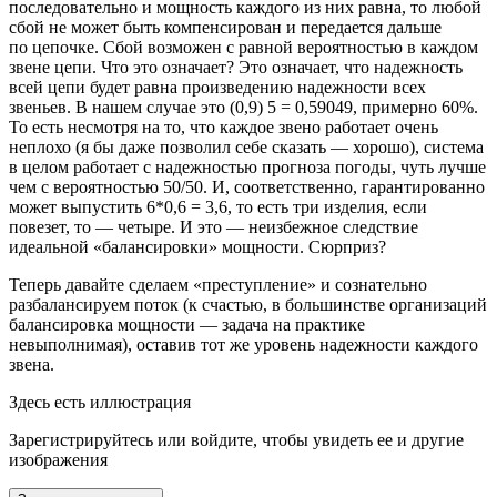
последовательно и мощность каждого из них равна, то любой
сбой не может быть компенсирован и передается дальше
по цепочке. Сбой возможен с равной вероятностью в каждом
звене цепи. Что это означает? Это означает, что надежность
всей цепи будет равна произведению надежности всех
звеньев. В нашем случае это (0,9)
5
= 0,59049, примерно 60%.
То есть несмотря на то, что каждое звено работает очень
неплохо (я бы даже позволил себе сказать — хорошо), система
в целом работает с надежностью прогноза погоды, чуть лучше
чем с вероятностью 50/50. И, соответственно, гарантированно
может выпустить 6*0,6 = 3,6, то есть три изделия, если
повезет, то — четыре. И это — неизбежное следствие
идеальной «балансировки» мощности. Сюрприз?
Теперь давайте сделаем «преступление» и сознательно
разбалансируем поток (к счастью, в большинстве организаций
балансировка мощности — задача на практике
невыполнимая), оставив тот же уровень надежности каждого
звена.
Здесь есть иллюстрация
Зарегистрируйтесь или войдите, чтобы увидеть ее и другие
изображения