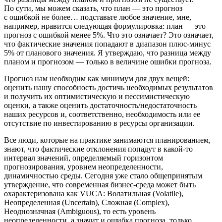
По сути, мы можем сказать, что план — это прогноз
с ошибкой не более… подставьте любое значение, мне,
например, нравится следующая формулировка: план — это
прогноз с ошибкой менее 5%. Что это означает? Это означает,
что фактические значения попадают в диапазон плюс-минус
5% от планового значения. Я утверждаю, что разница между
планом и прогнозом — только в величине ошибки прогноза.
Прогноз нам необходим как минимум для двух вещей:
оценить нашу способность достичь необходимых результатов
и получить их оптимистическую и пессимистическую
оценки, а также оценить достаточность/недостаточность
наших ресурсов и, соответственно, необходимость или ее
отсутствие по инвестированию в ресурсы организации.
Все люди, которые на практике занимаются планированием,
знают, что фактические отклонения попадут в какой-то
интервал значений, определяемый горизонтом
прогнозирования, уровнем неопределенности,
динамичностью среды. Сегодня уже стало общепринятым
утверждение, что современная бизнес-среда может быть
охарактеризована как VUCA: Волатильная (Volatile),
Неопределенная (Uncertain), Сложная (Complex),
Неоднозначная (Ambiguous), то есть уровень
неопределенности, а значит и ошибка прогноза, только