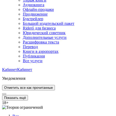
Тираж книги
Аудиокнига
Офлайн-продажи
Продвижение
Буктрейлер
Большой издательский пакет
Rideró для бизнеса
Юридический советник
Дополнительные услуги
Расшифровка текста
Перевод
Книги в аэропортах
Публикация
Все услуги
Кабинет
Кабинет
Уведомления
Отметить все как прочитанные
Показать ещё
18
+