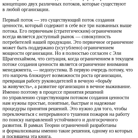
концепцию двух различных потоков, которые существуют
в любой организации
.
Первый поток — это существующий поток создания
ценности, который содержит в себе все три названных выше
потока. Его первичным (стратегическим) ограничением
всегда является доступный рынок — совокупность
потребителей нашей продукции. Это первичное ограничение
может быть поддержано (усугублено) ограничением
мощности организации. Но я полностью согласен с Эли
Шрагенхаймом, что ситуация, когда ограничением в текущем
потоке создания ценности является ограничение внимания
менеджмента, — недопустима. В первую очередь потому, что
это напрочь блокирует возможности роста организации,
превращая работу руководителей в вечную «борьбу
за живучесть», а развитие организации в вечное выживание.
Именно поэтому в процессе принятия решений
по управлению существующим потоком создания ценности
нам нужны простые, понятные, быстрые и надежные
процедуры принятия решений. Это нужно для того, чтобы
переключиться с непрерывного тушения пожаров на работу
по поиску направлений устойчивого и долгосрочного
развития. В рамках Теории ограничений разработаны
и формализованы именно такие решения, одному из которых
и посвящена эта книга.