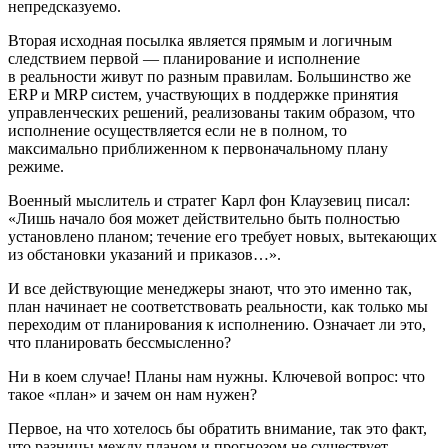
непредсказуемо.
Вторая исходная посылка является прямым и логичным
следствием первой — планирование и исполнение
в реальности живут по разным правилам. Большинство же
ERP и MRP систем, участвующих в поддержке принятия
управленческих решений, реализованы таким образом, что
исполнение осуществляется если не в полном, то
максимально приближенном к первоначальному плану
режиме.
Военный мыслитель и стратег Карл фон Клаузевиц писал:
«Лишь начало боя может действительно быть полностью
установлено планом; течение его требует новых, вытекающих
из обстановки указаний и приказов…»
.
И все действующие менеджеры знают, что это именно так,
план начинает не соответствовать реальности, как только мы
переходим от планирования к исполнению. Означает ли это,
что планировать бессмысленно?
Ни в коем случае! Планы нам нужны. Ключевой вопрос: что
такое «план» и зачем он нам нужен?
Первое, на что хотелось бы обратить внимание, так это факт,
что разницы между планом и прогнозом не существует.