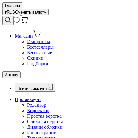
Главная
RUB
Сменить валюту
Магазин
Импринты
Бестселлеры
Бесплатные
Скидки
Подборки
Автору
Войти в аккаунт
Про-аккаунт
Редактор
Корректор
Простая верстка
Сложная верстка
Дизайн обложки
Иллюстрации