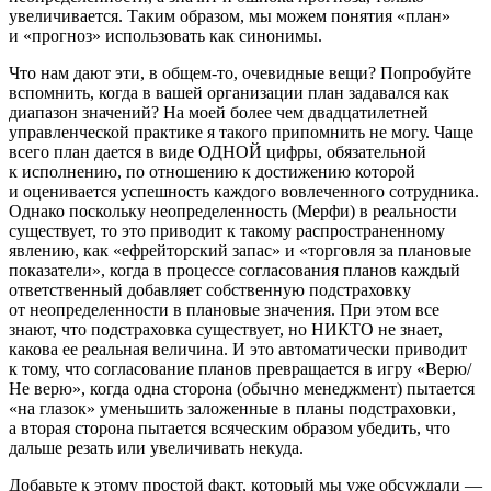
увеличивается. Таким образом, мы можем понятия «план»
и «прогноз» использовать как синонимы.
Что нам дают эти, в общем-то, очевидные вещи? Попробуйте
вспомнить, когда в вашей организации план задавался как
диапазон значений? На моей более чем двадцатилетней
управленческой практике я такого припомнить не могу. Чаще
всего план дается в виде ОДНОЙ цифры, обязательной
к исполнению, по отношению к достижению которой
и оценивается успешность каждого вовлеченного сотрудника.
Однако поскольку неопределенность (Мерфи) в реальности
существует, то это приводит к такому распространенному
явлению, как «ефрейторский запас» и «торговля за плановые
показатели», когда в процессе согласования планов каждый
ответственный добавляет собственную подстраховку
от неопределенности в плановые значения. При этом все
знают, что подстраховка существует, но НИКТО не знает,
какова ее реальная величина. И это автоматически приводит
к тому, что согласование планов превращается в игру «Верю/
Не верю», когда одна сторона (обычно менеджмент) пытается
«на глазок» уменьшить заложенные в планы подстраховки,
а вторая сторона пытается всяческим образом убедить, что
дальше резать или увеличивать некуда.
Добавьте к этому простой факт, который мы уже обсуждали —