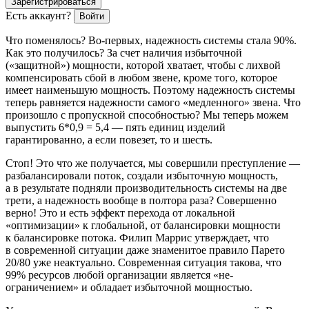
Зарегистрироваться
Есть аккаунт?
Войти
Что поменялось? Во-первых, надежность системы стала 90%.
Как это получилось? За счет наличия избыточной
(«защитной») мощности, которой хватает, чтобы с лихвой
компенсировать сбой в любом звене, кроме того, которое
имеет наименьшую мощность. Поэтому надежность системы
теперь равняется надежности самого «медленного» звена. Что
произошло с пропускной способностью? Мы теперь можем
выпустить 6*0,9 = 5,4 — пять единиц изделий
гарантированно, а если повезет, то и шесть.
Стоп! Это что же получается, мы совершили преступление —
разбалансировали поток, создали избыточную мощность,
а в результате подняли производительность системы на две
трети, а надежность вообще в полтора раза? Совершенно
верно! Это и есть эффект перехода от локальной
«оптимизации» к глобальной, от балансировки мощности
к балансировке потока. Филип Маррис утверждает
, что
в современной ситуации даже знаменитое правило Парето
20/80 уже неактуально. Современная ситуация такова, что
99% ресурсов любой организации является «не-
ограничением» и обладает избыточной мощностью.