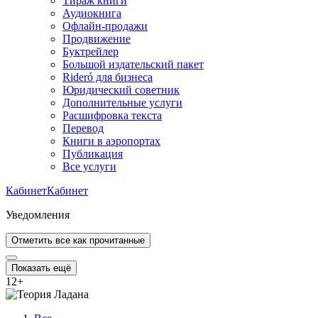
Тираж книги
Аудиокнига
Офлайн-продажи
Продвижение
Буктрейлер
Большой издательский пакет
Rideró для бизнеса
Юридический советник
Дополнительные услуги
Расшифровка текста
Перевод
Книги в аэропортах
Публикация
Все услуги
Кабинет
Кабинет
Уведомления
Отметить все как прочитанные
Показать ещё
12
+