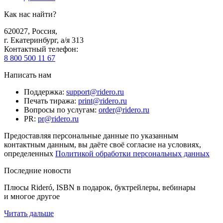
Как нас найти?
620027
,
Россия
,
г. Екатеринбург, а/я 313
Контактный телефон
:
8 800 500 11 67
Написать нам
Поддержка
:
support@ridero.ru
Печать тиража
:
print@ridero.ru
Вопросы по услугам
:
order@ridero.ru
PR
:
pr@ridero.ru
Предоставляя персональные данные по указанным
контактным данным, вы даёте своё согласие на условиях,
определенных
Политикой обработки персональных данных
Последние новости
Плюсы Rideró, ISBN в подарок, буктрейлеры, вебинары
и многое другое
Читать дальше