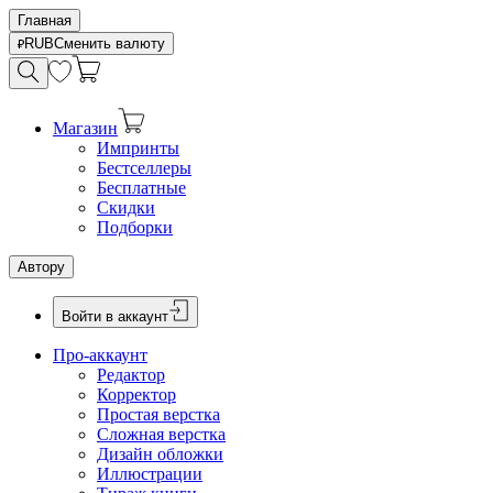
Главная
RUB
Сменить валюту
Магазин
Импринты
Бестселлеры
Бесплатные
Скидки
Подборки
Автору
Войти в аккаунт
Про-аккаунт
Редактор
Корректор
Простая верстка
Сложная верстка
Дизайн обложки
Иллюстрации