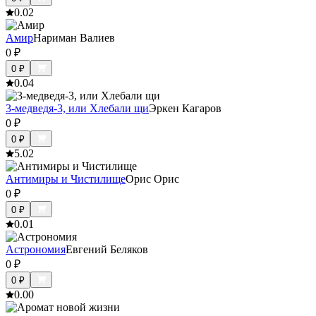
0.0
2
Амир
Нариман Валиев
0
₽
0
₽
0.0
4
3-медведя-3, или Хлебали щи
Эркен Кагаров
0
₽
0
₽
5.0
2
Антимиры и Чистилище
Орис Орис
0
₽
0
₽
0.0
1
Астрономия
Евгений Беляков
0
₽
0
₽
0.0
0