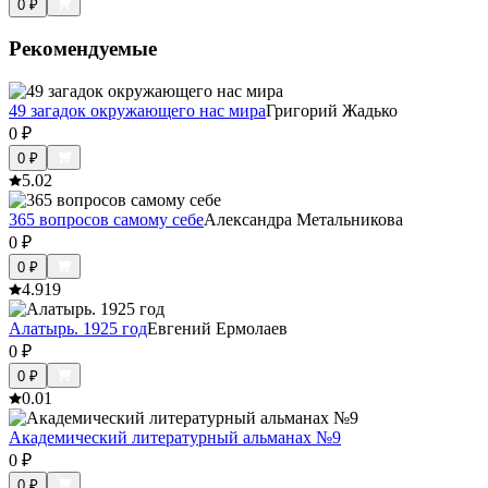
0
₽
Рекомендуемые
49 загадок окружающего нас мира
Григорий Жадько
0
₽
0
₽
5.0
2
365 вопросов самому себе
Александра Метальникова
0
₽
0
₽
4.9
19
Алатырь. 1925 год
Евгений Ермолаев
0
₽
0
₽
0.0
1
Академический литературный альманах №9
0
₽
0
₽