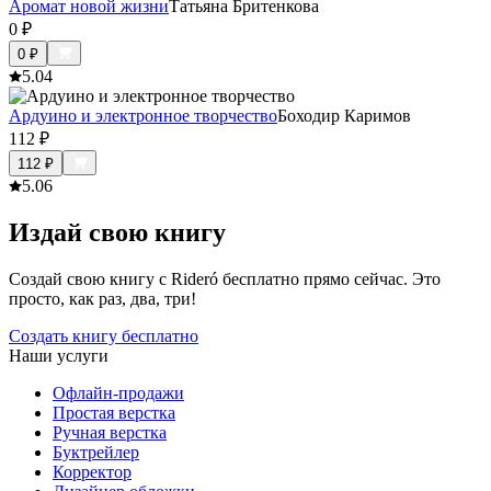
Аромат новой жизни
Татьяна Бритенкова
0
₽
0
₽
5.0
4
Ардуино и электронное творчество
Боходир Каримов
112
₽
112
₽
5.0
6
Издай свою книгу
Создай свою книгу с Rideró бесплатно прямо сейчас. Это
просто, как раз, два, три!
Создать книгу бесплатно
Наши услуги
Офлайн-продажи
Простая верстка
Ручная верстка
Буктрейлер
Корректор