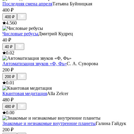
Последняя смена апреля
Татьяна Буйницкая
400
₽
400
₽
4.5
60
Числовые ребусы
Дмитрий Кудрец
40
₽
40
₽
0.0
2
Автоматизация звуков «Ф, Фь»
С. А. Суворова
200
₽
200
₽
0.0
1
Квантовая медитация
Alla Zelcer
480
₽
480
₽
0.0
0
Знакомые и незнакомые внутренние планеты
Галина Гайдук
200
₽