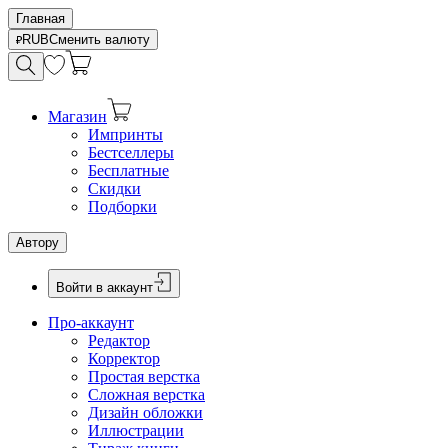
Главная
RUB
Сменить валюту
Магазин
Импринты
Бестселлеры
Бесплатные
Скидки
Подборки
Автору
Войти в аккаунт
Про-аккаунт
Редактор
Корректор
Простая верстка
Сложная верстка
Дизайн обложки
Иллюстрации