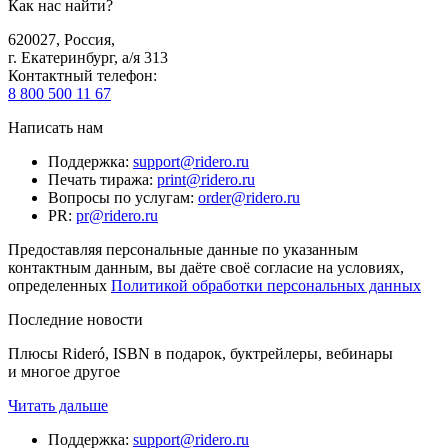
Как нас найти?
620027
,
Россия
,
г. Екатеринбург, а/я 313
Контактный телефон
:
8 800 500 11 67
Написать нам
Поддержка
:
support@ridero.ru
Печать тиража
:
print@ridero.ru
Вопросы по услугам
:
order@ridero.ru
PR
:
pr@ridero.ru
Предоставляя персональные данные по указанным
контактным данным, вы даёте своё согласие на условиях,
определенных
Политикой обработки персональных данных
Последние новости
Плюсы Rideró, ISBN в подарок, буктрейлеры, вебинары
и многое другое
Читать дальше
Поддержка
:
support@ridero.ru