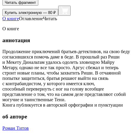
Читать фрагмент
Купить
электронную — 80 ₽
О книге
Оглавление
Читать
О книге
аннотация
Продолжение приключений братьев-детективов, на свою беду
согласившихся помочь даме в беде. В прошлый раз Риши
и Мекету Динальтам удалось одолеть зловещую Майру
Метару, однако не все так просто. Аргус сбежал и теперь
строит новые планы, чтобы захватить Риши. В отчаянной
попытке защититься, братья решают выйти на связь
с контрабандистом, у которого имеется ключ,
способный перевернуть с ног на голову всеобщее
представление о том, что на самом деле представляют собой
могучие и таинственные Тени.
Книга публикуется в авторской орфографии и пунктуации
об авторе
Роман Титов