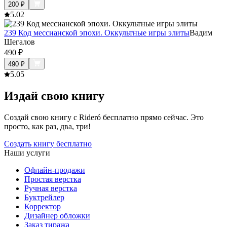
200
₽
5.0
2
239 Код мессианской эпохи. Оккультные игры элиты
Вадим
Шегалов
490
₽
490
₽
5.0
5
Издай свою книгу
Создай свою книгу с Rideró бесплатно прямо сейчас. Это
просто, как раз, два, три!
Создать книгу бесплатно
Наши услуги
Офлайн-продажи
Простая верстка
Ручная верстка
Буктрейлер
Корректор
Дизайнер обложки
Заказ тиража