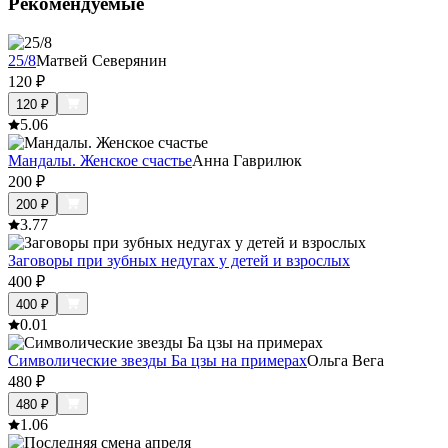
Рекомендуемые
25/8
Матвей Северянин
120
₽
120
₽
5.0
6
Мандалы. Женское счастье
Анна Гаврилюк
200
₽
200
₽
3.7
7
Заговоры при зубных недугах у детей и взрослых
400
₽
400
₽
0.0
1
Символические звезды Ба цзы на примерах
Ольга Вега
480
₽
480
₽
1.0
6