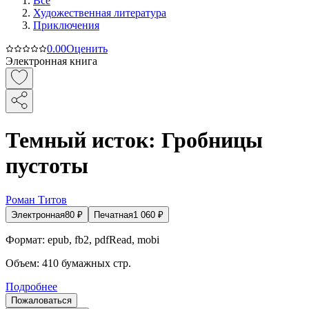
Все
Художественная литература
Приключения
0.0
0
Оценить
Электронная книга
Темный исток: Гробницы
пустоты
Роман Титов
Электронная
80
₽
Печатная
1 060
₽
Формат:
epub, fb2, pdfRead, mobi
Объем:
410
бумажных стр.
Подробнее
Пожаловаться