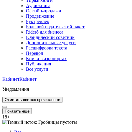
Тираж книги
Аудиокнига
Офлайн-продажи
Продвижение
Буктрейлер
Большой издательский пакет
Rideró для бизнеса
Юридический советник
Дополнительные услуги
Расшифровка текста
Перевод
Книги в аэропортах
Публикация
Все услуги
Кабинет
Кабинет
Уведомления
Отметить все как прочитанные
Показать ещё
18
+