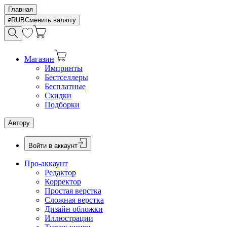
Главная
RUB
Сменить валюту
Магазин
Импринты
Бестселлеры
Бесплатные
Скидки
Подборки
Автору
Войти в аккаунт
Про-аккаунт
Редактор
Корректор
Простая верстка
Сложная верстка
Дизайн обложки
Иллюстрации