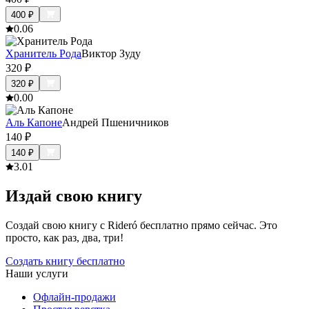
400
₽
0.0
6
Хранитель Рода
Виктор Зуду
320
₽
320
₽
0.0
0
Аль Капоне
Андрей Пшеничников
140
₽
140
₽
3.0
1
Издай свою книгу
Создай свою книгу с Rideró бесплатно прямо сейчас. Это
просто, как раз, два, три!
Создать книгу бесплатно
Наши услуги
Офлайн-продажи