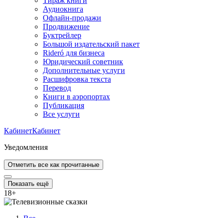
Тираж книги
Аудиокнига
Офлайн-продажи
Продвижение
Буктрейлер
Большой издательский пакет
Rideró для бизнеса
Юридический советник
Дополнительные услуги
Расшифровка текста
Перевод
Книги в аэропортах
Публикация
Все услуги
Кабинет
Кабинет
Уведомления
Отметить все как прочитанные
Показать ещё
18
+