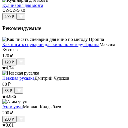
Кулинария для мозга
0.0
400
₽
Рекомендуемые
Как писать сценарии для кино по методу Проппа
Максим
Бухтеев
120
₽
120
₽
4.7
4
Невская русалка
Дмитрий Чудсков
88
₽
88
₽
4.9
36
Атам үчүн
Мирлан Калдыбаев
200
₽
200
₽
0.0
1