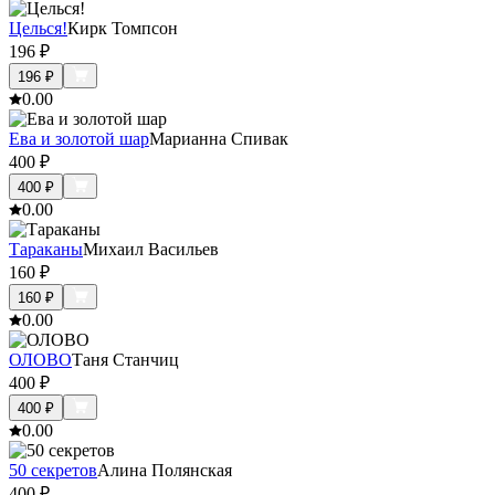
Целься!
Кирк Томпсон
196
₽
196
₽
0.0
0
Ева и золотой шар
Марианна Спивак
400
₽
400
₽
0.0
0
Тараканы
Михаил Васильев
160
₽
160
₽
0.0
0
ОЛОВО
Таня Станчиц
400
₽
400
₽
0.0
0
50 секретов
Алина Полянская
400
₽