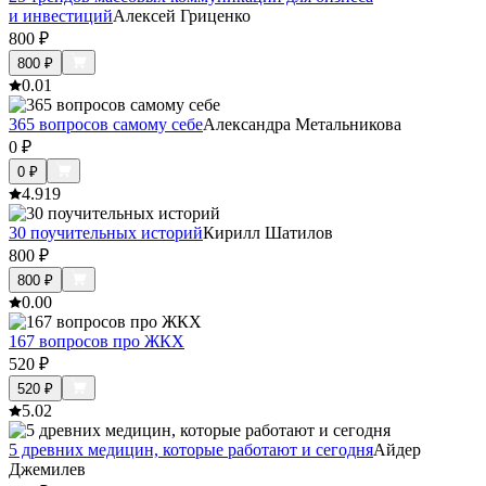
и инвестиций
Алексей Гриценко
800
₽
800
₽
0.0
1
365 вопросов самому себе
Александра Метальникова
0
₽
0
₽
4.9
19
30 поучительных историй
Кирилл Шатилов
800
₽
800
₽
0.0
0
167 вопросов про ЖКХ
520
₽
520
₽
5.0
2
5 древних медицин, которые работают и сегодня
Айдер
Джемилев