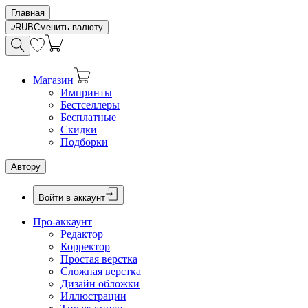
Главная
RUB
Сменить валюту
Магазин
Импринты
Бестселлеры
Бесплатные
Скидки
Подборки
Автору
Войти в аккаунт
Про-аккаунт
Редактор
Корректор
Простая верстка
Сложная верстка
Дизайн обложки
Иллюстрации