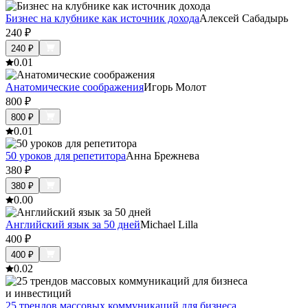
Бизнес на клубнике как источник дохода
Алексей Сабадырь
240
₽
240
₽
0.0
1
Анатомические соображения
Игорь Молот
800
₽
800
₽
0.0
1
50 уроков для репетитора
Анна Брежнева
380
₽
380
₽
0.0
0
Английский язык за 50 дней
Michael Lilla
400
₽
400
₽
0.0
2
25 трендов массовых коммуникаций для бизнеса