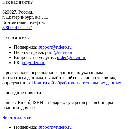
Как нас найти?
620027
,
Россия
,
г. Екатеринбург, а/я 313
Контактный телефон
:
8 800 500 11 67
Написать нам
Поддержка
:
support@ridero.ru
Печать тиража
:
print@ridero.ru
Вопросы по услугам
:
order@ridero.ru
PR
:
pr@ridero.ru
Предоставляя персональные данные по указанным
контактным данным, вы даёте своё согласие на условиях,
определенных
Политикой обработки персональных данных
Последние новости
Плюсы Rideró, ISBN в подарок, буктрейлеры, вебинары
и многое другое
Читать дальше
Поддержка
:
support@ridero.ru