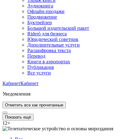
Тираж книги
Аудиокнига
Офлайн-продажи
Продвижение
Буктрейлер
Большой издательский пакет
Rideró для бизнеса
Юридический советник
Дополнительные услуги
Расшифровка текста
Перевод
Книги в аэропортах
Публикация
Все услуги
Кабинет
Кабинет
Уведомления
Отметить все как прочитанные
Показать ещё
12
+