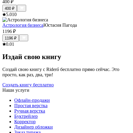
400
₽
400
₽
5.0
10
Астрология бизнеса
Юстасия Пагода
1196
₽
1196
₽
0.0
1
Издай свою книгу
Создай свою книгу с Rideró бесплатно прямо сейчас. Это
просто, как раз, два, три!
Создать книгу бесплатно
Наши услуги
Офлайн-продажи
Простая верстка
Ручная верстка
Буктрейлер
Корректор
Дизайнер обложки
Заказ тиража