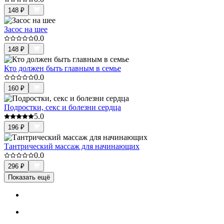
148
₽
Засос на шее
0.0
148
₽
Кто должен быть главным в семье
0.0
160
₽
Подростки, секс и болезни сердца
5.0
196
₽
Тантрический массаж для начинающих
0.0
296
₽
Показать ещё