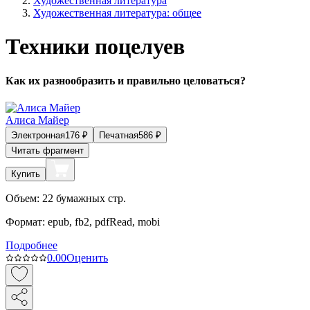
Художественная литература
Художественная литература: общее
Техники поцелуев
Как их разнообразить и правильно целоваться?
Алиса Майер
Электронная
176
₽
Печатная
586
₽
Читать фрагмент
Купить
Объем:
22
бумажных стр.
Формат:
epub, fb2, pdfRead, mobi
Подробнее
0.0
0
Оценить