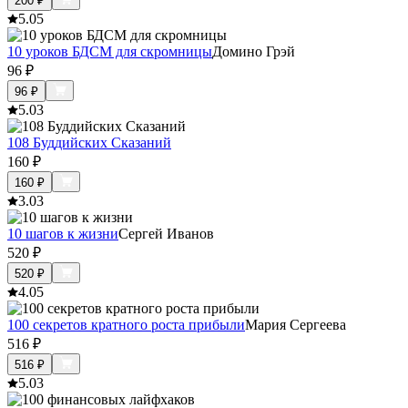
200
₽
5.0
5
10 уроков БДСМ для скромницы
Домино Грэй
96
₽
96
₽
5.0
3
108 Буддийских Сказаний
160
₽
160
₽
3.0
3
10 шагов к жизни
Сергей Иванов
520
₽
520
₽
4.0
5
100 секретов кратного роста прибыли
Мария Сергеева
516
₽
516
₽
5.0
3