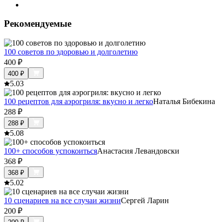
Рекомендуемые
100 советов по здоровью и долголетию
400
₽
400
₽
5.0
3
100 рецептов для аэрогриля: вкусно и легко
Наталья Бибекина
288
₽
288
₽
5.0
8
100+ способов успокоиться
Анастасия Левандовски
368
₽
368
₽
5.0
2
10 сценариев на все случаи жизни
Сергей Ларин
200
₽