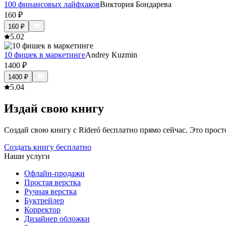
100 финансовых лайфхаков
Виктория Бондарева
160
₽
160
₽
5.0
2
10 фишек в маркетинге
Andrey Kuzmin
1400
₽
1400
₽
5.0
4
Издай свою книгу
Создай свою книгу с Rideró бесплатно прямо сейчас. Это просто,
Создать книгу бесплатно
Наши услуги
Офлайн-продажи
Простая верстка
Ручная верстка
Буктрейлер
Корректор
Дизайнер обложки