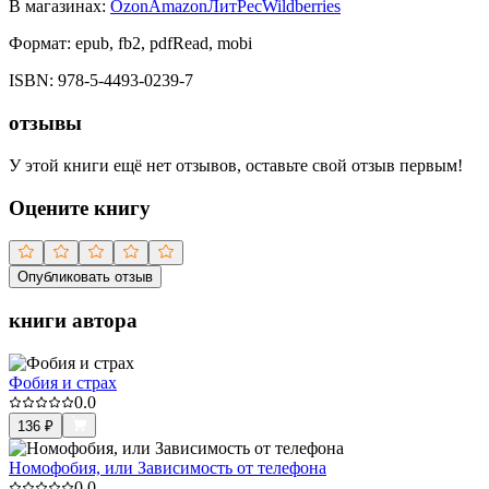
В магазинах:
Ozon
Amazon
ЛитРес
Wildberries
Формат:
epub, fb2, pdfRead, mobi
ISBN:
978-5-4493-0239-7
отзывы
У этой книги ещё нет отзывов, оставьте свой отзыв первым!
Оцените книгу
Опубликовать отзыв
книги автора
Фобия и страх
0.0
136
₽
Номофобия, или Зависимость от телефона
0.0