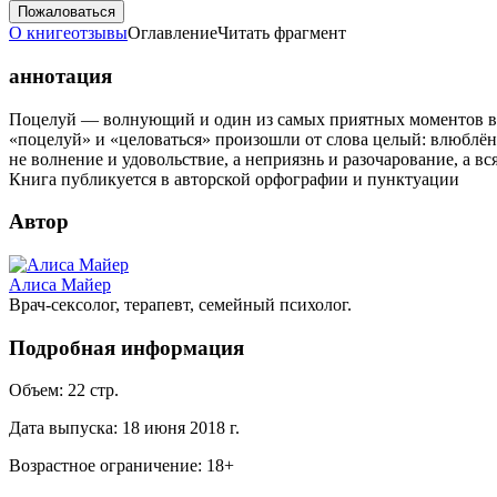
Пожаловаться
О книге
отзывы
Оглавление
Читать фрагмент
аннотация
Поцелуй — волнующий и один из самых приятных моментов в ж
«поцелуй» и «целоваться» произошли от слова целый: влюблён
не волнение и удовольствие, а неприязнь и разочарование, а вс
Книга публикуется в авторской орфографии и пунктуации
Автор
Алиса Майер
Врач-сексолог, терапевт, семейный психолог.
Подробная информация
Объем:
22
стр.
Дата выпуска:
18 июня 2018 г.
Возрастное ограничение:
18
+