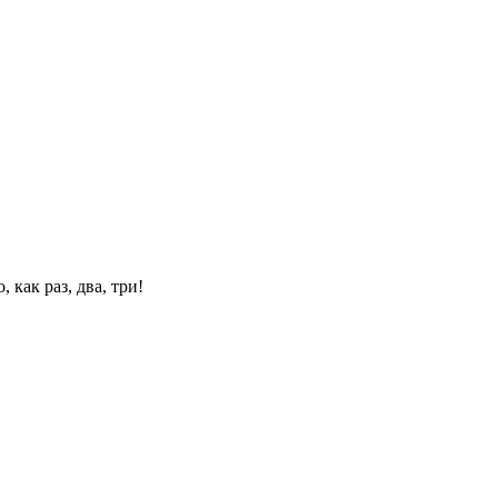
 как раз, два, три!