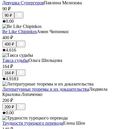
Девушка Супергероя
Павлина Мелихова
90
₽
90
₽
0.0
0
Be Like Chipinkos
Амин Чипинкос
400
₽
400
₽
4.6
16
Такса судьбы
Ольга Шильцова
164
₽
164
₽
4.9
183
Литературные теоремы и их доказательства
Людмила
Крылова-Лопаченко
200
₽
200
₽
0.0
0
Трудности турецкого перевода
Елена Шен