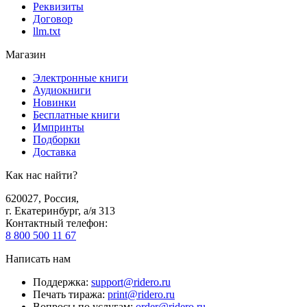
Реквизиты
Договор
llm.txt
Магазин
Электронные книги
Аудиокниги
Новинки
Бесплатные книги
Импринты
Подборки
Доставка
Как нас найти?
620027
,
Россия
,
г. Екатеринбург, а/я 313
Контактный телефон
:
8 800 500 11 67
Написать нам
Поддержка
:
support@ridero.ru
Печать тиража
:
print@ridero.ru
Вопросы по услугам
:
order@ridero.ru