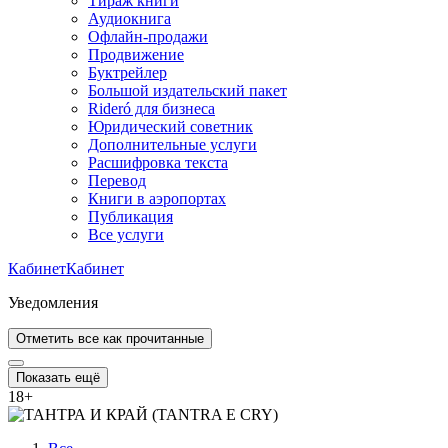
Тираж книги
Аудиокнига
Офлайн-продажи
Продвижение
Буктрейлер
Большой издательский пакет
Rideró для бизнеса
Юридический советник
Дополнительные услуги
Расшифровка текста
Перевод
Книги в аэропортах
Публикация
Все услуги
Кабинет
Кабинет
Уведомления
Отметить все как прочитанные
Показать ещё
18
+