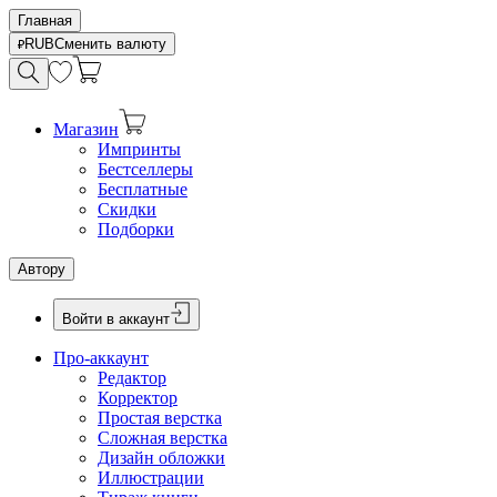
Главная
RUB
Сменить валюту
Магазин
Импринты
Бестселлеры
Бесплатные
Скидки
Подборки
Автору
Войти в аккаунт
Про-аккаунт
Редактор
Корректор
Простая верстка
Сложная верстка
Дизайн обложки
Иллюстрации