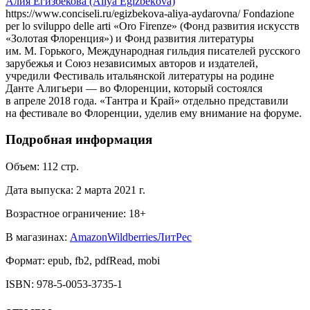
Алия Егизбекова (Aliya Egizbekova)
https://www.conciseli.ru/egizbekova-aliya-aydarovna/ Fondazione
per lo sviluppo delle arti «Oro Firenze» (Фонд развития искусств
«Золотая Флоренция») и Фонд развития литературы
им. М. Горького, Международная гильдия писателей русского
зарубежья и Союз независимых авторов и издателей,
учредили Фестиваль итальянской литературы на родине
Данте Алигьери — во Флоренции, который состоялся
в апреле 2018 года. «Тантра и Край» отдельно представили
на фестивале во Флоренции, уделив ему внимание на форуме.
Подробная информация
Объем:
112
стр.
Дата выпуска:
2 марта 2021 г.
Возрастное ограничение:
18
+
В магазинах:
Amazon
Wildberries
ЛитРес
Формат:
epub, fb2, pdfRead, mobi
ISBN:
978-5-0053-3735-1