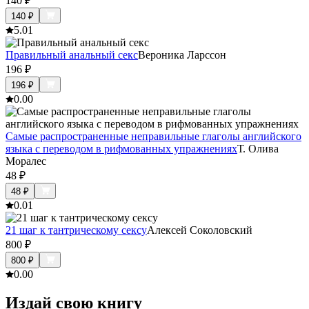
140
₽
140
₽
5.0
1
Правильный анальный секс
Вероника Ларссон
196
₽
196
₽
0.0
0
Самые распространенные неправильные глаголы английского
языка с переводом в рифмованных упражнениях
Т. Олива
Моралес
48
₽
48
₽
0.0
1
21 шаг к тантрическому сексу
Алексей Соколовский
800
₽
800
₽
0.0
0
Издай свою книгу