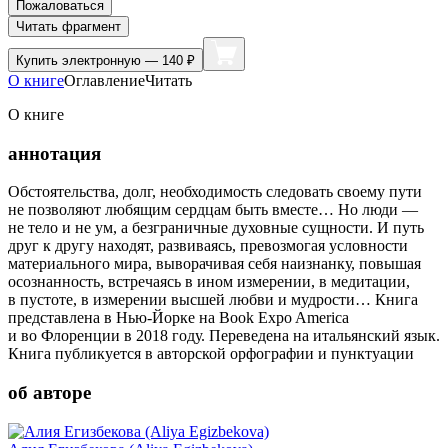
Пожаловаться
Читать фрагмент
Купить
электронную — 140 ₽
О книге
Оглавление
Читать
О книге
аннотация
Обстоятельства, долг, необходимость следовать своему пути
не позволяют любящим сердцам быть вместе… Но люди —
не тело и не ум, а безграничные духовные сущности. И путь
друг к другу находят, развиваясь, превозмогая условности
материального мира, выворачивая себя наизнанку, повышая
осознанность, встречаясь в ином измерении, в медитации,
в пустоте, в измерении высшей любви и мудрости… Книга
представлена в Нью-Йорке на Book Expo America
и во Флоренции в 2018 году. Переведена на итальянский язык.
Книга публикуется в авторской орфографии и пунктуации
об авторе