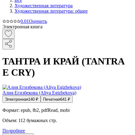
Все
Художественная литература
Художественная литература: общее
0.0
1
Оценить
Электронная книга
ТАНТРА И КРАЙ (TANTRA
E CRY)
Алия Егизбекова (Aliya Egizbekova)
Электронная
140
₽
Печатная
641
₽
Формат:
epub, fb2, pdfRead, mobi
Объем:
112
бумажных стр.
Подробнее