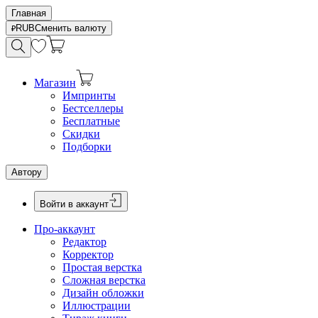
Главная
RUB
Сменить валюту
Магазин
Импринты
Бестселлеры
Бесплатные
Скидки
Подборки
Автору
Войти в аккаунт
Про-аккаунт
Редактор
Корректор
Простая верстка
Сложная верстка
Дизайн обложки
Иллюстрации