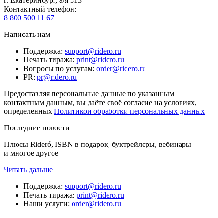
г. Екатеринбург, а/я 313
Контактный телефон
:
8 800 500 11 67
Написать нам
Поддержка
:
support@ridero.ru
Печать тиража
:
print@ridero.ru
Вопросы по услугам
:
order@ridero.ru
PR
:
pr@ridero.ru
Предоставляя персональные данные по указанным
контактным данным, вы даёте своё согласие на условиях,
определенных
Политикой обработки персональных данных
Последние новости
Плюсы Rideró, ISBN в подарок, буктрейлеры, вебинары
и многое другое
Читать дальше
Поддержка
:
support@ridero.ru
Печать тиража
:
print@ridero.ru
Наши услуги
:
order@ridero.ru