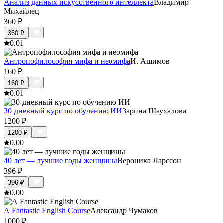
Анализ данных искусственного интеллекта
Владимир
Михайлец
360
₽
360
₽
0.0
1
Антропофилософия мифа и неомифа
И. Ашимов
160
₽
160
₽
0.0
1
30-дневный курс по обучению ИИ
Зарина Шаухалова
1200
₽
1200
₽
0.0
0
40 лет — лучшие годы женщины
Вероника Ларссон
396
₽
396
₽
0.0
0
A Fantastic English Course
Александр Чумаков
1000
₽