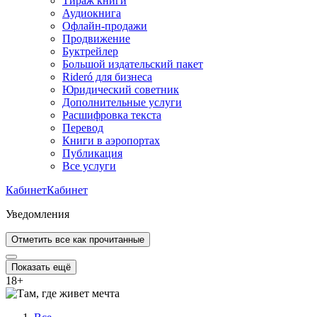
Тираж книги
Аудиокнига
Офлайн-продажи
Продвижение
Буктрейлер
Большой издательский пакет
Rideró для бизнеса
Юридический советник
Дополнительные услуги
Расшифровка текста
Перевод
Книги в аэропортах
Публикация
Все услуги
Кабинет
Кабинет
Уведомления
Отметить все как прочитанные
Показать ещё
18
+