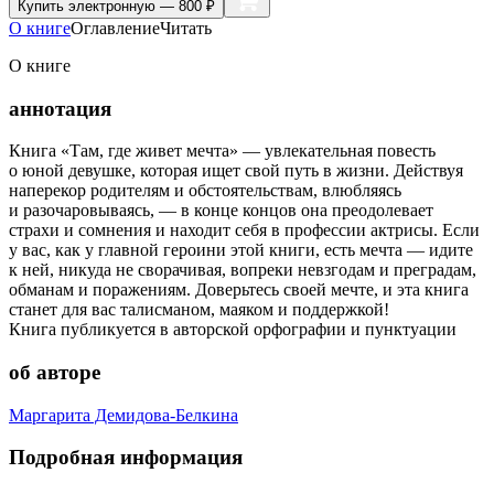
Купить
электронную — 800 ₽
О книге
Оглавление
Читать
О книге
аннотация
Книга «Там, где живет мечта» — увлекательная повесть
о юной девушке, которая ищет свой путь в жизни. Действуя
наперекор родителям и обстоятельствам, влюбляясь
и разочаровываясь, — в конце концов она преодолевает
страхи и сомнения и находит себя в профессии актрисы. Если
у вас, как у главной героини этой книги, есть мечта — идите
к ней, никуда не сворачивая, вопреки невзгодам и преградам,
обманам и поражениям. Доверьтесь своей мечте, и эта книга
станет для вас талисманом, маяком и поддержкой!
Книга публикуется в авторской орфографии и пунктуации
об авторе
Маргарита Демидова-Белкина
Подробная информация