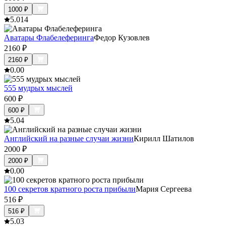
1000
₽
5.0
14
Аватары Флабелеферинга
Федор Кузовлев
2160
₽
2160
₽
0.0
0
555 мудрых мыслей
600
₽
600
₽
5.0
4
Английский на разные случаи жизни
Кирилл Шатилов
2000
₽
2000
₽
0.0
0
100 секретов кратного роста прибыли
Мария Сергеева
516
₽
516
₽
5.0
3