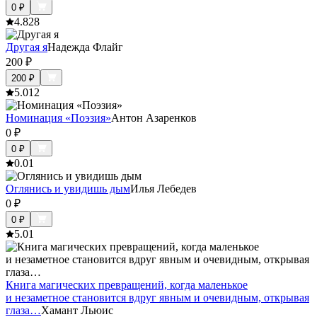
0
₽
4.8
28
Другая я
Надежда Флайг
200
₽
200
₽
5.0
12
Номинация «Поэзия»
Антон Азаренков
0
₽
0
₽
0.0
1
Оглянись и увидишь дым
Илья Лебедев
0
₽
0
₽
5.0
1
Книга магических превращений, когда маленькое
и незаметное становится вдруг явным и очевидным, открывая
глаза…
Хамант Льюис