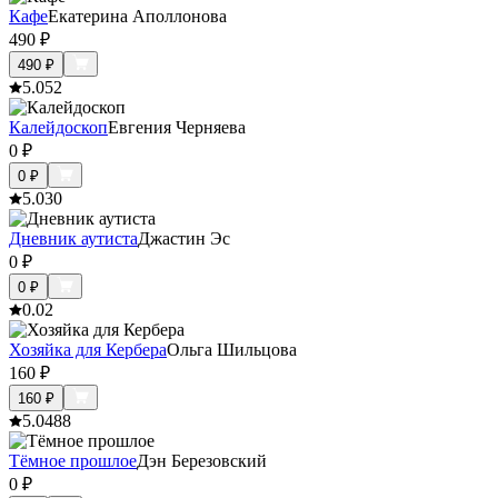
Кафе
Екатерина Аполлонова
490
₽
490
₽
5.0
52
Калейдоскоп
Евгения Черняева
0
₽
0
₽
5.0
30
Дневник аутиста
Джастин Эс
0
₽
0
₽
0.0
2
Хозяйка для Кербера
Ольга Шильцова
160
₽
160
₽
5.0
488
Тёмное прошлое
Дэн Березовский
0
₽