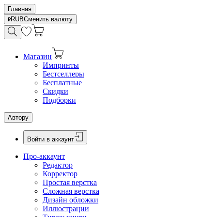
Главная
RUB
Сменить валюту
Магазин
Импринты
Бестселлеры
Бесплатные
Скидки
Подборки
Автору
Войти в аккаунт
Про-аккаунт
Редактор
Корректор
Простая верстка
Сложная верстка
Дизайн обложки
Иллюстрации