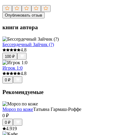
Опубликовать отзыв
книги автора
Бессердечный Зайчик (?)
4.8
100
₽
Игрок 1:0
4.8
0
₽
Рекомендуемые
Мороз по коже
Татьяна Гармаш-Роффе
0
₽
0
₽
4.9
19