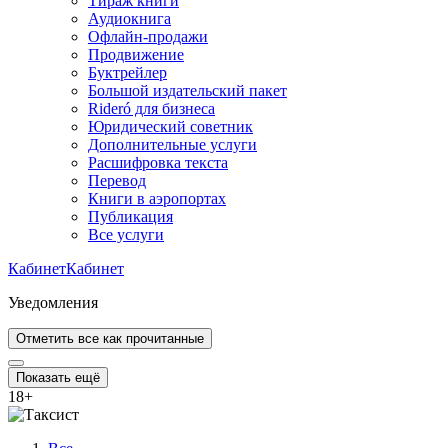
Тираж книги
Аудиокнига
Офлайн-продажи
Продвижение
Буктрейлер
Большой издательский пакет
Rideró для бизнеса
Юридический советник
Дополнительные услуги
Расшифровка текста
Перевод
Книги в аэропортах
Публикация
Все услуги
Кабинет
Кабинет
Уведомления
Отметить все как прочитанные
Показать ещё
18
+