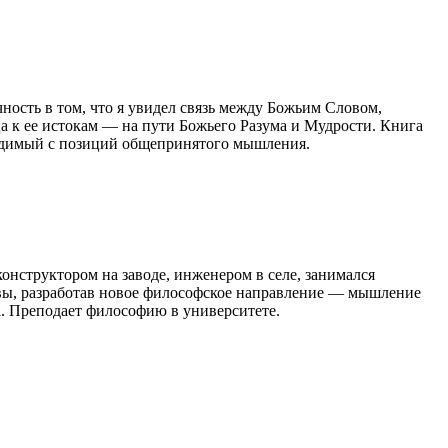
сть в том, что я увидел связь между Божьим Словом,
а к ее истокам — на пути Божьего Разума и Мудрости. Книга
видимый с позиций общепринятого мышления.
онструктором на заводе, инженером в селе, занимался
квы, разработав новое философское направление — мышление
а. Преподает философию в университете.