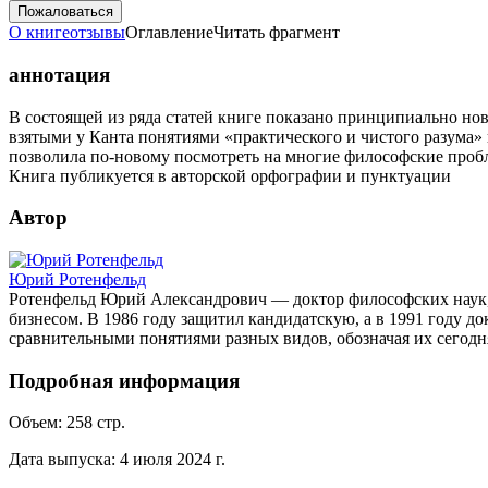
Пожаловаться
О книге
отзывы
Оглавление
Читать фрагмент
аннотация
В состоящей из ряда статей книге показано принципиально н
взятыми у Канта понятиями «практического и чистого разума»
позволила по-новому посмотреть на многие философские про
Книга публикуется в авторской орфографии и пунктуации
Автор
Юрий Ротенфельд
Ротенфельд Юрий Александрович — доктор философских наук, пр
бизнесом. В 1986 году защитил кандидатскую, а в 1991 году
сравнительными понятиями разных видов, обозначая их сегодн
Подробная информация
Объем:
258
стр.
Дата выпуска:
4 июля 2024 г.