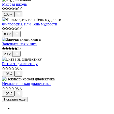
Мудрая школа
0.0
100
₽
Философия, или Тень мудрости
0.0
80
₽
Запечатанная книга
5.0
20
₽
Битва за диалектику
0.0
108
₽
Неклассическая диалектика
0.0
100
₽
Показать ещё