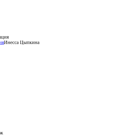
ия
Инесса Цыпкина
уж