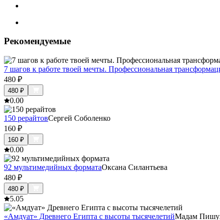
Рекомендуемые
7 шагов к работе твоей мечты. Профессиональная трансформац
480
₽
480
₽
0.0
0
150 рерайтов
Сергей Соболенко
160
₽
160
₽
0.0
0
92 мультимедийных формата
Оксана Силантьева
480
₽
480
₽
5.0
5
«Амдуат» Древнего Египта с высоты тысячелетий
Мадам Пиш