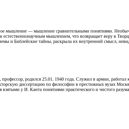
овое мышление — мышление сравнительными понятиями. Необычно
 и естественнонаучным мышлением, что возвращает веру в Творц
блемы и Библейские тайны, раскрыла их внутренний смысл, не
офессор, родился 25.01. 1940 года. Служил в армии, работал к
 докторскую диссертацию по философии в престижных вузах Мос
я взятыми у И. Канта понятиями практического и чистого разум