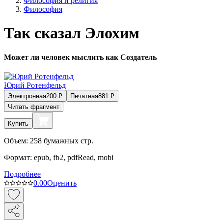
Философия и религия
Философия
Так сказал Элохим
Может ли человек мыслить как Создатель
Юрий Ротенфельд
Электронная
200
₽
Печатная
881
₽
Читать фрагмент
Купить
Объем:
258
бумажных стр.
Формат:
epub, fb2, pdfRead, mobi
Подробнее
0.0
0
Оценить