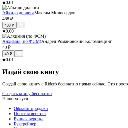
0.0
1
Айкидо диалога
Максим Милосердов
488
₽
488
₽
0.0
0
Алхимия (по ФСМ)
Андрей Романовский-Коломиецинг
40
₽
40
₽
0.0
1
Издай свою книгу
Создай свою книгу с Rideró бесплатно прямо сейчас. Это просто,
Создать книгу бесплатно
Наши услуги
Офлайн-продажи
Простая верстка
Ручная верстка
Буктрейлер