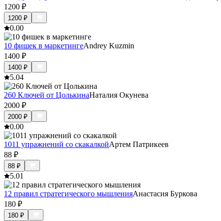
1200
₽
1200
₽
0.0
0
10 фишек в маркетинге
Andrey Kuzmin
1400
₽
1400
₽
5.0
4
260 Ключей от Цолькина
Наталия Окунева
2000
₽
2000
₽
0.0
0
1011 упражнений со скакалкой
Артем Патрикеев
88
₽
88
₽
5.0
1
12 правил стратегического мышления
Анастасия Буркова
180
₽
180
₽