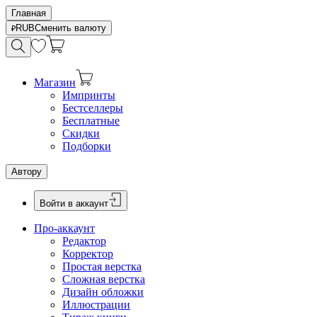
Главная
RUB
Сменить валюту
Магазин
Импринты
Бестселлеры
Бесплатные
Скидки
Подборки
Автору
Войти в аккаунт
Про-аккаунт
Редактор
Корректор
Простая верстка
Сложная верстка
Дизайн обложки
Иллюстрации