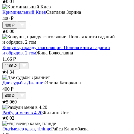
0.0
1
Криминальный Киев
Светлана Зорина
400
₽
400
₽
0.0
0
Кощуны, правду глаголящие. Полная книга гаданий
и обрядов. 2 том
Жива Божеславна
1166
₽
1166
₽
4.3
4
Две судьбы Джаннет
Элина Базоркина
400
₽
400
₽
5.0
60
Разбуди меня в 4.20
Филипп Лис
0.0
2
Әңгімелер қазақ тілінде
Райса Каримбаева