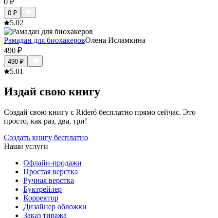
0
₽
0
₽
5.0
2
Рамадан для биохакеров
Олена Исламкина
490
₽
490
₽
5.0
1
Издай свою книгу
Создай свою книгу с Rideró бесплатно прямо сейчас. Это
просто, как раз, два, три!
Создать книгу бесплатно
Наши услуги
Офлайн-продажи
Простая верстка
Ручная верстка
Буктрейлер
Корректор
Дизайнер обложки
Заказ тиража