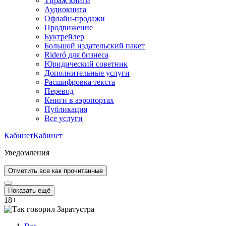
Тираж книги
Аудиокнига
Офлайн-продажи
Продвижение
Буктрейлер
Большой издательский пакет
Rideró для бизнеса
Юридический советник
Дополнительные услуги
Расшифровка текста
Перевод
Книги в аэропортах
Публикация
Все услуги
Кабинет
Кабинет
Уведомления
Отметить все как прочитанные
Показать ещё
18
+