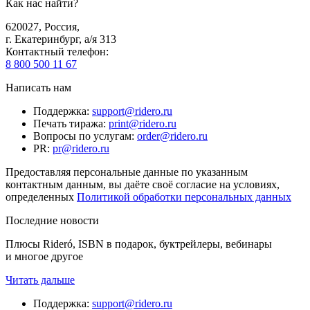
Как нас найти?
620027
,
Россия
,
г. Екатеринбург, а/я 313
Контактный телефон
:
8 800 500 11 67
Написать нам
Поддержка
:
support@ridero.ru
Печать тиража
:
print@ridero.ru
Вопросы по услугам
:
order@ridero.ru
PR
:
pr@ridero.ru
Предоставляя персональные данные по указанным
контактным данным, вы даёте своё согласие на условиях,
определенных
Политикой обработки персональных данных
Последние новости
Плюсы Rideró, ISBN в подарок, буктрейлеры, вебинары
и многое другое
Читать дальше
Поддержка
:
support@ridero.ru