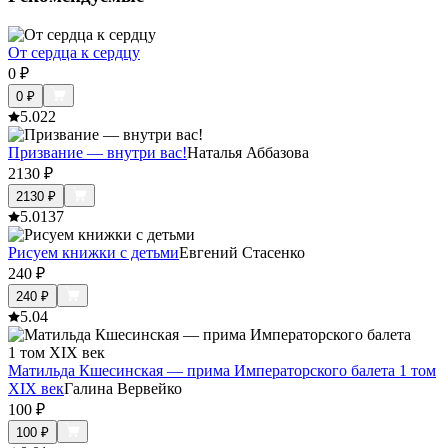
От сердца к сердцу
0
₽
0
₽
5.0
22
Призвание — внутри вас!
Наталья Аббазова
2130
₽
2130
₽
5.0
137
Рисуем книжки с детьми
Евгений Стасенко
240
₽
240
₽
5.0
4
Матильда Кшесинская — прима Императорского балета 1 том
XIX век
Галина Вервейко
100
₽
100
₽