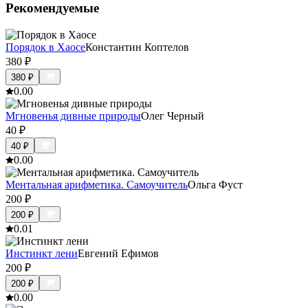
Рекомендуемые
Порядок в Хаосе
Константин Коптелов
380
₽
380
₽
0.0
0
Мгновенья дивные природы
Олег Черный
40
₽
40
₽
0.0
0
Ментальная арифметика. Самоучитель
Ольга Фуст
200
₽
200
₽
0.0
1
Инстинкт лени
Евгений Ефимов
200
₽
200
₽
0.0
0