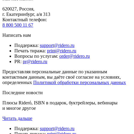
620027
,
Россия
,
г. Екатеринбург, а/я 313
Контактный телефон
:
8 800 500 11 67
Написать нам
Поддержка
:
support@ridero.ru
Печать тиража
:
print@ridero.ru
Вопросы по услугам
:
order@ridero.ru
PR
:
pr@ridero.ru
Предоставляя персональные данные по указанным
контактным данным, вы даёте своё согласие на условиях,
определенных
Политикой обработки персональных данных
Последние новости
Плюсы Rideró, ISBN в подарок, буктрейлеры, вебинары
и многое другое
Читать дальше
Поддержка
:
support@ridero.ru
Печать тиража
:
print@ridero.ru