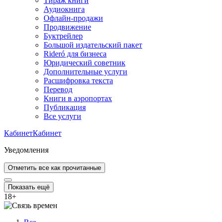
Тираж книги
Аудиокнига
Офлайн-продажи
Продвижение
Буктрейлер
Большой издательский пакет
Rideró для бизнеса
Юридический советник
Дополнительные услуги
Расшифровка текста
Перевод
Книги в аэропортах
Публикация
Все услуги
Кабинет
Кабинет
Уведомления
Отметить все как прочитанные
Показать ещё
18
+