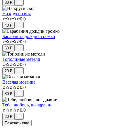
80
₽
На круги своя
0.0
48
₽
Барабанил дождик громко
0.0
60
₽
Тополиные метели
0.0
20
₽
Веселая мозаика
0.0
80
₽
Тебе, любовь, во здравие
0.0
20
₽
Показать ещё