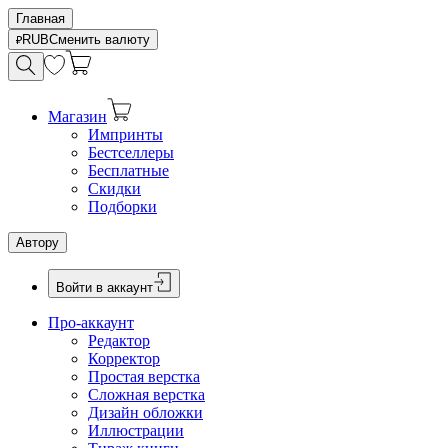
Главная
RUB
Сменить валюту
Магазин
Импринты
Бестселлеры
Бесплатные
Скидки
Подборки
Автору
Войти в аккаунт
Про-аккаунт
Редактор
Корректор
Простая верстка
Сложная верстка
Дизайн обложки
Иллюстрации