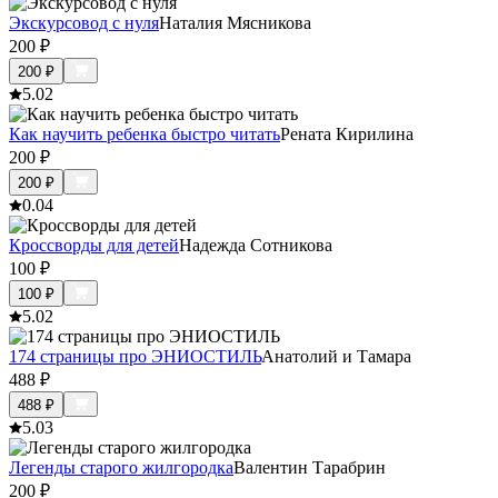
Экскурсовод с нуля
Наталия Мясникова
200
₽
200
₽
5.0
2
Как научить ребенка быстро читать
Рената Кирилина
200
₽
200
₽
0.0
4
Кроссворды для детей
Надежда Сотникова
100
₽
100
₽
5.0
2
174 страницы про ЭНИОСТИЛЬ
Анатолий и Тамара
488
₽
488
₽
5.0
3
Легенды старого жилгородка
Валентин Тарабрин
200
₽