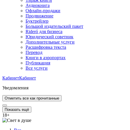
Тираж книги
Аудиокнига
Офлайн-продажи
Продвижение
Буктрейлер
Большой издательский пакет
Rideró для бизнеса
Юридический советник
Дополнительные услуги
Расшифровка текста
Перевод
Книги в аэропортах
Публикация
Все услуги
Кабинет
Кабинет
Уведомления
Отметить все как прочитанные
Показать ещё
18
+