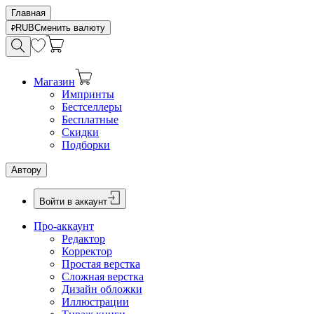
Главная
RUB
Сменить валюту
Магазин
Импринты
Бестселлеры
Бесплатные
Скидки
Подборки
Автору
Войти в аккаунт
Про-аккаунт
Редактор
Корректор
Простая верстка
Сложная верстка
Дизайн обложки
Иллюстрации