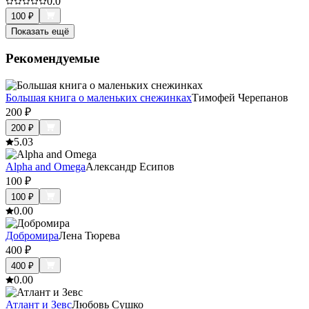
0.0
100
₽
Показать ещё
Рекомендуемые
Большая книга о маленьких снежинках
Тимофей Черепанов
200
₽
200
₽
5.0
3
Alpha and Omega
Александр Есипов
100
₽
100
₽
0.0
0
Добромира
Лена Тюрева
400
₽
400
₽
0.0
0
Атлант и Зевс
Любовь Сушко