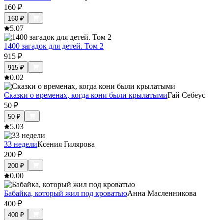
160
₽
160
₽
5.0
7
1400 загадок для детей. Том 2
915
₽
915
₽
0.0
2
Сказки о временах, когда кони были крылатыми
Гай Себеус
50
₽
50
₽
5.0
3
33 недели
Ксения Гилярова
200
₽
200
₽
0.0
0
Бабайка, который жил под кроватью
Анна Масленникова
400
₽
400
₽