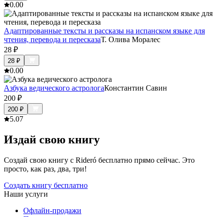
0.0
0
Адаптированные тексты и рассказы на испанском языке для
чтения, перевода и пересказа
Т. Олива Моралес
28
₽
28
₽
0.0
0
Азбука ведического астролога
Константин Савин
200
₽
200
₽
5.0
7
Издай свою книгу
Создай свою книгу с Rideró бесплатно прямо сейчас. Это
просто, как раз, два, три!
Создать книгу бесплатно
Наши услуги
Офлайн-продажи