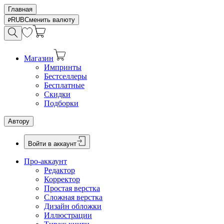
Главная
RUB
Сменить валюту
Магазин
Импринты
Бестселлеры
Бесплатные
Скидки
Подборки
Автору
Войти в аккаунт
Про-аккаунт
Редактор
Корректор
Простая верстка
Сложная верстка
Дизайн обложки
Иллюстрации