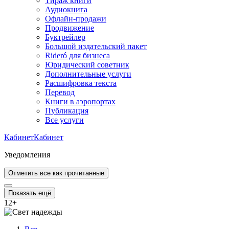
Тираж книги
Аудиокнига
Офлайн-продажи
Продвижение
Буктрейлер
Большой издательский пакет
Rideró для бизнеса
Юридический советник
Дополнительные услуги
Расшифровка текста
Перевод
Книги в аэропортах
Публикация
Все услуги
Кабинет
Кабинет
Уведомления
Отметить все как прочитанные
Показать ещё
12
+