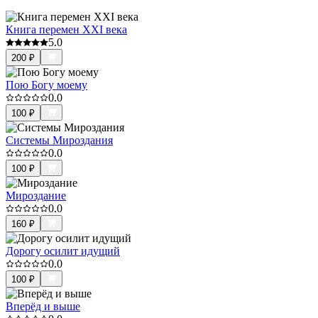
Книга перемен XXI века
5.0
200
₽
Пою Богу моему
0.0
100
₽
Системы Мироздания
0.0
100
₽
Мироздание
0.0
160
₽
Дорогу осилит идущий
0.0
100
₽
Вперёд и выше