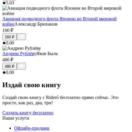
5.0
3
Авиация подводного флота Японии во Второй мировой
войне
Александр Брюханов
160
₽
160
₽
0.0
0
Андрею Рублёву
Яков Быль
480
₽
480
₽
0.0
0
Издай свою книгу
Создай свою книгу с Rideró бесплатно прямо сейчас. Это
просто, как раз, два, три!
Создать книгу бесплатно
Наши услуги
Офлайн-продажи