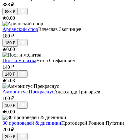
888
₽
888
₽
0.0
0
Арианский спор
Вячеслав Звягинцев
180
₽
180
₽
0.0
0
Пост и молитва
Нина Стефанович
140
₽
140
₽
5.0
3
Аммонитус Прекраснус
Александр Григорьев
100
₽
100
₽
0.0
0
30 проповедей & дневники
Протоиерей Родион Путятин
200
₽
200
₽