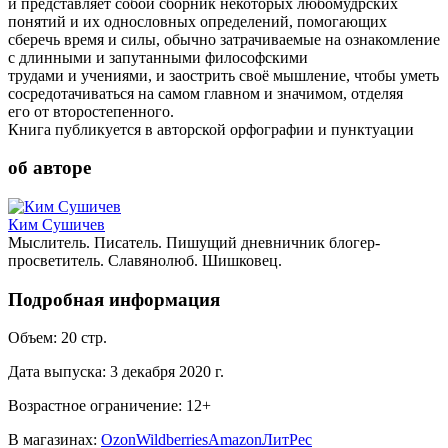
и представляет собой сборник некоторых любомудрских
понятий и их однословных определений, помогающих
сберечь время и силы, обычно затрачиваемые на ознакомление
с длинными и запутанными философскими
трудами и учениями, и заострить своё мышление, чтобы уметь
сосредотачиваться на самом главном и значимом, отделяя
его от второстепенного.
Книга публикуется в авторской орфографии и пунктуации
об авторе
Ким Сушичев
Мыслитель. Писатель. Пишущий дневничник блогер-
просветитель. Славянолюб. Шишковец.
Подробная информация
Объем:
20
стр.
Дата выпуска:
3 декабря 2020 г.
Возрастное ограничение:
12
+
В магазинах:
Ozon
Wildberries
Amazon
ЛитРес