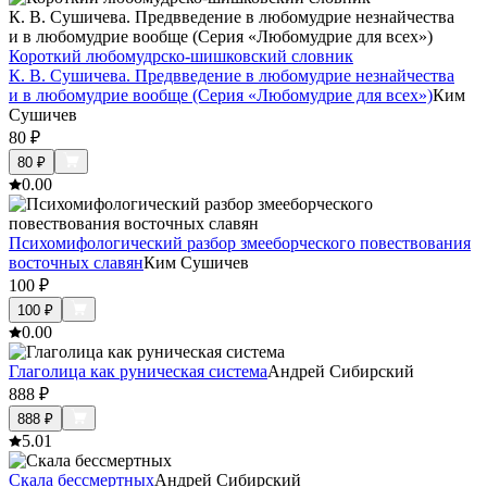
Короткий любомудрско-шишковский словник
К. В. Сушичева. Предвведение в любомудрие незнайчества
и в любомудрие вообще (Серия «Любомудрие для всех»)
Ким
Сушичев
80
₽
80
₽
0.0
0
Психомифологический разбор змееборческого повествования
восточных славян
Ким Сушичев
100
₽
100
₽
0.0
0
Глаголица как руническая система
Андрей Сибирский
888
₽
888
₽
5.0
1
Скала бессмертных
Андрей Сибирский