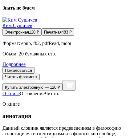
Знать не будем
Ким Сушичев
Электронная
120
₽
Печатная
483
₽
Формат:
epub, fb2, pdfRead, mobi
Объем:
20
бумажных стр.
Подробнее
Пожаловаться
Читать фрагмент
Купить
электронную — 120 ₽
О книге
Оглавление
Читать
О книге
аннотация
Данный словник является предвведением в философию
агностицизма и скептицизма и в философию вообще,