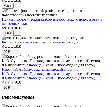
0.0
400
₽
Психомифологический разбор змееборческого повествования
восточных славян
0.0
100
₽
Россия-Русь в зеркале «Замороженного сердца»
0.0
20
₽
Короткий любомудрско-шишковский словник
К. В. Сушичева. Предвведение в любомудрие незнайчества
и в любомудрие вообще (Серия «Любомудрие для всех»)
0.0
80
₽
Рекомендуемые