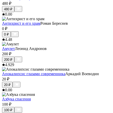
480
₽
480
₽
0.0
0
Антихрист и его храм
Роман Береснев
0
₽
0
₽
4.4
8
Амулет
Леонид Андронов
200
₽
200
₽
4.9
29
Апокалипсис глазами современника
Аркадий Воеводин
20
₽
20
₽
0.0
0
Азбука спасения
100
₽
100
₽