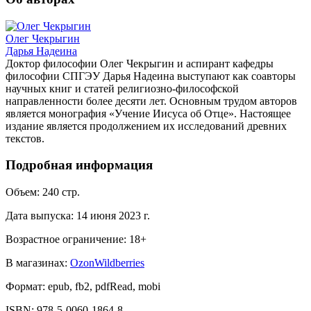
Олег Чекрыгин
Дарья Надеина
Доктор философии Олег Чекрыгин и аспирант кафедры
философии СПГЭУ Дарья Надеина выступают как соавторы
научных книг и статей религиозно-философской
направленности более десяти лет. Основным трудом авторов
является монография «Учение Иисуса об Отце». Настоящее
издание является продолжением их исследований древних
текстов.
Подробная информация
Объем:
240
стр.
Дата выпуска:
14 июня 2023 г.
Возрастное ограничение:
18
+
В магазинах:
Ozon
Wildberries
Формат:
epub, fb2, pdfRead, mobi
ISBN:
978-5-0060-1864-8