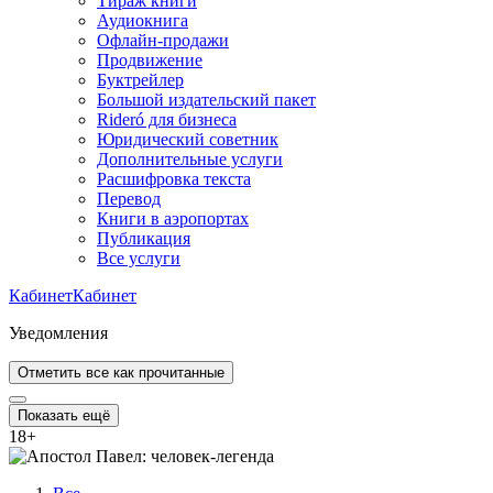
Тираж книги
Аудиокнига
Офлайн-продажи
Продвижение
Буктрейлер
Большой издательский пакет
Rideró для бизнеса
Юридический советник
Дополнительные услуги
Расшифровка текста
Перевод
Книги в аэропортах
Публикация
Все услуги
Кабинет
Кабинет
Уведомления
Отметить все как прочитанные
Показать ещё
18
+