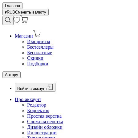
Главная
RUB
Сменить валюту
Магазин
Импринты
Бестселлеры
Бесплатные
Скидки
Подборки
Автору
Войти в аккаунт
Про-аккаунт
Редактор
Корректор
Простая верстка
Сложная верстка
Дизайн обложки
Иллюстрации