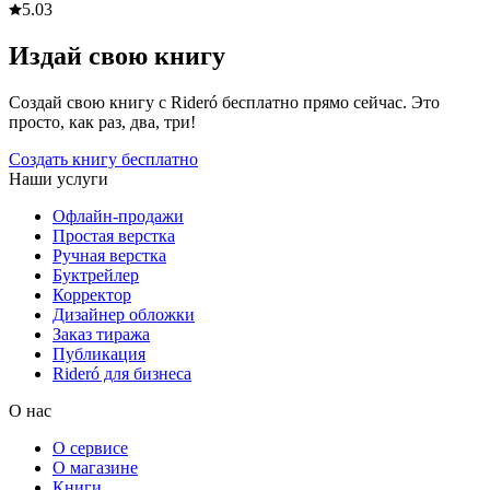
5.0
3
Издай свою книгу
Создай свою книгу с Rideró бесплатно прямо сейчас. Это
просто, как раз, два, три!
Создать книгу бесплатно
Наши услуги
Офлайн-продажи
Простая верстка
Ручная верстка
Буктрейлер
Корректор
Дизайнер обложки
Заказ тиража
Публикация
Rideró для бизнеса
О нас
О сервисе
О магазине
Книги