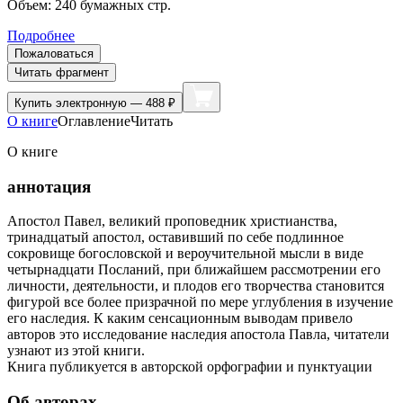
Объем:
240
бумажных стр.
Подробнее
Пожаловаться
Читать фрагмент
Купить
электронную — 488 ₽
О книге
Оглавление
Читать
О книге
аннотация
Апостол Павел, великий проповедник христианства,
тринадцатый апостол, оставивший по себе подлинное
сокровище богословской и вероучительной мысли в виде
четырнадцати Посланий, при ближайшем рассмотрении его
личности, деятельности, и плодов его творчества становится
фигурой все более призрачной по мере углубления в изучение
его наследия. К каким сенсационным выводам привело
авторов это исследование наследия апостола Павла, читатели
узнают из этой книги.
Книга публикуется в авторской орфографии и пунктуации
Об авторах