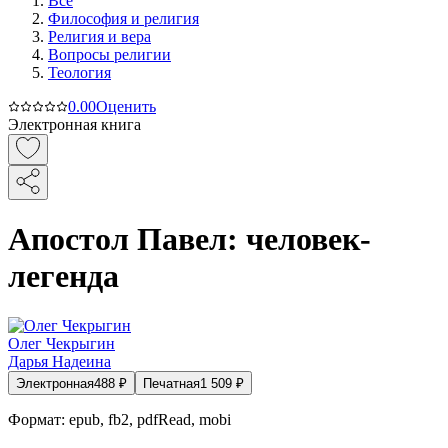
Все
Философия и религия
Религия и вера
Вопросы религии
Теология
0.0
0
Оценить
Электронная книга
Апостол Павел: человек-
легенда
Олег Чекрыгин
Дарья Надеина
Электронная
488
₽
Печатная
1 509
₽
Формат:
epub, fb2, pdfRead, mobi