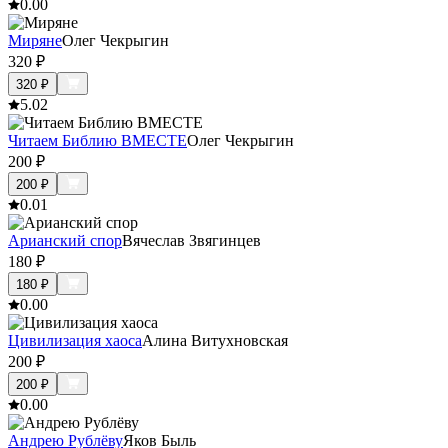
0.0
0
Миряне
Олег Чекрыгин
320
₽
320
₽
5.0
2
Читаем Библию ВМЕСТЕ
Олег Чекрыгин
200
₽
200
₽
0.0
1
Арианский спор
Вячеслав Звягинцев
180
₽
180
₽
0.0
0
Цивилизация хаоса
Алина Витухновская
200
₽
200
₽
0.0
0
Андрею Рублёву
Яков Быль