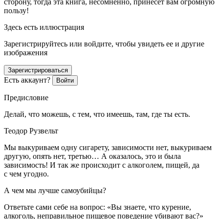
сторону, тогда эта книга, несомненно, принесет вам огромную
пользу!
Здесь есть иллюстрация
Зарегистрируйтесь или войдите, чтобы увидеть ее и другие
изображения
Зарегистрироваться
Есть аккаунт?
Войти
Предисловие
Делай, что можешь, с тем, что имеешь, там, где ты есть.
Теодор Рузвельт
Мы выкуриваем одну
сигар
ету, зависимости нет, выкуриваем
другую, опять нет, третью… А оказалось, это и была
зависимость! И так же происходит с
алкогол
ем, пищей, да
с чем угодно.
А чем мы лучше
самоубий
цы?
Ответьте сами себе на вопрос: «Вы знаете, что курение,
алкогол
ь, неправильное пищевое поведение убивают вас?»