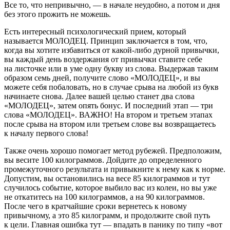
Все то, что непривычно, — в начале неудобно, а потом и дня
без этого прожить не можешь.
Есть интересный психологический прием, который
называется МОЛОДЕЦ. Принцип заключается в том, что,
когда вы хотите избавиться от какой-либо дурной привычки,
вы каждый день воздержания от привычки ставите себе
на листочке или в уме одну букву из слова. Выдержав таким
образом семь дней, получите слово «МОЛОДЕЦ», и вы
можете себя побаловать, но в случае срыва на любой из букв
начинаете снова. Далее вашей целью станет два слова
«МОЛОДЕЦ», затем опять бонус. И последний этап — три
слова «МОЛОДЕЦ». ВАЖНО! На втором и третьем этапах
после срыва на втором или третьем слове вы возвращаетесь
к началу первого слова!
Также очень хорошо помогает метод рубежей. Предположим,
вы весите 100 килограммов. Дойдите до определенного
промежуточного результата и привыкните к нему как к норме.
Допустим, вы остановились на весе 85 килограммов и тут
случилось событие, которое выбило вас из колеи, но вы уже
не откатитесь на 100 килограммов, а на 90 килограммов.
После чего в кратчайшие сроки вернетесь к новому
привычному, а это 85 килограмм, и продолжите свой путь
к цели. Главная ошибка тут — впадать в панику по типу «вот