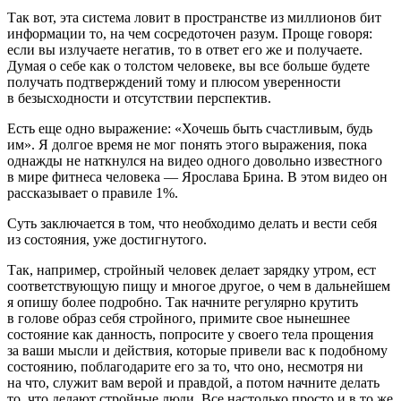
Так вот, эта система ловит в пространстве из миллионов бит
информации то, на чем сосредоточен разум. Проще говоря:
если вы излучаете негатив, то в ответ его же и получаете.
Думая о себе как о толстом человеке, вы все больше будете
получать подтверждений тому и плюсом уверенности
в безысходности и отсутствии перспектив.
Есть еще одно выражение: «Хочешь быть счастливым, будь
им». Я долгое время не мог понять этого выражения, пока
однажды не наткнулся на видео одного довольно известного
в мире фитнеса человека — Ярослава Брина. В этом видео он
рассказывает о правиле 1%.
Суть заключается в том, что необходимо делать и вести себя
из состояния, уже достигнутого.
Так, например, стройный человек делает зарядку утром, ест
соответствующую пищу и многое другое, о чем в дальнейшем
я опишу более подробно. Так начните регулярно крутить
в голове образ себя стройного, примите свое нынешнее
состояние как данность, попросите у своего тела прощения
за ваши мысли и действия, которые привели вас к подобному
состоянию, поблагодарите его за то, что оно, несмотря ни
на что, служит вам верой и правдой, а потом начните делать
то, что делают стройные люди. Все настолько просто и в то же