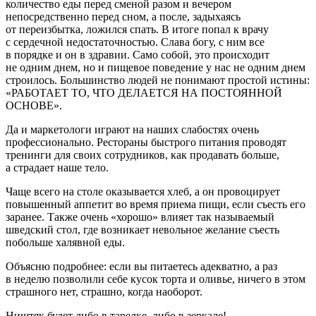
количество еды перед сменой разом и вечером
непосредственно перед сном, а после, задыхаясь
от переизбытка, ложился спать. В итоге попал к врачу
с сердечной недостаточностью. Слава богу, с ним все
в порядке и он в здравии. Само собой, это происходит
не одним днем, но и пищевое поведение у нас не одним днем
строилось. Большинство людей не понимают простой истины:
«РАБОТАЕТ ТО, ЧТО ДЕЛАЕТСЯ НА ПОСТОЯННОЙ
ОСНОВЕ».
Да и маркетологи играют на наших слабостях очень
профессионально. Рестораны быстрого питания проводят
тренинги для своих сотрудников, как продавать больше,
а страдает наше тело.
Чаще всего на столе оказывается хлеб, а он провоцирует
повышенный аппетит во время приема пищи, если съесть его
заранее. Также очень «хорошо» влияет так называемый
шведский стол, где возникает невольное желание съесть
побольше халявной еды.
Объясню подробнее: если вы питаетесь адекватно, а раз
в неделю позволили себе кусок торта и оливье, ничего в этом
страшного нет, страшно, когда наоборот.
Ништяк будет либо в тарелке, либо в зеркале!