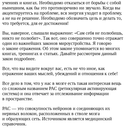
учениях и книгах. Необходимо отказаться от борьбы с собой
нынешним, как бы это противоречиво ни звучало. Когда вы
акцентируетесь на проблеме, вся энергия уходит в проблему,
а не на ее решение. Необходимо обозначить цель и делать то,
что требуется, для ее достижения!
Вы, наверное, слышали выражение: «Сам себя не полюбишь,
никто не полюбит». Так вот, оно совершенно точно отражает
один из важнейших законов мироустройства. Я говорю
о законе отражения. Об этом законе упоминается во многих
книгах, тренингах и статьях. Давайте рассмотрим данный
закон подробнее.
Все, что вы видите вокруг вас, есть не что иное, как
отражение ваших мыслей, убеждений и отношения к себе!
Все дело в том, что у нас в мозге есть такая интересная вещь
со сложным названием РАС (ретикулярная активирующая
система) и она отвечает за отслеживание информации
в пространстве.
РАС — это совокупность нейронов и соединяющих их
нервных волокон, расположенных в стволе мозга
и образующих сеть. Источником является медицинский
справочник.