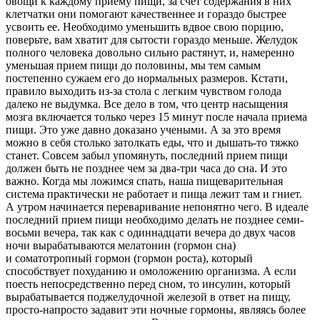
овощи к каждому приему пищи, за счет содержания в них
клетчатки они помогают качественнее и гораздо быстрее
усвоить ее. Необходимо уменьшить вдвое свою порцию,
поверьте, вам хватит для сытости гораздо меньше. Желудок
полного человека довольно сильно растянут, и, намеренно
уменьшая прием пищи до половины, мы тем самым
постепенно сужаем его до нормальных размеров. Кстати,
правило выходить из-за стола с легким чувством голода
далеко не выдумка. Все дело в том, что центр насыщения
мозга включается только через 15 минут после начала приема
пищи. Это уже давно доказано учеными. А за это время
можно в себя столько затолкать еды, что и дышать-то тяжко
станет. Совсем забыл упомянуть, последний прием пищи
должен быть не позднее чем за два-три часа до сна. И это
важно. Когда мы ложимся спать, наша пищеварительная
система практически не работает и пища лежит там и гниет.
А утром начинается переваривание непонятно чего. В идеале
последний прием пищи необходимо делать не позднее семи-
восьми вечера, так как с один
надцат
и вечера до двух часов
ночи вырабатываются мелатонин (гормон сна)
и соматотропный гормон (гормон роста), который
способствует похуданию и омоложению организма. А если
поесть непосредственно перед сном, то инсулин, который
вырабатывается поджелудочной железой в ответ на пищу,
просто-напросто задавит эти ночные гормоны, являясь более