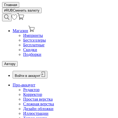
Главная
RUB
Сменить валюту
Магазин
Импринты
Бестселлеры
Бесплатные
Скидки
Подборки
Автору
Войти в аккаунт
Про-аккаунт
Редактор
Корректор
Простая верстка
Сложная верстка
Дизайн обложки
Иллюстрации