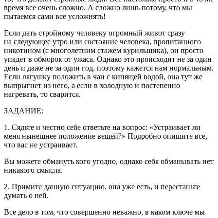
время все очень сложно. А сложно лишь потому, что мы
пытаемся сами все усложнять!
Если дать стройному человеку огромный живот сразу
на следующее утро или состояние человека, пропитанного
никотином (с много
летн
им стажем
курил
ьщика), он просто
упадет в обморок от ужаса. Однако это происходит не за один
день и даже не за один год, поэтому кажется нам нормальным.
Если лягушку положить в чан с кипящей водой, она тут же
выпрыгнет из него, а если в холодную и постепенно
нагревать, то сварится.
ЗАДАНИЕ:
1. Сядьте и честно себе ответьте на вопрос: «Устраивает ли
меня нынешнее положение вещей?» Подробно опишите все,
что вас не устраивает.
Вы можете обмануть кого угодно, однако себя обманывать нет
никакого смысла.
2. Примите данную ситуацию, она уже есть, и перестаньте
думать о ней.
Все дело в том, что совершенно неважно, в каком ключе мы