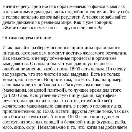
Начните регулярно носить образ желаемого фоном в мыслях
и как минимум дважды в день подробно прокручивайте у себя
в голове детально конечный результат. А также не забывайте
делать движения в реальном мире. Как я уже говорил:
«Живите жизнью уже того — другого человека!»
Оптимизируем питание
Итак, давайте разберем основные принципы правильного
питания, которые вам помогут достичь желаемого результата.
Как известно, к вечеру обменные процессы в организме
замедляются. Отсюда и бытует уже давно устоявшееся
ошибочное мнение, якобы после 18:00 есть нельзя. Но спешу
вас уверить, что это чистой воды выдумка. Есть не только
можно, но и нужно. Вопрос в том, что есть. Так, например,
если вам хочется побаловать себя кусочком шоколада
(маленьким, не целой плиткой), то лучшее время для этого
до 12:00 дня. Всю углеводистую пищу (каши, картофель
нечасто, макароны из твердых сортов, отрубной хлеб)
желательно максимально сдвигать в первую половину дня,
приблизительно до 16:00. Кстати, фрукты лучше тоже, так как
они богаты фруктозой. А после 16:00 ваш рацион должен
состоять из зеленых овощей и белковой пищи (курица, рыба,
мясо, яйцо, сыр). Немаловажно и то, что, когда вы добавляете