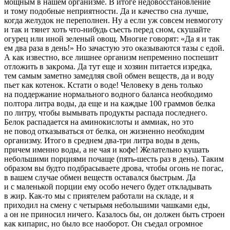
мощным в нашем организме. В итоге недовосстановление
и тому подобные неприятности. Да и качество сна лучше,
когда желудок не переполнен. Ну а если уж совсем невмоготу
и так и тянет хоть что-нибудь съесть перед сном, скушайте
огурец или иной зеленый овощ. Многие говорят: «Да я и так
ем два раза в день!» Но зачастую это оказываются тазы с едой.
А как известно, все лишнее организм непременно поспешит
отложить в закрома. Да тут еще и хозяин питается изредка,
тем самым заметно замедляя свой обмен веществ, да и воду
пьет как котенок. Кстати о воде! Человеку в день только
на поддержание нормального водного баланса необходимо
полтора литра воды, да еще и на каждые 100 граммов белка
по литру, чтобы вымывать продукты распада последнего.
Белок распадается на амино
кислот
ы и аммиак, но это
не повод отказываться от белка, он жизненно необходим
организму. Итого в среднем два-три литра воды в день,
причем именно воды, а не чая и кофе! Желательно кушать
небольшими порциями почаще (пять-шесть раз в день). Таким
образом вы будто подбрасываете дрова, чтобы огонь не погас,
в вашем случае обмен веществ оставался быстрым. Да
и с маленькой порции ему особо нечего будет откладывать
в жир. Как-то мы с приятелем работали на складе, и я
приходил на смену с четырьмя небольшими чашками еды,
а он не приносил ничего. Казалось бы, он должен быть строен
как кипарис, но было все наоборот. Он съедал огромное