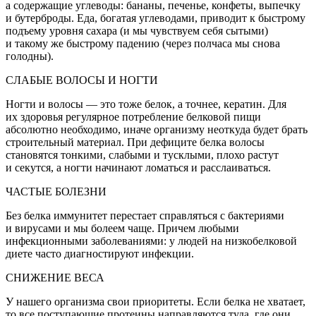
а содержащие углеводы: бананы, печенье, конфеты, выпечку
и бутерброды. Еда, богатая углеводами, приводит к быстрому
подъему уровня сахара (и мы чувствуем себя сытыми)
и такому же быстрому падению (через полчаса мы снова
голодны).
СЛАБЫЕ ВОЛОСЫ И НОГТИ
Ногти и волосы — это тоже белок, а точнее, кератин. Для
их здоровья регулярное потребление белковой пищи
абсолютно необходимо, иначе организму неоткуда будет брать
строительный материал. При дефиците белка волосы
становятся тонкими, слабыми и тусклыми, плохо растут
и секутся, а ногти начинают ломаться и расслаиваться.
ЧАСТЫЕ БОЛЕЗНИ
Без белка иммунитет перестает справляться с бактериями
и вирусами и мы болеем чаще. Причем любыми
инфекционными заболеваниями: у людей на низкобелковой
диете часто диагностируют инфекции.
СНИЖЕНИЕ ВЕСА
У нашего организма свои приоритеты. Если белка не хватает,
то все поступающие протеины направляются туда, где они