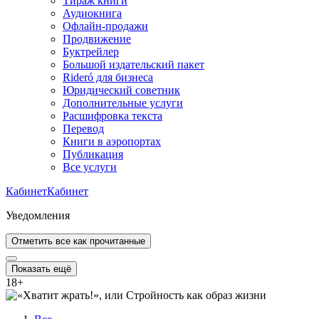
Тираж книги
Аудиокнига
Офлайн-продажи
Продвижение
Буктрейлер
Большой издательский пакет
Rideró для бизнеса
Юридический советник
Дополнительные услуги
Расшифровка текста
Перевод
Книги в аэропортах
Публикация
Все услуги
Кабинет
Кабинет
Уведомления
Отметить все как прочитанные
Показать ещё
18
+