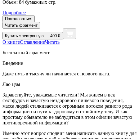
Объем:
84
бумажных стр.
Подробнее
Пожаловаться
Читать фрагмент
Купить
электронную — 400 ₽
О книге
Оглавление
Читать
Бесплатный фрагмент
Введение
Даже путь в тысячу ли начинается с первого шага.
Лао-цзы
Здравствуйте, уважаемые читатели! Мы живем в век
фастфудов и зачастую нездорового пищевого поведения,
масса людей сталкивается с огромным потоком разного рода
информации на пути к здоровому и стройному телу. И как
простому обывателю не заблудиться в этом обилии зачастую
противоречивой информации?
Именно этот вопрос сподвиг меня написать данную книгу для
вас, дабы выделить в ней наиболее значимую, проверенную