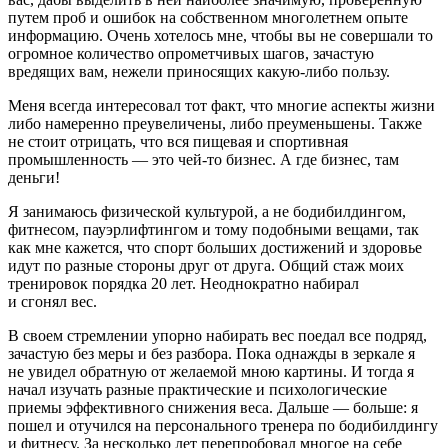
путем проб и ошибок на собственном много
летн
ем опыте
информацию. Очень хотелось мне, чтобы вы не совершали то
огромное количество опрометчивых шагов, зачастую
вредящих вам, нежели приносящих какую-либо пользу.
Меня всегда интересовал тот факт, что многие аспекты жизни
либо намеренно преувеличены, либо преуменьшены. Также
не стоит отрицать, что вся пищевая и спортивная
промышленность — это чей-то бизнес. А где бизнес, там
деньги!
Я занимаюсь физической культурой, а не бодибилдингом,
фитнесом, пауэрлифтингом и тому подобными вещами, так
как мне кажется, что спорт больших достижений и здоровье
идут по разные стороны друг от друга. Общий стаж моих
тренировок порядка 20 лет. Неоднократно набирал
и сгонял вес.
В своем стремлении упорно набирать вес поедал все подряд,
зачастую без меры и без разбора. Пока однажды в зеркале я
не увидел обратную от желаемой мною картины. И тогда я
начал изучать разные практические и психологические
приемы эффективного снижения веса. Дальше — больше: я
пошел и отучился на персонального тренера по бодибилдингу
и фитнесу. За несколько лет перепробовал многое на себе