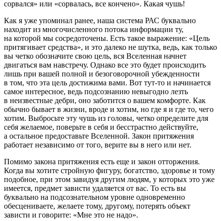
сорвался» или «сорвалась, все кончено». Какая чушь!
Как я уже упоминал ранее, наша система РАС буквально
находит из многочисленного потока информации ту,
на которой мы сосредоточены. Есть такое выражение: «Цель
притягивает средства», и это далеко не шутка, ведь, как только
вы четко обозначите свою цель, вся Вселенная начнет
двигаться вам навстречу. Однако все это будет происходить
лишь при вашей полной и безоговорочной убежденности
в том, что эта цель достижима вами. Вот тут-то и начинается
самое интересное, ведь подсознанию невыгодно лезть
в неизвестные дебри, оно заботится о вашем комфорте. Как
обычно бывает в жизни, вроде и хотим, но где я и где то, чего
хотим. Выбросьте эту чушь из головы, четко определите для
себя желаемое, поверьте в себя и бесстрастно действуйте,
а остальное предоставьте Вселенной. Закон притяжения
работает независимо от того, верите вы в него или нет.
Помимо закона притяжения есть еще и закон отторжения.
Когда вы хотите стройную фигуру, богатство, здоровье и тому
подобное, при этом завидуя другим людям, у которых это уже
имеется, предмет зависти удаляется от вас. То есть вы
буквально на подсознательном уровне одновременно
обесцениваете, желаете тому, другому, потерять объект
зависти и говорите: «Мне это не надо».